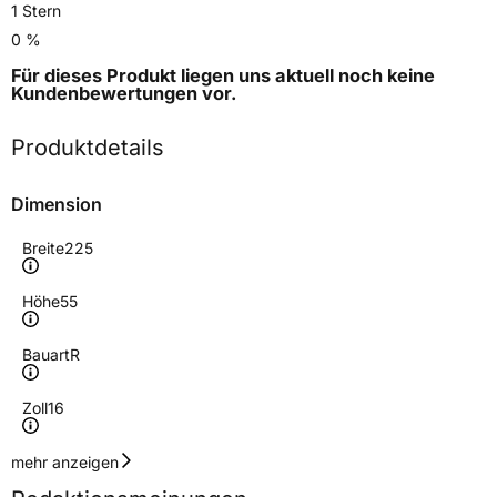
1 Stern
0 %
Für dieses Produkt liegen uns aktuell noch keine
Kundenbewertungen
vor.
Produktdetails
Dimension
Breite
225
Höhe
55
Bauart
R
Zoll
16
Geschwindigkeitsindex
Y
mehr anzeigen