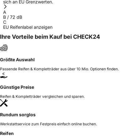
sich an EU Grenzwerten.
Herstellerkontakt
Interpneu Handelsgesellschaft mbH, An der
Rossweid 23–25 76229 Karlsruhe
A
Deutschland, interpneu-
B
/
72
dB
redaktion@pneu.com
C
EU Reifenlabel anzeigen
Ihre Vorteile beim Kauf bei CHECK24
Größte Auswahl
Passende Reifen & Kompletträder aus über 10 Mio. Optionen finden.
Günstige Preise
Reifen & Kompletträder vergleichen und sparen.
Rundum sorglos
Werkstattservice zum Festpreis einfach online buchen.
Reifen