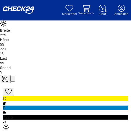
Warenkorb
Merkzettel
Chat
Anmelden
Breite
225
Höhe
55
Zoll
16
Last
99
Speed
Y
C
B
72db