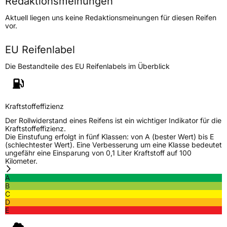
Redaktionsmeinungen
Höchstgeschwindigkeit
300 km/h
Aktuell liegen uns keine Redaktionsmeinungen für diesen Reifen
Lastindex
99
vor.
Höchstlast
775 kg
EU Reifenlabel
Die Bestandteile des EU Reifenlabels im Überblick
Generelle Merkmale
Fahrzeugtyp
PKW
Verwendung
Sommerreifen
Kraftstoffeffizienz
Modellname
RP 420
Der Rollwiderstand eines Reifens ist ein wichtiger Indikator für die
Kraftstoffeffizienz.
Fahrzeugart
PKW & SUV
Die Einstufung erfolgt in fünf Klassen: von A (bester Wert) bis E
(schlechtester Wert). Eine Verbesserung um eine Klasse bedeutet
ungefähr eine Einsparung von 0,1 Liter Kraftstoff auf 100
Kilometer.
Weitere Eigenschaften
A
Schlauchtyp
TL
B
C
D
Zustand
Neureifen
E