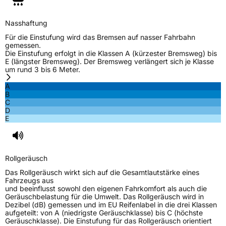
Verstärkt
XL
Nasshaftung
Felgenschutz
FR
Für die Einstufung wird das Bremsen auf nasser Fahrbahn
gemessen.
Die Einstufung erfolgt in die Klassen A (kürzester Bremsweg) bis
EU Label
E (längster Bremsweg). Der Bremsweg verlängert sich je Klasse
um rund 3 bis 6 Meter.
Effizienz
C
A
B
C
Nasshaftung
B
D
E
Rollgeräusch (Klasse)
B
Rollgeräusch (dB)
72
Rollgeräusch
Fahrzeugklasse
C1
Das Rollgeräusch wirkt sich auf die Gesamtlautstärke eines
Fahrzeugs aus
und beeinflusst sowohl den eigenen Fahrkomfort als auch die
EPREL ID
593083
Geräuschbelastung für die Umwelt. Das Rollgeräusch wird in
Dezibel (dB) gemessen und im EU Reifenlabel in die drei Klassen
Allgemeine Produktsicherheit (GPSR)
aufgeteilt: von A (niedrigste Geräuschklasse) bis C (höchste
Geräuschklasse). Die Einstufung für das Rollgeräusch orientiert