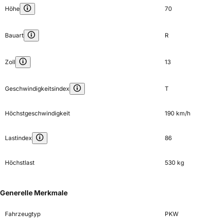
Höhe
70
Bauart
R
Zoll
13
Geschwindigkeitsindex
T
Höchstgeschwindigkeit
190 km/h
Lastindex
86
Höchstlast
530 kg
Generelle Merkmale
Fahrzeugtyp
PKW