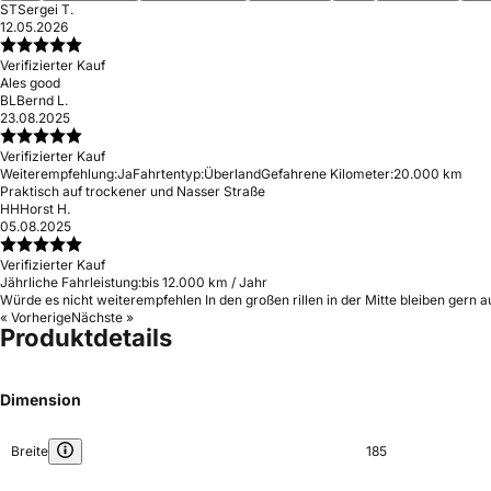
ST
Sergei T.
12.05.2026
Verifizierter Kauf
Ales good
BL
Bernd L.
23.08.2025
Verifizierter Kauf
Weiterempfehlung:
Ja
Fahrtentyp:
Überland
Gefahrene Kilometer:
20.000 km
Praktisch auf trockener und Nasser Straße
HH
Horst H.
05.08.2025
Verifizierter Kauf
Jährliche Fahrleistung:
bis 12.000 km / Jahr
Würde es nicht weiterempfehlen In den großen rillen in der Mitte bleiben gern a
« Vorherige
Nächste »
Produktdetails
Dimension
Breite
185