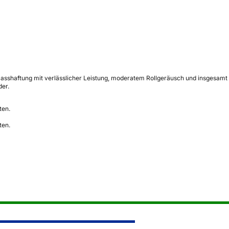
sshaftung mit verlässlicher Leistung, moderatem Rollgeräusch und insgesamt so
der.
ten.
ten.