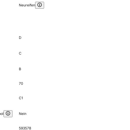
Neureifen
D
C
B
70
C1
ol
Nein
593578