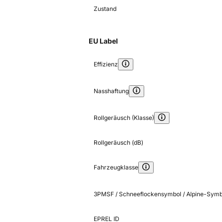
Zustand
EU Label
Effizienz
Nasshaftung
Rollgeräusch (Klasse)
Rollgeräusch (dB)
Fahrzeugklasse
3PMSF / Schneeflockensymbol / Alpine-Symb
EPREL ID