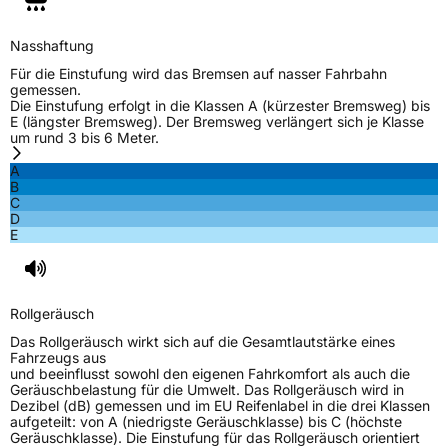
Verstärkt
XL
Nasshaftung
EU Label
Für die Einstufung wird das Bremsen auf nasser Fahrbahn
gemessen.
Die Einstufung erfolgt in die Klassen A (kürzester Bremsweg) bis
Effizienz
C
E (längster Bremsweg). Der Bremsweg verlängert sich je Klasse
um rund 3 bis 6 Meter.
Nasshaftung
B
A
B
C
Rollgeräusch (Klasse)
A
D
E
Rollgeräusch (dB)
69
Fahrzeugklasse
C1
Rollgeräusch
3PMSF / Schneeflockensymbol / Alpine-Symbol
Nein
Das Rollgeräusch wirkt sich auf die Gesamtlautstärke eines
Fahrzeugs aus
und beeinflusst sowohl den eigenen Fahrkomfort als auch die
EPREL ID
1183404
Geräuschbelastung für die Umwelt. Das Rollgeräusch wird in
Dezibel (dB) gemessen und im EU Reifenlabel in die drei Klassen
Allgemeine Produktsicherheit (GPSR)
aufgeteilt: von A (niedrigste Geräuschklasse) bis C (höchste
Geräuschklasse). Die Einstufung für das Rollgeräusch orientiert