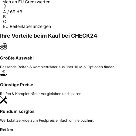
sich an EU Grenzwerten.
Herstellerkontakt
ROADKING, Room 608 Sunyard International
Creative Center 1750 Jianghong Road
A
/
69
dB
Binjiang District Hangzhou,
B
zhangyou@enjoytyre.com
C
EU Reifenlabel anzeigen
Ihre Vorteile beim Kauf bei CHECK24
Größte Auswahl
Passende Reifen & Kompletträder aus über 10 Mio. Optionen finden.
Günstige Preise
Reifen & Kompletträder vergleichen und sparen.
Rundum sorglos
Werkstattservice zum Festpreis einfach online buchen.
Reifen