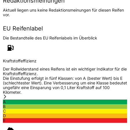
Redaktionsmeinungen
Höchstgeschwindigkeit
300 km/h
Aktuell liegen uns keine Redaktionsmeinungen für diesen Reifen
Lastindex
95
vor.
Höchstlast
690 kg
EU Reifenlabel
Die Bestandteile des EU Reifenlabels im Überblick
Generelle Merkmale
Fahrzeugtyp
PKW
Verwendung
Sommerreifen
Kraftstoffeffizienz
Modellname
Argos UHP
Der Rollwiderstand eines Reifens ist ein wichtiger Indikator für die
Kraftstoffeffizienz.
Fahrzeugart
PKW & SUV
Die Einstufung erfolgt in fünf Klassen: von A (bester Wert) bis E
(schlechtester Wert). Eine Verbesserung um eine Klasse bedeutet
ungefähr eine Einsparung von 0,1 Liter Kraftstoff auf 100
Kilometer.
Weitere Eigenschaften
A
Schlauchtyp
TL
B
C
D
Zustand
Neureifen
E