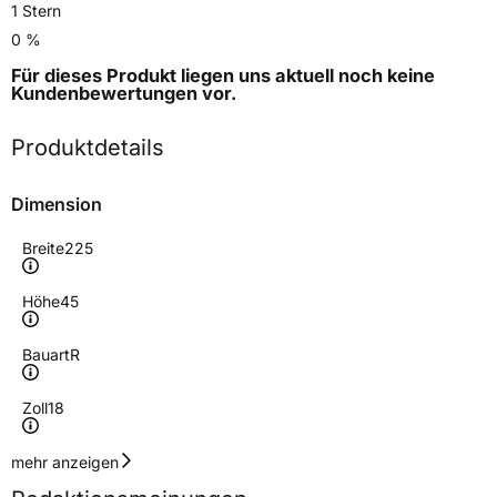
1 Stern
0 %
Für dieses Produkt liegen uns aktuell noch keine
Kundenbewertungen
vor.
Produktdetails
Dimension
Breite
225
Höhe
45
Bauart
R
Zoll
18
Geschwindigkeitsindex
Y
mehr anzeigen