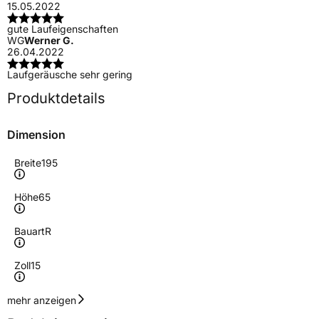
15.05.2022
gute Laufeigenschaften
WG
Werner G.
26.04.2022
Laufgeräusche sehr gering
Produktdetails
Dimension
Breite
195
Höhe
65
Bauart
R
Zoll
15
Geschwindigkeitsindex
H
mehr anzeigen