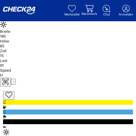
Warenkorb
Merkzettel
Chat
Anmelden
Breite
195
Höhe
65
Zoll
15
Last
91
Speed
H
C
C
69db