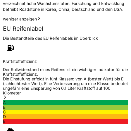
verzeichnet hohe Wachstumsraten. Forschung und Entwicklung
betreibt Roadstone in Korea, China, Deutschland und den USA.
EU Label
weniger anzeigen
EU Reifenlabel
Effizienz
C
Die Bestandteile des EU Reifenlabels im Überblick
Nasshaftung
C
Rollgeräusch (Klasse)
B
Kraftstoffeffizienz
Der Rollwiderstand eines Reifens ist ein wichtiger Indikator für die
Rollgeräusch (dB)
69
Kraftstoffeffizienz.
Die Einstufung erfolgt in fünf Klassen: von A (bester Wert) bis E
Fahrzeugklasse
C1
(schlechtester Wert). Eine Verbesserung um eine Klasse bedeutet
ungefähr eine Einsparung von 0,1 Liter Kraftstoff auf 100
Kilometer.
3PMSF / Schneeflockensymbol / Alpine-Symbol
Nein
A
B
Eisgrip
Nein
C
EPREL ID
432630
D
E
Allgemeine Produktsicherheit (GPSR)