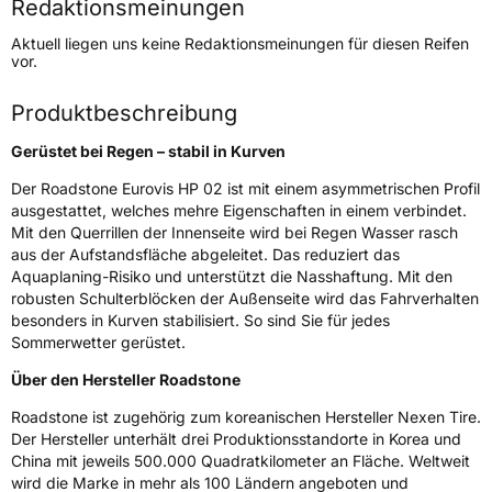
Redaktionsmeinungen
Höchstgeschwindigkeit
210 km/h
Aktuell liegen uns keine Redaktionsmeinungen für diesen Reifen
Lastindex
91
vor.
Höchstlast
615 kg
Produktbeschreibung
Gewicht (in kg)
7,49 kg
Gerüstet bei Regen – stabil in Kurven
Generelle Merkmale
Der Roadstone Eurovis HP 02 ist mit einem asymmetrischen Profil
ausgestattet, welches mehre Eigenschaften in einem verbindet.
Fahrzeugtyp
PKW
Mit den Querrillen der Innenseite wird bei Regen Wasser rasch
aus der Aufstandsfläche abgeleitet. Das reduziert das
Verwendung
Sommerreifen
Aquaplaning-Risiko und unterstützt die Nasshaftung. Mit den
Modellname
Eurovis HP02
robusten Schulterblöcken der Außenseite wird das Fahrverhalten
besonders in Kurven stabilisiert. So sind Sie für jedes
Fahrzeugart
PKW & SUV
Sommerwetter gerüstet.
Über den Hersteller Roadstone
Weitere Eigenschaften
Roadstone ist zugehörig zum koreanischen Hersteller Nexen Tire.
Schlauchtyp
TL
Der Hersteller unterhält drei Produktionsstandorte in Korea und
China mit jeweils 500.000 Quadratkilometer an Fläche. Weltweit
wird die Marke in mehr als 100 Ländern angeboten und
Zustand
Neureifen