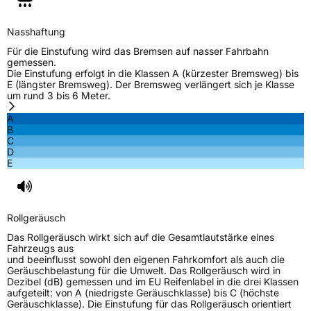
Herstellerkontakt
NEXEN TIRE EUROPE s.r.o., Lise-Meitner-
Nasshaftung
Strasse 1 65779 Kelkheim Deutschland,
marketing.nte@nexentire.com
Für die Einstufung wird das Bremsen auf nasser Fahrbahn
gemessen.
Die Einstufung erfolgt in die Klassen A (kürzester Bremsweg) bis
E (längster Bremsweg). Der Bremsweg verlängert sich je Klasse
um rund 3 bis 6 Meter.
A
B
C
D
E
Rollgeräusch
Das Rollgeräusch wirkt sich auf die Gesamtlautstärke eines
Fahrzeugs aus
und beeinflusst sowohl den eigenen Fahrkomfort als auch die
Geräuschbelastung für die Umwelt. Das Rollgeräusch wird in
Dezibel (dB) gemessen und im EU Reifenlabel in die drei Klassen
aufgeteilt: von A (niedrigste Geräuschklasse) bis C (höchste
Geräuschklasse). Die Einstufung für das Rollgeräusch orientiert