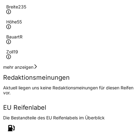
Breite
235
Höhe
55
Bauart
R
Zoll
19
Geschwindigkeitsindex
W
mehr anzeigen
Redaktionsmeinungen
Höchstgeschwindigkeit
270 km/h
Aktuell liegen uns keine Redaktionsmeinungen für diesen Reifen
Lastindex
105
vor.
Höchstlast
925 kg
EU Reifenlabel
Die Bestandteile des EU Reifenlabels im Überblick
Generelle Merkmale
Fahrzeugtyp
PKW