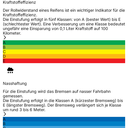
Verwendung
Sommerreifen
Kraftstoffeffizienz
Modellname
Royal Explorer 2
Der Rollwiderstand eines Reifens ist ein wichtiger Indikator für die
Kraftstoffeffizienz.
Fahrzeugart
PKW & SUV
Die Einstufung erfolgt in fünf Klassen: von A (bester Wert) bis E
(schlechtester Wert). Eine Verbesserung um eine Klasse bedeutet
ungefähr eine Einsparung von 0,1 Liter Kraftstoff auf 100
Kilometer.
Weitere Eigenschaften
A
Schlauchtyp
TL
B
C
D
Zustand
Neureifen
E
Verstärkt
XL
Nasshaftung
EU Label
Für die Einstufung wird das Bremsen auf nasser Fahrbahn
gemessen.
Die Einstufung erfolgt in die Klassen A (kürzester Bremsweg) bis
Effizienz
C
E (längster Bremsweg). Der Bremsweg verlängert sich je Klasse
um rund 3 bis 6 Meter.
Nasshaftung
C
A
B