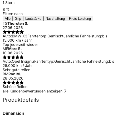
1 Stern
8 %
Filtern nach
Alle
Grip
Lautstärke
Nasshaftung
Preis-Leistung
TS
Thorsten S.
27.06.2026
Auto:
BMW X3
Fahrtentyp:
Gemischt
Jährliche Fahrleistung:
bis
15.000 km / Jahr
Top jederzeit wieder
ME
Marc E.
10.06.2026
Auto:
Opel Insignia
Fahrtentyp:
Gemischt
Jährliche Fahrleistung:
bis
25.000 km / Jahr
Sehr gute reifen
RM
Ron M.
28.05.2026
Schöne Reifen.
alle Kundenbewertungen anzeigen
Produktdetails
Dimension