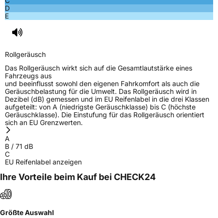
C
Rollgeräusch (Klasse)
B
D
E
Rollgeräusch (dB)
71
Fahrzeugklasse
C1
Rollgeräusch
EPREL ID
1367864
Das Rollgeräusch wirkt sich auf die Gesamtlautstärke eines
Fahrzeugs aus
Allgemeine Produktsicherheit (GPSR)
und beeinflusst sowohl den eigenen Fahrkomfort als auch die
Geräuschbelastung für die Umwelt. Das Rollgeräusch wird in
Dezibel (dB) gemessen und im EU Reifenlabel in die drei Klassen
Herstellerkontakt
Royal Black, Qingdao China,
aufgeteilt: von A (niedrigste Geräuschklasse) bis C (höchste
miranda@haohuatire.com
Geräuschklasse). Die Einstufung für das Rollgeräusch orientiert
sich an EU Grenzwerten.
Verantwortliche
corrado bergagna, Qingdao China,
in der EU
miranda@haohuatire.com, +86 532 67788373
A
B
/
71
dB
C
EU Reifenlabel anzeigen
Ihre Vorteile beim Kauf bei CHECK24
Größte Auswahl