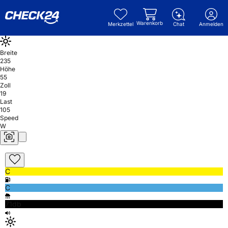
Warenkorb
Merkzettel
Chat
Anmelden
Breite
235
Höhe
55
Zoll
19
Last
105
Speed
W
C
C
71db