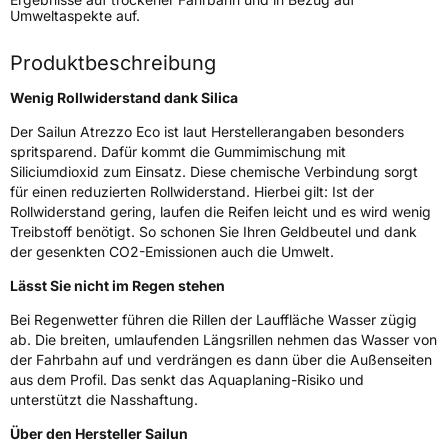
Umweltaspekte auf.
Modellname
Atrezzo Eco
Fahrzeugart
PKW & SUV
Produktbeschreibung
Wenig Rollwiderstand dank Silica
Weitere Eigenschaften
Der Sailun Atrezzo Eco ist laut Herstellerangaben besonders
Schlauchtyp
TL
spritsparend. Dafür kommt die Gummimischung mit
Siliciumdioxid zum Einsatz. Diese chemische Verbindung sorgt
für einen reduzierten Rollwiderstand. Hierbei gilt: Ist der
Zustand
Neureifen
Rollwiderstand gering, laufen die Reifen leicht und es wird wenig
Treibstoff benötigt. So schonen Sie Ihren Geldbeutel und dank
der gesenkten CO2-Emissionen auch die Umwelt.
EU Label
Lässt Sie nicht im Regen stehen
Effizienz
D
Bei Regenwetter führen die Rillen der Lauffläche Wasser zügig
ab. Die breiten, umlaufenden Längsrillen nehmen das Wasser von
Nasshaftung
B
der Fahrbahn auf und verdrängen es dann über die Außenseiten
aus dem Profil. Das senkt das Aquaplaning-Risiko und
Rollgeräusch (Klasse)
B
unterstützt die Nasshaftung.
Über den Hersteller Sailun
Rollgeräusch (dB)
70