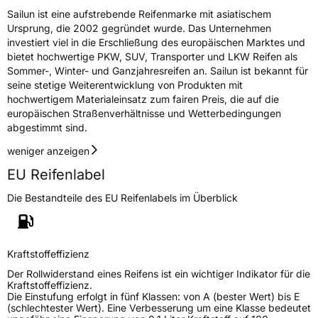
Sailun ist eine aufstrebende Reifenmarke mit asiatischem
Fahrzeugklasse
C1
Ursprung, die 2002 gegründet wurde. Das Unternehmen
investiert viel in die Erschließung des europäischen Marktes und
3PMSF / Schneeflockensymbol / Alpine-Symbol
Nein
bietet hochwertige PKW, SUV, Transporter und LKW Reifen als
Sommer-, Winter- und Ganzjahresreifen an. Sailun ist bekannt für
seine stetige Weiterentwicklung von Produkten mit
Eisgrip
Nein
hochwertigem Materialeinsatz zum fairen Preis, die auf die
EPREL ID
444243
europäischen Straßenverhältnisse und Wetterbedingungen
abgestimmt sind.
Allgemeine Produktsicherheit (GPSR)
weniger anzeigen
Herstellerkontakt
Sailun Europe GmbH, Grosser Hasenpfad 30
EU Reifenlabel
60598 Frankfurt Deutschland, www.sailun-
tyres.eu
Die Bestandteile des EU Reifenlabels im Überblick
Kraftstoffeffizienz
Der Rollwiderstand eines Reifens ist ein wichtiger Indikator für die
Kraftstoffeffizienz.
Die Einstufung erfolgt in fünf Klassen: von A (bester Wert) bis E
(schlechtester Wert). Eine Verbesserung um eine Klasse bedeutet