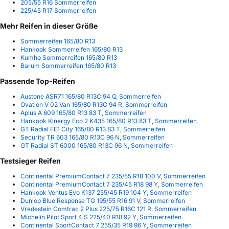
205/55 R16 Sommerreifen
225/45 R17 Sommerreifen
Mehr Reifen in dieser Größe
Sommerreifen 165/80 R13
Hankook Sommerreifen 165/80 R13
Kumho Sommerreifen 165/80 R13
Barum Sommerreifen 165/80 R13
Passende Top-Reifen
Austone ASR71 165/80 R13C 94 Q, Sommerreifen
Ovation V 02 Van 165/80 R13C 94 R, Sommerreifen
Aplus A 609 165/80 R13 83 T, Sommerreifen
Hankook Kinergy Eco 2 K435 165/80 R13 83 T, Sommerreifen
GT Radial FE1 City 165/80 R13 83 T, Sommerreifen
Security TR 603 165/80 R13C 96 N, Sommerreifen
GT Radial ST 6000 165/80 R13C 96 N, Sommerreifen
Testsieger Reifen
Continental PremiumContact 7 235/55 R18 100 V, Sommerreifen
Continental PremiumContact 7 235/45 R18 98 Y, Sommerreifen
Hankook Ventus Evo K137 255/45 R19 104 Y, Sommerreifen
Dunlop Blue Response TG 195/55 R16 91 V, Sommerreifen
Vredestein Comtrac 2 Plus 225/75 R16C 121 R, Sommerreifen
Michelin Pilot Sport 4 S 225/40 R18 92 Y, Sommerreifen
Continental SportContact 7 255/35 R19 96 Y, Sommerreifen