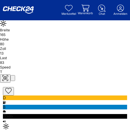
Warenkorb
Merkzettel
Chat
Anmelden
Breite
165
Höhe
80
Zoll
13
Last
83
Speed
T
D
B
70db