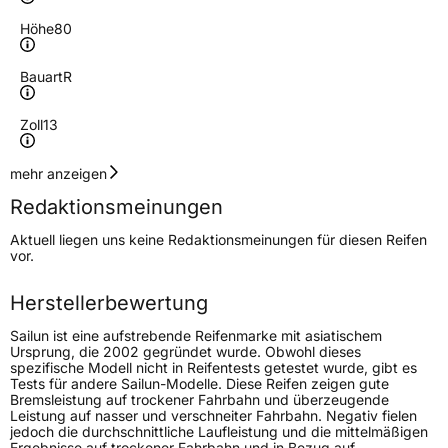
Höhe
80
Bauart
R
Zoll
13
Geschwindigkeitsindex
T
mehr anzeigen
Redaktionsmeinungen
Höchstgeschwindigkeit
190 km/h
Aktuell liegen uns keine Redaktionsmeinungen für diesen Reifen
Lastindex
83
vor.
Höchstlast
487 kg
Herstellerbewertung
Gewicht (in kg)
6,5 kg
Sailun ist eine aufstrebende Reifenmarke mit asiatischem
Ursprung, die 2002 gegründet wurde. Obwohl dieses
spezifische Modell nicht in Reifentests getestet wurde, gibt es
Generelle Merkmale
Tests für andere Sailun-Modelle. Diese Reifen zeigen gute
Bremsleistung auf trockener Fahrbahn und überzeugende
Fahrzeugtyp
PKW
Leistung auf nasser und verschneiter Fahrbahn. Negativ fielen
jedoch die durchschnittliche Laufleistung und die mittelmäßigen
Verwendung
Sommerreifen
Ergebnisse auf trockener Fahrbahn und in Bezug auf