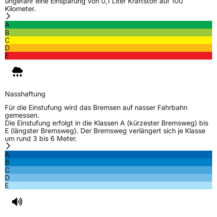
ungefähr eine Einsparung von 0,1 Liter Kraftstoff auf 100
Kilometer.
A
B
C
D
E
Nasshaftung
Für die Einstufung wird das Bremsen auf nasser Fahrbahn
gemessen.
Die Einstufung erfolgt in die Klassen A (kürzester Bremsweg) bis
E (längster Bremsweg). Der Bremsweg verlängert sich je Klasse
um rund 3 bis 6 Meter.
A
B
C
D
E