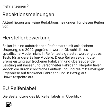
Geschwindigkeitsindex
T
mehr anzeigen
Redaktionsmeinungen
Lastindex
83
Aktuell liegen uns keine Redaktionsmeinungen für diesen Reifen
vor.
Höchstlast
487 kg
Herstellerbewertung
Generelle Merkmale
Sailun ist eine aufstrebende Reifenmarke mit asiatischem
Fahrzeugtyp
PKW
Ursprung, die 2002 gegründet wurde. Obwohl dieses
spezifische Modell nicht in Reifentests getestet wurde, gibt es
Verwendung
Sommerreifen
Tests für andere Sailun-Modelle. Diese Reifen zeigen gute
Bremsleistung auf trockener Fahrbahn und überzeugende
Modellname
Atrezzo Elite 2
Leistung auf nasser und verschneiter Fahrbahn. Negativ fielen
jedoch die durchschnittliche Laufleistung und die mittelmäßigen
Fahrzeugart
PKW & SUV
Ergebnisse auf trockener Fahrbahn und in Bezug auf
Umweltaspekte auf.
Weitere Eigenschaften
EU Reifenlabel
Schlauchtyp
TL
Die Bestandteile des EU Reifenlabels im Überblick
Zustand
Neureifen