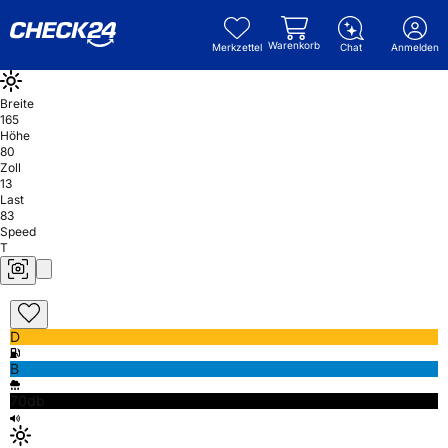
Warenkorb
Merkzettel
Chat
Anmelden
Breite
165
Höhe
80
Zoll
13
Last
83
Speed
T
D
B
70db