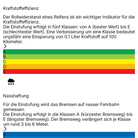
Kraftstoffeffizienz
EU Label
Der Rollwiderstand eines Reifens ist ein wichtiger Indikator für die
Kraftstoffeffizienz.
Die Einstufung erfolgt in fünf Klassen: von A (bester Wert) bis E
Effizienz
D
(schlechtester Wert). Eine Verbesserung um eine Klasse bedeutet
ungefähr eine Einsparung von 0,1 Liter Kraftstoff auf 100
Kilometer.
Nasshaftung
B
A
B
Rollgeräusch (Klasse)
B
C
D
E
Rollgeräusch (dB)
70
Fahrzeugklasse
C1
Nasshaftung
3PMSF / Schneeflockensymbol / Alpine-Symbol
Nein
Für die Einstufung wird das Bremsen auf nasser Fahrbahn
gemessen.
EPREL ID
2202563
Die Einstufung erfolgt in die Klassen A (kürzester Bremsweg) bis
E (längster Bremsweg). Der Bremsweg verlängert sich je Klasse
Allgemeine Produktsicherheit (GPSR)
um rund 3 bis 6 Meter.
A
Herstellerkontakt
Sailun Europe GmbH, Grosser Hasenpfad 30