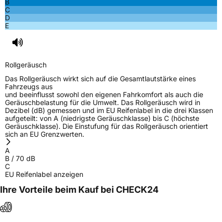
B
60598 Frankfurt Deutschland, www.sailun-
C
tyres.eu
D
E
Rollgeräusch
Das Rollgeräusch wirkt sich auf die Gesamtlautstärke eines
Fahrzeugs aus
und beeinflusst sowohl den eigenen Fahrkomfort als auch die
Geräuschbelastung für die Umwelt. Das Rollgeräusch wird in
Dezibel (dB) gemessen und im EU Reifenlabel in die drei Klassen
aufgeteilt: von A (niedrigste Geräuschklasse) bis C (höchste
Geräuschklasse). Die Einstufung für das Rollgeräusch orientiert
sich an EU Grenzwerten.
A
B
/
70
dB
C
EU Reifenlabel anzeigen
Ihre Vorteile beim Kauf bei CHECK24