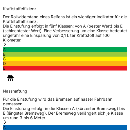
Fahrzeugklasse
C1
Kraftstoffeffizienz
Der Rollwiderstand eines Reifens ist ein wichtiger Indikator für die
3PMSF / Schneeflockensymbol / Alpine-Symbol
Nein
Kraftstoffeffizienz.
Die Einstufung erfolgt in fünf Klassen: von A (bester Wert) bis E
(schlechtester Wert). Eine Verbesserung um eine Klasse bedeutet
EPREL ID
1820471
ungefähr eine Einsparung von 0,1 Liter Kraftstoff auf 100
Kilometer.
Allgemeine Produktsicherheit (GPSR)
A
B
Herstellerkontakt
Sailun Europe GmbH, Grosser Hasenpfad 30
C
60598 Frankfurt Deutschland, www.sailun-
D
tyres.eu
E
Nasshaftung
Für die Einstufung wird das Bremsen auf nasser Fahrbahn
gemessen.
Die Einstufung erfolgt in die Klassen A (kürzester Bremsweg) bis
E (längster Bremsweg). Der Bremsweg verlängert sich je Klasse
um rund 3 bis 6 Meter.
A