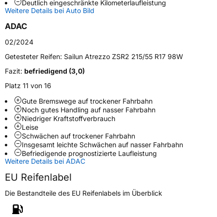
Deutlich eingeschränkte Kilometerlaufleistung
Weitere Eigenschaften
Weitere Details bei Auto Bild
Schlauchtyp
TL
ADAC
02/2024
Zustand
Neureifen
Getesteter Reifen:
Sailun Atrezzo ZSR2 215/55 R17 98W
Verstärkt
XL
Fazit:
befriedigend (3,0)
Platz 11 von 16
Felgenschutz
MFS
Gute Bremswege auf trockener Fahrbahn
Noch gutes Handling auf nasser Fahrbahn
Niedriger Kraftstoffverbrauch
EU Label
Leise
Schwächen auf trockener Fahrbahn
Effizienz
C
Insgesamt leichte Schwächen auf nasser Fahrbahn
Befriedigende prognostizierte Laufleistung
Weitere Details bei ADAC
Nasshaftung
A
EU Reifenlabel
Rollgeräusch (Klasse)
A
Die Bestandteile des EU Reifenlabels im Überblick
Rollgeräusch (dB)
69