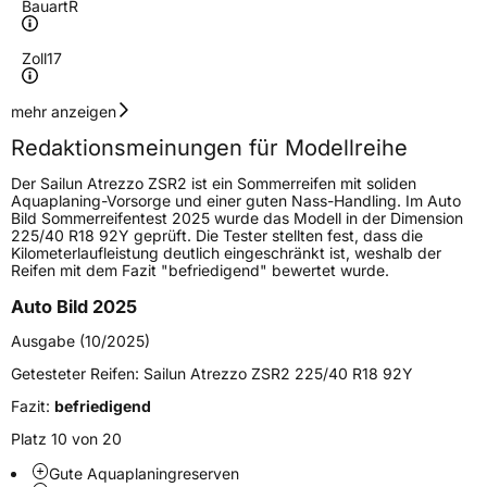
Bauart
R
Zoll
17
Geschwindigkeitsindex
Y
mehr anzeigen
Redaktionsmeinungen für Modellreihe
Höchstgeschwindigkeit
300 km/h
Der Sailun Atrezzo ZSR2 ist ein Sommerreifen mit soliden
Lastindex
84
Aquaplaning-Vorsorge und einer guten Nass-Handling. Im Auto
Bild Sommerreifentest 2025 wurde das Modell in der Dimension
225/40 R18 92Y geprüft. Die Tester stellten fest, dass die
Höchstlast
500 kg
Kilometerlaufleistung deutlich eingeschränkt ist, weshalb der
Reifen mit dem Fazit "befriedigend" bewertet wurde.
Generelle Merkmale
Auto Bild 2025
Fahrzeugtyp
PKW
Ausgabe (10/2025)
Verwendung
Sommerreifen
Getesteter Reifen:
Sailun Atrezzo ZSR2 225/40 R18 92Y
Modellname
Atrezzo ZSR2
Fazit:
befriedigend
Fahrzeugart
PKW & SUV
Platz 10 von 20
Gute Aquaplaningreserven