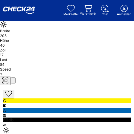
Warenkorb
Merkzettel
Chat
Anmelden
Breite
205
Höhe
40
Zoll
17
Last
84
Speed
Y
C
A
69db