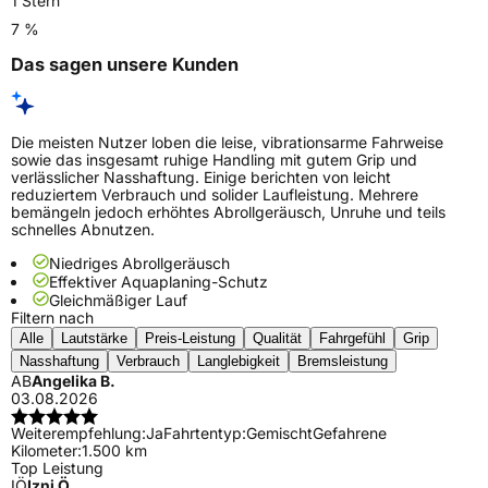
1 Stern
7 %
Das sagen unsere Kunden
Die meisten Nutzer loben die leise, vibrationsarme Fahrweise
sowie das insgesamt ruhige Handling mit gutem Grip und
verlässlicher Nasshaftung. Einige berichten von leicht
reduziertem Verbrauch und solider Laufleistung. Mehrere
bemängeln jedoch erhöhtes Abrollgeräusch, Unruhe und teils
schnelles Abnutzen.
Niedriges Abrollgeräusch
Effektiver Aquaplaning-Schutz
Gleichmäßiger Lauf
Filtern nach
Alle
Lautstärke
Preis-Leistung
Qualität
Fahrgefühl
Grip
Nasshaftung
Verbrauch
Langlebigkeit
Bremsleistung
AB
Angelika B.
03.08.2026
Weiterempfehlung:
Ja
Fahrtentyp:
Gemischt
Gefahrene
Kilometer:
1.500 km
Top Leistung
IÖ
Izni Ö.