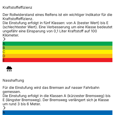
Schlauchtyp
TL
Kraftstoffeffizienz
Zustand
Neureifen
Der Rollwiderstand eines Reifens ist ein wichtiger Indikator für die
Kraftstoffeffizienz.
Die Einstufung erfolgt in fünf Klassen: von A (bester Wert) bis E
Verstärkt
XL
(schlechtester Wert). Eine Verbesserung um eine Klasse bedeutet
ungefähr eine Einsparung von 0,1 Liter Kraftstoff auf 100
Kilometer.
EU Label
A
B
C
Effizienz
B
D
E
Nasshaftung
B
Rollgeräusch (Klasse)
B
Nasshaftung
Für die Einstufung wird das Bremsen auf nasser Fahrbahn
Rollgeräusch (dB)
72
gemessen.
Die Einstufung erfolgt in die Klassen A (kürzester Bremsweg) bis
Fahrzeugklasse
C1
E (längster Bremsweg). Der Bremsweg verlängert sich je Klasse
um rund 3 bis 6 Meter.
3PMSF / Schneeflockensymbol / Alpine-Symbol
Nein
A