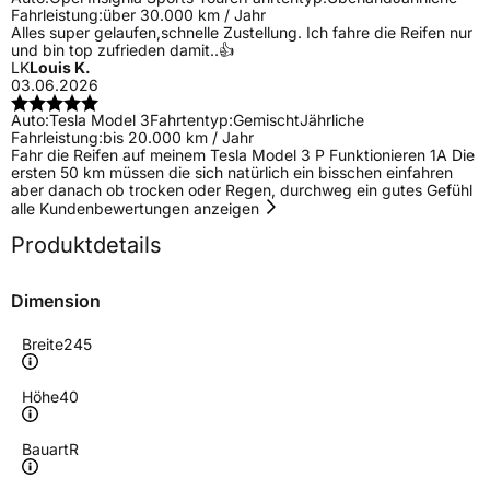
Fahrleistung:
über 30.000 km / Jahr
Alles super gelaufen,schnelle Zustellung. Ich fahre die Reifen nur
und bin top zufrieden damit..👍
LK
Louis K.
03.06.2026
Auto:
Tesla Model 3
Fahrtentyp:
Gemischt
Jährliche
Fahrleistung:
bis 20.000 km / Jahr
Fahr die Reifen auf meinem Tesla Model 3 P Funktionieren 1A Die
ersten 50 km müssen die sich natürlich ein bisschen einfahren
aber danach ob trocken oder Regen, durchweg ein gutes Gefühl
alle Kundenbewertungen anzeigen
Produktdetails
Dimension
Breite
245
Höhe
40
Bauart
R