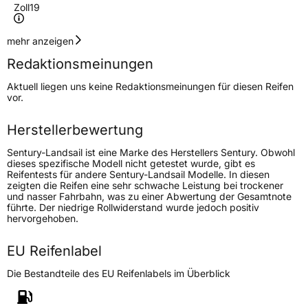
Zoll
19
Geschwindigkeitsindex
W
mehr anzeigen
Redaktionsmeinungen
Höchstgeschwindigkeit
270 km/h
Aktuell liegen uns keine Redaktionsmeinungen für diesen Reifen
Lastindex
98
vor.
Höchstlast
750 kg
Herstellerbewertung
Sentury-Landsail ist eine Marke des Herstellers Sentury. Obwohl
Generelle Merkmale
dieses spezifische Modell nicht getestet wurde, gibt es
Reifentests für andere Sentury-Landsail Modelle. In diesen
Fahrzeugtyp
PKW
zeigten die Reifen eine sehr schwache Leistung bei trockener
und nasser Fahrbahn, was zu einer Abwertung der Gesamtnote
Verwendung
Sommerreifen
führte. Der niedrige Rollwiderstand wurde jedoch positiv
hervorgehoben.
Modellname
RapidDragon
Fahrzeugart
PKW & SUV
EU Reifenlabel
Die Bestandteile des EU Reifenlabels im Überblick
Weitere Eigenschaften