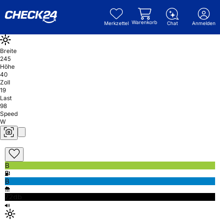
Warenkorb
Merkzettel
Chat
Anmelden
Breite
245
Höhe
40
Zoll
19
Last
98
Speed
W
B
B
72db