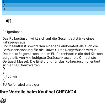
B
C
EPREL ID
1856093
D
E
Allgemeine Produktsicherheit (GPSR)
Herstellerkontakt
SENTURY TIRE SL, Paseo Castellana 90
28046 Madrid Spanien,
Rollgeräusch
hellen.yang@senturytire.com
Das Rollgeräusch wirkt sich auf die Gesamtlautstärke eines
Fahrzeugs aus
und beeinflusst sowohl den eigenen Fahrkomfort als auch die
Geräuschbelastung für die Umwelt. Das Rollgeräusch wird in
Dezibel (dB) gemessen und im EU Reifenlabel in die drei Klassen
aufgeteilt: von A (niedrigste Geräuschklasse) bis C (höchste
Geräuschklasse). Die Einstufung für das Rollgeräusch orientiert
sich an EU Grenzwerten.
A
B
/
72
dB
C
EU Reifenlabel anzeigen
Ihre Vorteile beim Kauf bei CHECK24