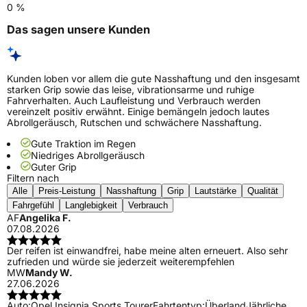
0 %
Das sagen unsere Kunden
Kunden loben vor allem die gute Nasshaftung und den insgesamt
starken Grip sowie das leise, vibrationsarme und ruhige
Fahrverhalten. Auch Laufleistung und Verbrauch werden
vereinzelt positiv erwähnt. Einige bemängeln jedoch lautes
Abrollgeräusch, Rutschen und schwächere Nasshaftung.
Gute Traktion im Regen
Niedriges Abrollgeräusch
Guter Grip
Filtern nach
Alle
Preis-Leistung
Nasshaftung
Grip
Lautstärke
Qualität
Fahrgefühl
Langlebigkeit
Verbrauch
AF
Angelika F.
07.08.2026
Der reifen ist einwandfrei, habe meine alten erneuert. Also sehr
zufrieden und würde sie jederzeit weiterempfehlen
MW
Mandy W.
27.06.2026
Auto:
Opel Insignia Sports Tourer
Fahrtentyp:
Überland
Jährliche