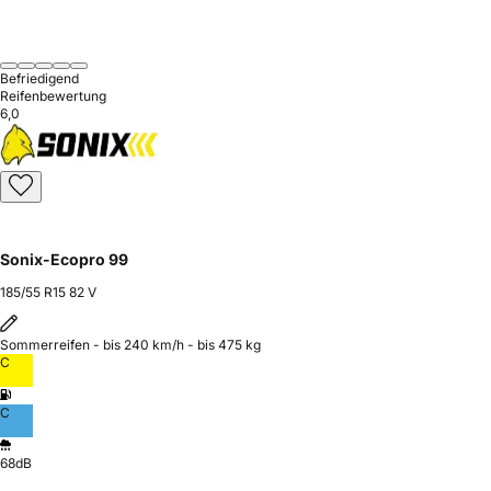
Befriedigend
Reifenbewertung
6,0
Sonix-Ecopro 99
185/55 R15 82 V
Sommerreifen - bis 240 km/h - bis 475 kg
C
C
68dB