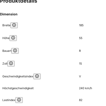
Produktdetails
Dimension
Breite
185
Höhe
55
Bauart
R
Zoll
15
Geschwindigkeitsindex
V
Höchstgeschwindigkeit
240 km/h
Lastindex
82