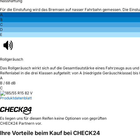
Nasshaftung
Für die Einstufung wird das Bremsen auf nasser Fahrbahn gemessen.
Die Einst
A
B
C
D
E
Rollgeräusch
Das Rollgeräusch wirkt sich auf die Gesamtlautstärke eines Fahrzeugs aus
und 
Reifenlabel in die drei Klassen aufgeteilt: von A (niedrigste Geräuschklasse) bi
A
B
/
68
dB
C
Produktdatenblatt
Es liegen uns für diesen Reifen keine Optionen von geprüften
CHECK24 Partnern vor.
Ihre Vorteile beim Kauf bei CHECK24