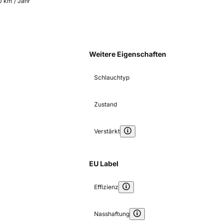
0 km / Jahr
Weitere Eigenschaften
Schlauchtyp
Zustand
Verstärkt
EU Label
Effizienz
Nasshaftung