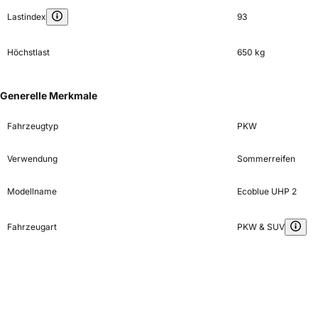
Lastindex
93
Höchstlast
650 kg
Generelle Merkmale
Fahrzeugtyp
PKW
Verwendung
Sommerreifen
Modellname
Ecoblue UHP 2
Fahrzeugart
PKW & SUV