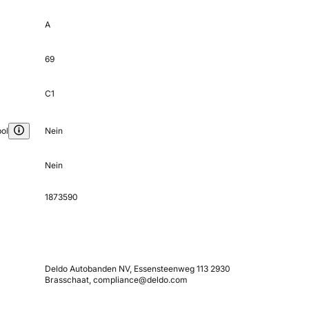
A
69
C1
ol
Nein
Nein
1873590
Deldo Autobanden NV, Essensteenweg 113 2930
Brasschaat, compliance@deldo.com