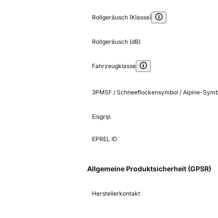
Rollgeräusch (Klasse)
Rollgeräusch (dB)
Fahrzeugklasse
3PMSF / Schneeflockensymbol / Alpine-Symb
Eisgrip
EPREL ID
Allgemeine Produktsicherheit (GPSR)
Herstellerkontakt