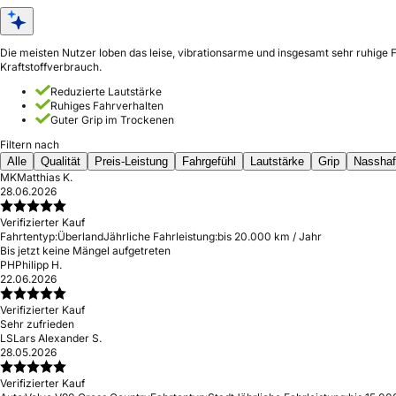
Die meisten Nutzer loben das leise, vibrationsarme und insgesamt sehr ruhig
Kraftstoffverbrauch.
Reduzierte Lautstärke
Ruhiges Fahrverhalten
Guter Grip im Trockenen
Filtern nach
Alle
Qualität
Preis-Leistung
Fahrgefühl
Lautstärke
Grip
Nasshaf
MK
Matthias K.
28.06.2026
Verifizierter Kauf
Fahrtentyp:
Überland
Jährliche Fahrleistung:
bis 20.000 km / Jahr
Bis jetzt keine Mängel aufgetreten
PH
Philipp H.
22.06.2026
Verifizierter Kauf
Sehr zufrieden
LS
Lars Alexander S.
28.05.2026
Verifizierter Kauf