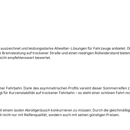
s auszeichnet und leistungsstarke Allwetter-Lösungen für Fahrzeuge anbietet. Ob
ute Bremsleistung auf trockener Straße und einen niedrigen Rollwiderstand bie
nicht empfehlenswert bewertet.
ener Fahrbahn. Dank des asymmetrischen Profils vereint dieser Sommerreifen zwe
t für Kurvenstabilität auf trockener Fahrbahn – so steht einer schönen Fahrt ni
mit einem lauten Abrollgeräusch konkurrieren zu müssen. Durch die gleichmäßig
cht nur mit Reifenqualität, sondern auch mit seinen günstigen Preisen.