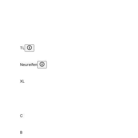
TL
Neureifen
XL
C
B