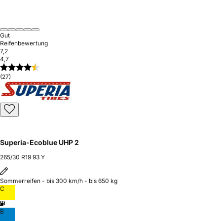
Gut
Reifenbewertung
7,2
4,7
(27)
Superia-Ecoblue UHP 2
265/30 R19 93 Y
Sommerreifen - bis 300 km/h - bis 650 kg
C
B