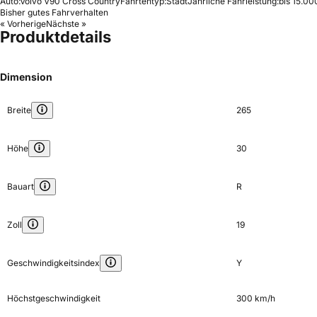
Auto:
Volvo V90 Cross Country
Fahrtentyp:
Stadt
Jährliche Fahrleistung:
bis 15.00
Bisher gutes Fahrverhalten
« Vorherige
Nächste »
Produktdetails
Dimension
Breite
265
Höhe
30
Bauart
R
Zoll
19
Geschwindigkeitsindex
Y
Höchstgeschwindigkeit
300 km/h