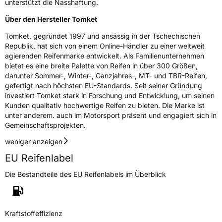
unterstützt die Nasshaftung.
Rollgeräusch (dB)
69
Über den Hersteller Tomket
Fahrzeugklasse
C1
Tomket, gegründet 1997 und ansässig in der Tschechischen
Republik, hat sich von einem Online-Händler zu einer weltweit
3PMSF / Schneeflockensymbol / Alpine-Symbol
Nein
agierenden Reifenmarke entwickelt. Als Familienunternehmen
bietet es eine breite Palette von Reifen in über 300 Größen,
Eisgrip
Nein
darunter Sommer-, Winter-, Ganzjahres-, MT- und TBR-Reifen,
gefertigt nach höchsten EU-Standards. Seit seiner Gründung
EPREL ID
560582
investiert Tomket stark in Forschung und Entwicklung, um seinen
Allgemeine Produktsicherheit (GPSR)
Kunden qualitativ hochwertige Reifen zu bieten. Die Marke ist
unter anderem. auch im Motorsport präsent und engagiert sich in
Gemeinschaftsprojekten.
Herstellerkontakt
TOMKET s.r.o., Vojtesska 245/1 11000 Praha
1 Tschechische Republik,
weniger anzeigen
www.TOMKET.com, sales@tomket.com
EU Reifenlabel
Die Bestandteile des EU Reifenlabels im Überblick
Kraftstoffeffizienz