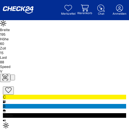
Warenkorb
Merkzettel
Chat
Anmelden
Breite
195
Höhe
60
Zoll
15
Last
88
Speed
V
C
B
69db