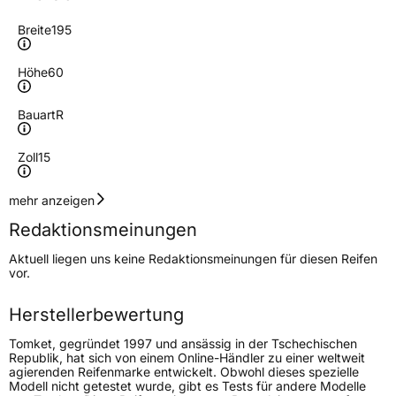
Breite
195
Höhe
60
Bauart
R
Zoll
15
Geschwindigkeitsindex
V
mehr anzeigen
Redaktionsmeinungen
Höchstgeschwindigkeit
240 km/h
Aktuell liegen uns keine Redaktionsmeinungen für diesen Reifen
Lastindex
88
vor.
Höchstlast
560 kg
Herstellerbewertung
Tomket, gegründet 1997 und ansässig in der Tschechischen
Generelle Merkmale
Republik, hat sich von einem Online-Händler zu einer weltweit
agierenden Reifenmarke entwickelt. Obwohl dieses spezielle
Fahrzeugtyp
PKW
Modell nicht getestet wurde, gibt es Tests für andere Modelle