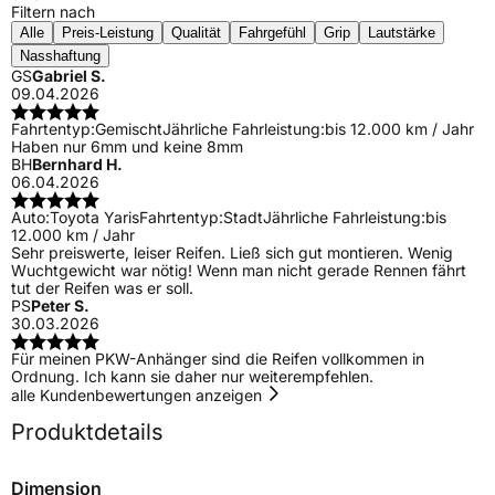
Filtern nach
Alle
Preis-Leistung
Qualität
Fahrgefühl
Grip
Lautstärke
Nasshaftung
GS
Gabriel S.
09.04.2026
Fahrtentyp:
Gemischt
Jährliche Fahrleistung:
bis 12.000 km / Jahr
Haben nur 6mm und keine 8mm
BH
Bernhard H.
06.04.2026
Auto:
Toyota Yaris
Fahrtentyp:
Stadt
Jährliche Fahrleistung:
bis
12.000 km / Jahr
Sehr preiswerte, leiser Reifen. Ließ sich gut montieren. Wenig
Wuchtgewicht war nötig! Wenn man nicht gerade Rennen fährt
tut der Reifen was er soll.
PS
Peter S.
30.03.2026
Für meinen PKW-Anhänger sind die Reifen vollkommen in
Ordnung. Ich kann sie daher nur weiterempfehlen.
alle Kundenbewertungen anzeigen
Produktdetails
Dimension