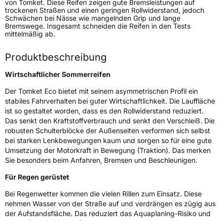
von Tomket. Diese Reifen zeigen gute Bremsleistungen auf
Verwendung
Sommerreifen
trockenen Straßen und einen geringen Rollwiderstand, jedoch
Schwächen bei Nässe wie mangelnden Grip und lange
Modellname
Eco
Bremswege. Insgesamt schneiden die Reifen in den Tests
mittelmäßig ab.
Fahrzeugart
PKW & SUV
Produktbeschreibung
Weitere Eigenschaften
Wirtschaftlicher Sommerreifen
Schlauchtyp
TL
Der Tomket Eco bietet mit seinem asymmetrischen Profil ein
stabiles Fahrverhalten bei guter Wirtschaftlichkeit. Die Lauffläche
Zustand
Neureifen
ist so gestaltet worden, dass es den Rollwiderstand reduziert.
Das senkt den Kraftstoffverbrauch und senkt den Verschleiß. Die
robusten Schulterblöcke der Außenseiten verformen sich selbst
EU Label
bei starken Lenkbewegungen kaum und sorgen so für eine gute
Umsetzung der Motorkraft in Bewegung (Traktion). Das merken
Effizienz
C
Sie besonders beim Anfahren, Bremsen und Beschleunigen.
Für Regen gerüstet
Nasshaftung
B
Bei Regenwetter kommen die vielen Rillen zum Einsatz. Diese
nehmen Wasser von der Straße auf und verdrängen es zügig aus
Rollgeräusch (Klasse)
B
der Aufstandsfläche. Das reduziert das Aquaplaning-Risiko und