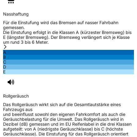
Effizienz
C
Nasshaftung
Für die Einstufung wird das Bremsen auf nasser Fahrbahn
Nasshaftung
D
gemessen.
Die Einstufung erfolgt in die Klassen A (kürzester Bremsweg) bis
E (längster Bremsweg). Der Bremsweg verlängert sich je Klasse
Rollgeräusch (Klasse)
B
um rund 3 bis 6 Meter.
A
Rollgeräusch (dB)
70
B
C
Fahrzeugklasse
C1
D
E
3PMSF / Schneeflockensymbol / Alpine-Symbol
Nein
EPREL ID
2108040
Rollgeräusch
Das Rollgeräusch wirkt sich auf die Gesamtlautstärke eines
Allgemeine Produktsicherheit (GPSR)
Fahrzeugs aus
und beeinflusst sowohl den eigenen Fahrkomfort als auch die
Herstellerkontakt
EUCEREP B.V., Roald Dahllaan 33 5629MC
Geräuschbelastung für die Umwelt. Das Rollgeräusch wird in
Eindhoven Netherlands,
Dezibel (dB) gemessen und im EU Reifenlabel in die drei Klassen
eucerep@eurep.com
aufgeteilt: von A (niedrigste Geräuschklasse) bis C (höchste
Geräuschklasse). Die Einstufung für das Rollgeräusch orientiert