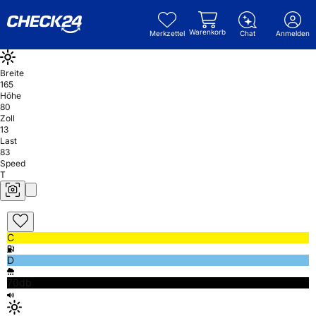
Warenkorb
Merkzettel
Chat
Anmelden
Breite
165
Höhe
80
Zoll
13
Last
83
Speed
T
C
D
70db