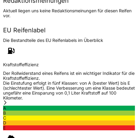
Redaktionsmeinungen
Lastindex
83
Aktuell liegen uns keine Redaktionsmeinungen für diesen Reifen
vor.
Höchstlast
487 kg
EU Reifenlabel
Generelle Merkmale
Die Bestandteile des EU Reifenlabels im Überblick
Fahrzeugtyp
PKW
Verwendung
Sommerreifen
Modellname
Touring H7
Kraftstoffeffizienz
Fahrzeugart
PKW & SUV
Der Rollwiderstand eines Reifens ist ein wichtiger Indikator für die
Kraftstoffeffizienz.
Die Einstufung erfolgt in fünf Klassen: von A (bester Wert) bis E
(schlechtester Wert). Eine Verbesserung um eine Klasse bedeutet
Weitere Eigenschaften
ungefähr eine Einsparung von 0,1 Liter Kraftstoff auf 100
Kilometer.
Schlauchtyp
TL
A
B
Zustand
Neureifen
C
D
E
EU Label