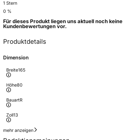
1 Stern
0 %
Für dieses Produkt liegen uns aktuell noch keine
Kundenbewertungen
vor.
Produktdetails
Dimension
Breite
165
Höhe
80
Bauart
R
Zoll
13
Geschwindigkeitsindex
T
mehr anzeigen