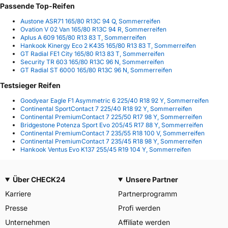
Passende Top-Reifen
Austone ASR71 165/80 R13C 94 Q, Sommerreifen
Ovation V 02 Van 165/80 R13C 94 R, Sommerreifen
Aplus A 609 165/80 R13 83 T, Sommerreifen
Hankook Kinergy Eco 2 K435 165/80 R13 83 T, Sommerreifen
GT Radial FE1 City 165/80 R13 83 T, Sommerreifen
Security TR 603 165/80 R13C 96 N, Sommerreifen
GT Radial ST 6000 165/80 R13C 96 N, Sommerreifen
Testsieger Reifen
Goodyear Eagle F1 Asymmetric 6 225/40 R18 92 Y, Sommerreifen
Continental SportContact 7 225/40 R18 92 Y, Sommerreifen
Continental PremiumContact 7 225/50 R17 98 Y, Sommerreifen
Bridgestone Potenza Sport Evo 205/45 R17 88 Y, Sommerreifen
Continental PremiumContact 7 235/55 R18 100 V, Sommerreifen
Continental PremiumContact 7 235/45 R18 98 Y, Sommerreifen
Hankook Ventus Evo K137 255/45 R19 104 Y, Sommerreifen
Über CHECK24
Unsere Partner
Karriere
Partnerprogramm
Presse
Profi werden
Unternehmen
Affiliate werden