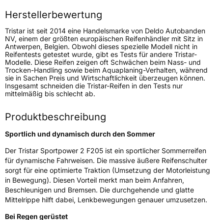
Höchstlast
650 kg
Herstellerbewertung
Tristar ist seit 2014 eine Handelsmarke von Deldo Autobanden
Generelle Merkmale
NV, einem der größten europäischen Reifenhändler mit Sitz in
Antwerpen, Belgien. Obwohl dieses spezielle Modell nicht in
Fahrzeugtyp
PKW
Reifentests getestet wurde, gibt es Tests für andere Tristar-
Modelle. Diese Reifen zeigen oft Schwächen beim Nass- und
Verwendung
Sommerreifen
Trocken-Handling sowie beim Aquaplaning-Verhalten, während
sie in Sachen Preis und Wirtschaftlichkeit überzeugen können.
Modellname
Sportpower 2
Insgesamt schneiden die Tristar-Reifen in den Tests nur
mittelmäßig bis schlecht ab.
Fahrzeugart
PKW & SUV
Produktbeschreibung
Weitere Eigenschaften
Sportlich und dynamisch durch den Sommer
Schlauchtyp
TL
Der Tristar Sportpower 2 F205 ist ein sportlicher Sommerreifen
für dynamische Fahrweisen. Die massive äußere Reifenschulter
Zustand
Neureifen
sorgt für eine optimierte Traktion (Umsetzung der Motorleistung
in Bewegung). Diesen Vorteil merkt man beim Anfahren,
Beschleunigen und Bremsen. Die durchgehende und glatte
EU Label
Mittelrippe hilft dabei, Lenkbewegungen genauer umzusetzen.
Bei Regen gerüstet
Effizienz
C