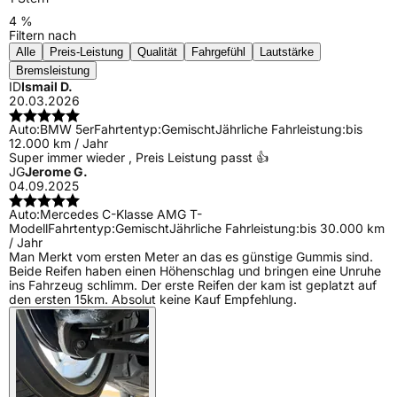
4 %
Filtern nach
Alle
Preis-Leistung
Qualität
Fahrgefühl
Lautstärke
Bremsleistung
ID
Ismail D.
20.03.2026
Auto:
BMW 5er
Fahrtentyp:
Gemischt
Jährliche Fahrleistung:
bis
12.000 km / Jahr
Super immer wieder , Preis Leistung passt 👍
JG
Jerome G.
04.09.2025
Auto:
Mercedes C-Klasse AMG T-
Modell
Fahrtentyp:
Gemischt
Jährliche Fahrleistung:
bis 30.000 km
/ Jahr
Man Merkt vom ersten Meter an das es günstige Gummis sind.
Beide Reifen haben einen Höhenschlag und bringen eine Unruhe
ins Fahrzeug schlimm. Der erste Reifen der kam ist geplatzt auf
den ersten 15km. Absolut keine Kauf Empfehlung.