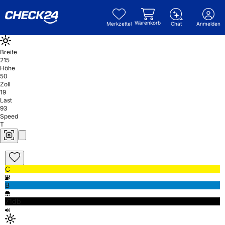
Warenkorb
Merkzettel
Chat
Anmelden
Breite
215
Höhe
50
Zoll
19
Last
93
Speed
T
C
B
71db