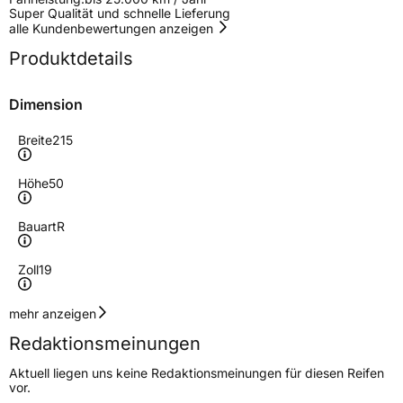
Super Qualität und schnelle Lieferung
alle Kundenbewertungen anzeigen
Produktdetails
Dimension
Breite
215
Höhe
50
Bauart
R
Zoll
19
Geschwindigkeitsindex
T
mehr anzeigen
Redaktionsmeinungen
Höchstgeschwindigkeit
190 km/h
Aktuell liegen uns keine Redaktionsmeinungen für diesen Reifen
Lastindex
93
vor.