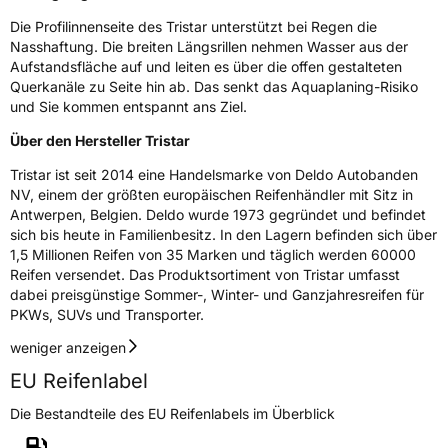
Die Profilinnenseite des Tristar unterstützt bei Regen die
Nasshaftung
B
Nasshaftung. Die breiten Längsrillen nehmen Wasser aus der
Aufstandsfläche auf und leiten es über die offen gestalteten
Querkanäle zu Seite hin ab. Das senkt das Aquaplaning-Risiko
Rollgeräusch (Klasse)
B
und Sie kommen entspannt ans Ziel.
Rollgeräusch (dB)
71
Über den Hersteller Tristar
Fahrzeugklasse
C1
Tristar ist seit 2014 eine Handelsmarke von Deldo Autobanden
NV, einem der größten europäischen Reifenhändler mit Sitz in
Antwerpen, Belgien. Deldo wurde 1973 gegründet und befindet
3PMSF / Schneeflockensymbol / Alpine-Symbol
Nein
sich bis heute in Familienbesitz. In den Lagern befinden sich über
1,5 Millionen Reifen von 35 Marken und täglich werden 60000
EPREL ID
1286086
Reifen versendet. Das Produktsortiment von Tristar umfasst
dabei preisgünstige Sommer-, Winter- und Ganzjahresreifen für
Allgemeine Produktsicherheit (GPSR)
PKWs, SUVs und Transporter.
Herstellerkontakt
Deldo Autobanden NV, Essensteenweg 113
weniger anzeigen
2930 Brasschaat, compliance@deldo.com
EU Reifenlabel
Die Bestandteile des EU Reifenlabels im Überblick