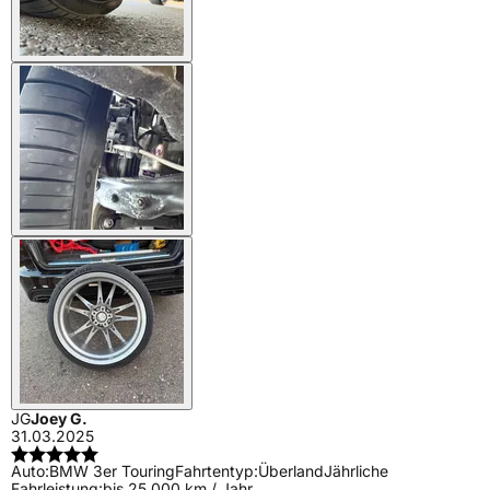
JG
Joey G.
31.03.2025
Auto:
BMW 3er Touring
Fahrtentyp:
Überland
Jährliche
Fahrleistung:
bis 25.000 km / Jahr