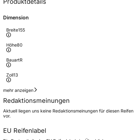
Produktdetails
Dimension
Breite
155
Höhe
80
Bauart
R
Zoll
13
Geschwindigkeitsindex
T
mehr anzeigen
Redaktionsmeinungen
Höchstgeschwindigkeit
190 km/h
Aktuell liegen uns keine Redaktionsmeinungen für diesen Reifen
Lastindex
79
vor.
Höchstlast
437 kg
EU Reifenlabel