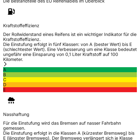
Die Bestandteile des EU Reifenlabels im Überblick
Generelle Merkmale
Fahrzeugtyp
PKW
Verwendung
Sommerreifen
Kraftstoffeffizienz
Modellname
Successor 7
Der Rollwiderstand eines Reifens ist ein wichtiger Indikator für die
Kraftstoffeffizienz.
Fahrzeugart
PKW & SUV
Die Einstufung erfolgt in fünf Klassen: von A (bester Wert) bis E
(schlechtester Wert). Eine Verbesserung um eine Klasse bedeutet
ungefähr eine Einsparung von 0,1 Liter Kraftstoff auf 100
Kilometer.
Weitere Eigenschaften
A
Schlauchtyp
TL
B
C
D
Zustand
Neureifen
E
EU Label
Nasshaftung
Effizienz
D
Für die Einstufung wird das Bremsen auf nasser Fahrbahn
gemessen.
Die Einstufung erfolgt in die Klassen A (kürzester Bremsweg) bis
Nasshaftung
B
E (längster Bremsweg). Der Bremsweg verlängert sich je Klasse