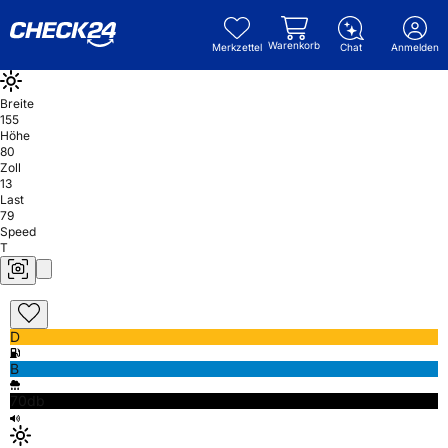
Warenkorb
Merkzettel
Chat
Anmelden
Breite
155
Höhe
80
Zoll
13
Last
79
Speed
T
D
B
70db