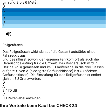
um rund 3 bis 6 Meter.
Rollgeräusch (Klasse)
B
A
B
C
Rollgeräusch (dB)
70
D
E
Fahrzeugklasse
C1
3PMSF / Schneeflockensymbol / Alpine-Symbol
Nein
Rollgeräusch
EPREL ID
708431
Das Rollgeräusch wirkt sich auf die Gesamtlautstärke eines
Fahrzeugs aus
Allgemeine Produktsicherheit (GPSR)
und beeinflusst sowohl den eigenen Fahrkomfort als auch die
Geräuschbelastung für die Umwelt. Das Rollgeräusch wird in
Dezibel (dB) gemessen und im EU Reifenlabel in die drei Klassen
Herstellerkontakt
Inter-Sprint Banden B.V., Distriboulevard 25
aufgeteilt: von A (niedrigste Geräuschklasse) bis C (höchste
4782 PV Moerdijk Niederlande, info@inter-
Geräuschklasse). Die Einstufung für das Rollgeräusch orientiert
sprint.nl
sich an EU Grenzwerten.
A
B
/
70
dB
C
EU Reifenlabel anzeigen
Ihre Vorteile beim Kauf bei CHECK24