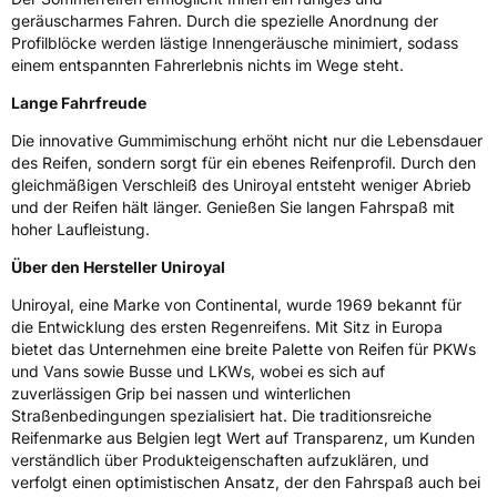
geräuscharmes Fahren. Durch die spezielle Anordnung der
Profilblöcke werden lästige Innengeräusche minimiert, sodass
Nasshaftung
A
einem entspannten Fahrerlebnis nichts im Wege steht.
Lange Fahrfreude
Rollgeräusch (Klasse)
B
Die innovative Gummimischung erhöht nicht nur die Lebensdauer
Rollgeräusch (dB)
72
des Reifen, sondern sorgt für ein ebenes Reifenprofil. Durch den
gleichmäßigen Verschleiß des Uniroyal entsteht weniger Abrieb
Fahrzeugklasse
C1
und der Reifen hält länger. Genießen Sie langen Fahrspaß mit
hoher Laufleistung.
3PMSF / Schneeflockensymbol / Alpine-Symbol
Nein
Über den Hersteller Uniroyal
Eisgrip
Nein
Uniroyal, eine Marke von Continental, wurde 1969 bekannt für
die Entwicklung des ersten Regenreifens. Mit Sitz in Europa
EPREL ID
636277
bietet das Unternehmen eine breite Palette von Reifen für PKWs
und Vans sowie Busse und LKWs, wobei es sich auf
Allgemeine Produktsicherheit (GPSR)
zuverlässigen Grip bei nassen und winterlichen
Straßenbedingungen spezialisiert hat. Die traditionsreiche
Herstellerkontakt
Continental Reifen Deutschland GmbH,
Reifenmarke aus Belgien legt Wert auf Transparenz, um Kunden
Continental-Plaza 1 30175 Hannover
Deutschland,
verständlich über Produkteigenschaften aufzuklären, und
customerservice_tires@conti.de
verfolgt einen optimistischen Ansatz, der den Fahrspaß auch bei