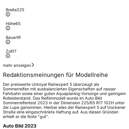
Breite
225
Höhe
65
Bauart
R
Zoll
17
Geschwindigkeitsindex
V
mehr anzeigen
Redaktionsmeinungen für Modellreihe
Höchstgeschwindigkeit
240 km/h
Der preiswerte Uniroyal Rainexpert 5 überzeugt als
Lastindex
106
Sommerreifen mit ausbalancierten Eigenschaften auf nasser
Fahrbahn sowie einer guten Aquaplaning-Vorsorge und geringem
Rollwiderstand. Das Reifenmodell wurde im Auto Bild
Höchstlast
950 kg
Sommerreifentest 2023 in der Dimension 225/65 R17 102H unter
die Lupe genommen. Hierbei wies der Rainexpert 5 auf trockener
Gewicht (in kg)
11,739 kg
Straße eine eingeschränkte Haftung auf. Aus diesen Gründen
erhielt er die Note "gut".
Generelle Merkmale
Auto Bild 2023