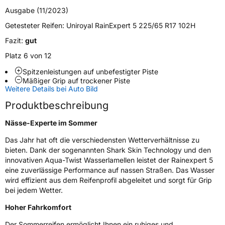
Fahrzeugtyp
PKW
Ausgabe (11/2023)
Verwendung
Sommerreifen
Getesteter Reifen:
Uniroyal RainExpert 5 225/65 R17 102H
Modellname
Rainexpert 5
Fazit:
gut
Fahrzeugart
PKW & SUV
Platz 6 von 12
Spitzenleistungen auf unbefestigter Piste
Mäßiger Grip auf trockener Piste
Weitere Eigenschaften
Weitere Details bei Auto Bild
Schlauchtyp
TL
Produktbeschreibung
Nässe-Experte im Sommer
Zustand
Neureifen
Das Jahr hat oft die verschiedensten Wetterverhältnisse zu
bieten. Dank der sogenannten Shark Skin Technology und den
Verstärkt
XL
innovativen Aqua-Twist Wasserlamellen leistet der Rainexpert 5
eine zuverlässige Performance auf nassen Straßen. Das Wasser
Felgenschutz
FR
wird effizient aus dem Reifenprofil abgeleitet und sorgt für Grip
bei jedem Wetter.
EU Label
Hoher Fahrkomfort
Effizienz
C
Der Sommerreifen ermöglicht Ihnen ein ruhiges und