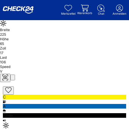
Warenkorb
Merkzettel
Chat
Anmelden
Breite
225
Höhe
65
Zoll
17
Last
106
Speed
V
C
A
72db