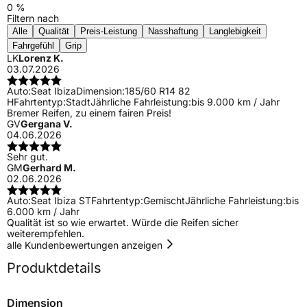
0 %
Filtern nach
Alle
Qualität
Preis-Leistung
Nasshaftung
Langlebigkeit
Fahrgefühl
Grip
LK
Lorenz K.
03.07.2026
Auto:
Seat Ibiza
Dimension:
185/60 R14 82
H
Fahrtentyp:
Stadt
Jährliche Fahrleistung:
bis 9.000 km / Jahr
Bremer Reifen, zu einem fairen Preis!
GV
Gergana V.
04.06.2026
Sehr gut.
GM
Gerhard M.
02.06.2026
Auto:
Seat Ibiza ST
Fahrtentyp:
Gemischt
Jährliche Fahrleistung:
bis
6.000 km / Jahr
Qualität ist so wie erwartet. Würde die Reifen sicher
weiterempfehlen.
alle Kundenbewertungen anzeigen
Produktdetails
Dimension