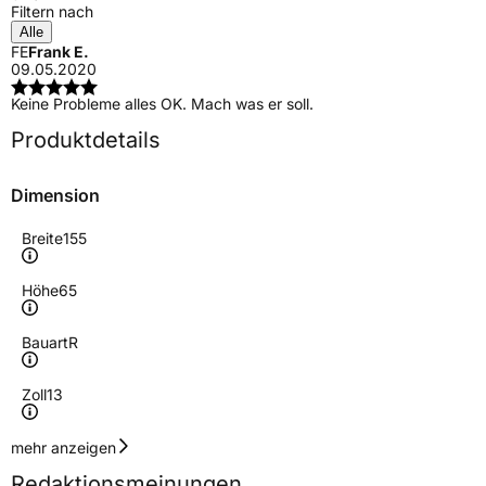
Filtern nach
Alle
FE
Frank E.
09.05.2020
Keine Probleme alles OK. Mach was er soll.
Produktdetails
Dimension
Breite
155
Höhe
65
Bauart
R
Zoll
13
Geschwindigkeitsindex
T
mehr anzeigen
Redaktionsmeinungen