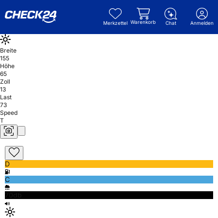
Warenkorb
Merkzettel
Chat
Anmelden
Breite
155
Höhe
65
Zoll
13
Last
73
Speed
T
D
C
70db