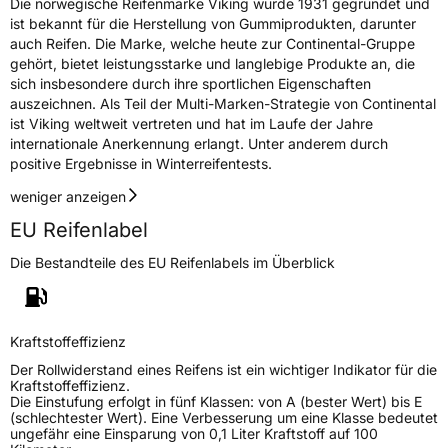
Die norwegische Reifenmarke Viking wurde 1931 gegründet und
Herstellerkontakt
Continental Reifen Deutschland GmbH,
ist bekannt für die Herstellung von Gummiprodukten, darunter
Continental-Plaza 1 30175 Hannover
auch Reifen. Die Marke, welche heute zur Continental-Gruppe
Deutschland,
gehört, bietet leistungsstarke und langlebige Produkte an, die
customerservice_tires@conti.de
sich insbesondere durch ihre sportlichen Eigenschaften
Verantwortliche
Gallen Liu, www.wanlitire.cn,
auszeichnen. Als Teil der Multi-Marken-Strategie von Continental
in der EU
gallenliu@wanlitire.cn, +8613326453066
ist Viking weltweit vertreten und hat im Laufe der Jahre
internationale Anerkennung erlangt. Unter anderem durch
positive Ergebnisse in Winterreifentests.
weniger anzeigen
EU Reifenlabel
Die Bestandteile des EU Reifenlabels im Überblick
Kraftstoffeffizienz
Der Rollwiderstand eines Reifens ist ein wichtiger Indikator für die
Kraftstoffeffizienz.
Die Einstufung erfolgt in fünf Klassen: von A (bester Wert) bis E
(schlechtester Wert). Eine Verbesserung um eine Klasse bedeutet
ungefähr eine Einsparung von 0,1 Liter Kraftstoff auf 100