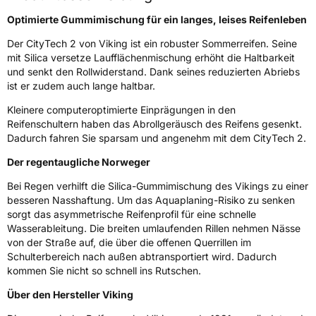
Optimierte Gummimischung für ein langes, leises Reifenleben
EU Label
Der CityTech 2 von Viking ist ein robuster Sommerreifen. Seine
mit Silica versetze Laufflächenmischung erhöht die Haltbarkeit
Effizienz
D
und senkt den Rollwiderstand. Dank seines reduzierten Abriebs
ist er zudem auch lange haltbar.
Nasshaftung
C
Kleinere computeroptimierte Einprägungen in den
Reifenschultern haben das Abrollgeräusch des Reifens gesenkt.
Rollgeräusch (Klasse)
B
Dadurch fahren Sie sparsam und angenehm mit dem CityTech 2.
Der regentaugliche Norweger
Rollgeräusch (dB)
70
Fahrzeugklasse
C1
Bei Regen verhilft die Silica-Gummimischung des Vikings zu einer
besseren Nasshaftung. Um das Aquaplaning-Risiko zu senken
sorgt das asymmetrische Reifenprofil für eine schnelle
3PMSF / Schneeflockensymbol / Alpine-Symbol
Nein
Wasserableitung. Die breiten umlaufenden Rillen nehmen Nässe
von der Straße auf, die über die offenen Querrillen im
Eisgrip
Nein
Schulterbereich nach außen abtransportiert wird. Dadurch
kommen Sie nicht so schnell ins Rutschen.
EPREL ID
493258
Über den Hersteller Viking
Allgemeine Produktsicherheit (GPSR)