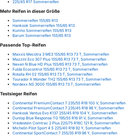
225/45 R17 Sommerreifen
Mehr Reifen in dieser Größe
Sommerreifen 155/65 R13
Hankook Sommerreifen 155/65 R13
Kumho Sommerreifen 155/65 R13
Barum Sommerreifen 155/65 R13
Passende Top-Reifen
Maxxis Mecotra 3 ME3 155/65 R13 73 T, Sommerreifen
Mazzini Eco 307 Plus 155/65 R13 73 T, Sommerreifen
Nexen N Blue HD Plus 155/65 R13 73 T, Sommerreifen
Fulda Ecocontrol 155/65 R13 73 T, Sommerreifen
Rotalla RH 02 155/65 R13 73 T, Sommerreifen
Tourador X Wonder TH2 155/65 R13 73 T, Sommerreifen
Nordexx NS 3000 155/65 R13 73 T, Sommerreifen
Testsieger Reifen
Continental PremiumContact 7 235/55 R18 100 V, Sommerreifen
Continental PremiumContact 7 235/45 R18 98 Y, Sommerreifen
Hankook Ventus Evo K137 255/45 R19 104 Y, Sommerreifen
Dunlop Blue Response TG 195/55 R16 91 V, Sommerreifen
Vredestein Comtrac 2 Plus 225/75 R16C 121 R, Sommerreifen
Michelin Pilot Sport 4 S 225/40 R18 92 Y, Sommerreifen
Continental SportContact 7 255/35 R19 96 Y, Sommerreifen