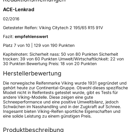
Höchstgeschwindigkeit
190 km/h
ACE-Lenkrad
Lastindex
73
02/2016
Höchstlast
365 kg
Getesteter Reifen:
Viking Citytech 2 195/65 R15 91V
Gewicht (in kg)
5,7 kg
Fazit:
empfehlenswert
Platz 7 von 10 | 129 von 190 Punkten
Generelle Merkmale
Kapitelnoten: Sicherheit nass: 50 von 80 Punkten Sicherheit
trocken: 39 von 60 Punkten Umwelt/Wirtschaftlichkeit: 22 von
Fahrzeugtyp
PKW
30 Punkten Bewertung Preis: 18 von 20 Punkten
Verwendung
Sommerreifen
Herstellerbewertung
Modellname
Citytech 2
Die norwegische Reifenmarke Viking wurde 1931 gegründet und
Fahrzeugart
PKW & SUV
gehört heute zur Continental-Gruppe. Obwohl dieses spezifische
Modell nicht in Reifentests getestet wurde, gibt es Tests für
andere Viking-Modelle. Diese zeigen eine gute
Schneeperformance und eine positive Umweltbilanz, jedoch
Weitere Eigenschaften
Schwächen im Nasshandling und in der Zugkraft auf Schnee.
Insgesamt bieten Viking-Reifen sportliche Eigenschaften und
Schlauchtyp
TL
eine solide Leistung zu einem günstigen Preis.
Zustand
Neureifen
Produktbeschreibung