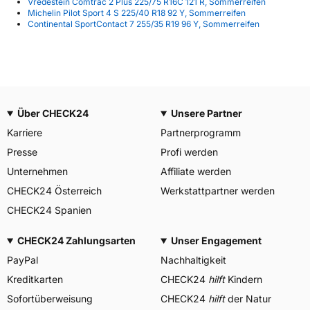
Vredestein Comtrac 2 Plus 225/75 R16C 121 R, Sommerreifen
Michelin Pilot Sport 4 S 225/40 R18 92 Y, Sommerreifen
Continental SportContact 7 255/35 R19 96 Y, Sommerreifen
Über CHECK24
Unsere Partner
Karriere
Partnerprogramm
Presse
Profi werden
Unternehmen
Affiliate werden
CHECK24 Österreich
Werkstattpartner werden
CHECK24 Spanien
CHECK24 Zahlungsarten
Unser Engagement
PayPal
Nachhaltigkeit
Kreditkarten
CHECK24
hilft
Kindern
Sofortüberweisung
CHECK24
hilft
der Natur