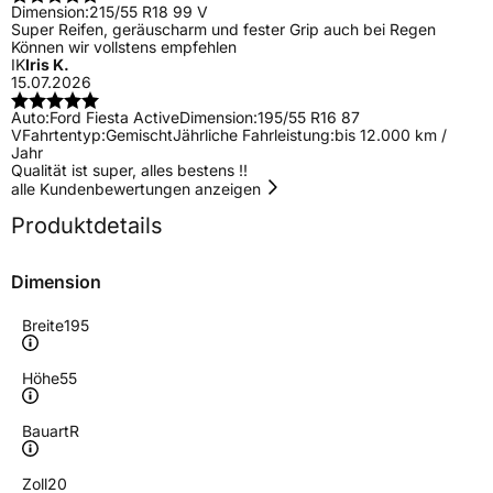
Dimension:
215/55 R18 99 V
Super Reifen, geräuscharm und fester Grip auch bei Regen
Können wir vollstens empfehlen
IK
Iris K.
15.07.2026
Auto:
Ford Fiesta Active
Dimension:
195/55 R16 87
V
Fahrtentyp:
Gemischt
Jährliche Fahrleistung:
bis 12.000 km /
Jahr
Qualität ist super, alles bestens !!
alle Kundenbewertungen anzeigen
Produktdetails
Dimension
Breite
195
Höhe
55
Bauart
R
Zoll
20