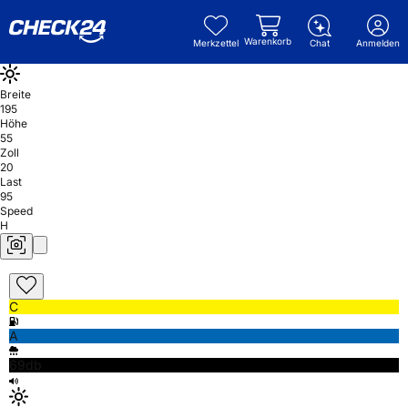
Warenkorb
Merkzettel
Chat
Anmelden
Breite
195
Höhe
55
Zoll
20
Last
95
Speed
H
C
A
69db