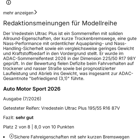
Geschwindigkeitsindex
H
mehr anzeigen
Redaktionsmeinungen für Modellreihe
Höchstgeschwindigkeit
210 km/h
Der Vredestein Ultrac Plus ist ein Sommerreifen mit soliden
Lastindex
95
Allround-Eigenschaften, der kurze Trockenbremswege, eine gute
Nass-Performance mit ordentlicher Aquaplaning- und Nass-
Handling-Sicherheit sowie ein vergleichsweise geringes Gewicht
Höchstlast
690 kg
und Kraftstoffbedarf in den Vordergrund stellt. Er wurde im
ADAC-Sommerreifentest 2026 in der Dimension 225/50 R17 98Y
Gewicht (in kg)
9,994 kg
geprüft. In der Bewertung fielen Defizite beim Fahrverhalten auf
trockener und nasser Straße sowie bei prognostizierter
Laufleistung und Abrieb ins Gewicht, was insgesamt zur ADAC-
Generelle Merkmale
Gesamtnote "befriedigend (3,1)" führte.
Fahrzeugtyp
PKW
Auto Motor Sport 2026
Verwendung
Sommerreifen
Ausgabe (7/2026)
Modellname
Ultrac Plus
Getesteter Reifen:
Vredestein Ultrac Plus 195/55 R16 87V
Fahrzeugart
PKW & SUV
Fazit:
sehr gut
Platz 2 von 8 | 8,0 von 10 Punkten
Weitere Eigenschaften
Sichere Fahreigenschaften mit sehr kurzen Bremswegen