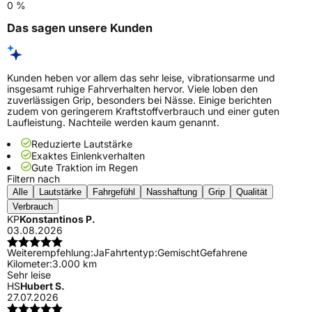
0 %
Das sagen unsere Kunden
Kunden heben vor allem das sehr leise, vibrationsarme und
insgesamt ruhige Fahrverhalten hervor. Viele loben den
zuverlässigen Grip, besonders bei Nässe. Einige berichten
zudem von geringerem Kraftstoffverbrauch und einer guten
Laufleistung. Nachteile werden kaum genannt.
Reduzierte Lautstärke
Exaktes Einlenkverhalten
Gute Traktion im Regen
Filtern nach
Alle
Lautstärke
Fahrgefühl
Nasshaftung
Grip
Qualität
Verbrauch
KP
Konstantinos P.
03.08.2026
Weiterempfehlung:
Ja
Fahrtentyp:
Gemischt
Gefahrene
Kilometer:
3.000 km
Sehr leise
HS
Hubert S.
27.07.2026