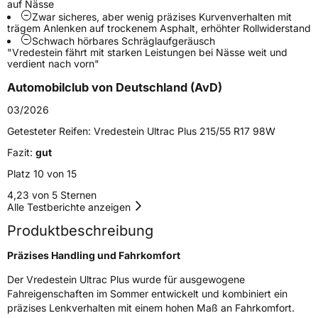
auf Nässe
Schlauchtyp
TL
Zwar sicheres, aber wenig präzises Kurvenverhalten mit
trägem Anlenken auf trockenem Asphalt, erhöhter Rollwiderstand
Schwach hörbares Schräglaufgeräusch
Zustand
Neureifen
"Vredestein fährt mit starken Leistungen bei Nässe weit und
verdient nach vorn"
Verstärkt
XL
Automobilclub von Deutschland (AvD)
03/2026
Felgenschutz
FP
Getesteter Reifen:
Vredestein Ultrac Plus 215/55 R17 98W
Fazit:
gut
EU Label
Platz 10 von 15
Effizienz
C
4,23 von 5 Sternen
Alle Testberichte anzeigen
Nasshaftung
A
Produktbeschreibung
Rollgeräusch (Klasse)
B
Präzises Handling und Fahrkomfort
Der Vredestein Ultrac Plus wurde für ausgewogene
Rollgeräusch (dB)
69
Fahreigenschaften im Sommer entwickelt und kombiniert ein
präzises Lenkverhalten mit einem hohen Maß an Fahrkomfort.
Fahrzeugklasse
C1