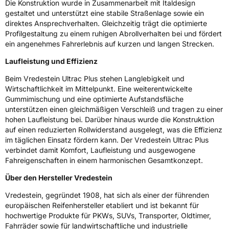
Die Konstruktion wurde in Zusammenarbeit mit Italdesign
gestaltet und unterstützt eine stabile Straßenlage sowie ein
3PMSF / Schneeflockensymbol / Alpine-Symbol
Nein
direktes Ansprechverhalten. Gleichzeitig trägt die optimierte
Profilgestaltung zu einem ruhigen Abrollverhalten bei und fördert
EPREL ID
2201347
ein angenehmes Fahrerlebnis auf kurzen und langen Strecken.
Laufleistung und Effizienz
Allgemeine Produktsicherheit (GPSR)
Beim Vredestein Ultrac Plus stehen Langlebigkeit und
Herstellerkontakt
Apollo Tyres NL B.V., Ir. E.L.C. Schiffstraat
Wirtschaftlichkeit im Mittelpunkt. Eine weiterentwickelte
370 7547 RD Enschede Niederlande,
Gummimischung und eine optimierte Aufstandsfläche
www.apollotyres.com
unterstützen einen gleichmäßigen Verschleiß und tragen zu einer
hohen Laufleistung bei. Darüber hinaus wurde die Konstruktion
auf einen reduzierten Rollwiderstand ausgelegt, was die Effizienz
im täglichen Einsatz fördern kann. Der Vredestein Ultrac Plus
verbindet damit Komfort, Laufleistung und ausgewogene
Fahreigenschaften in einem harmonischen Gesamtkonzept.
Über den Hersteller Vredestein
Vredestein, gegründet 1908, hat sich als einer der führenden
europäischen Reifenhersteller etabliert und ist bekannt für
hochwertige Produkte für PKWs, SUVs, Transporter, Oldtimer,
Fahrräder sowie für landwirtschaftliche und industrielle