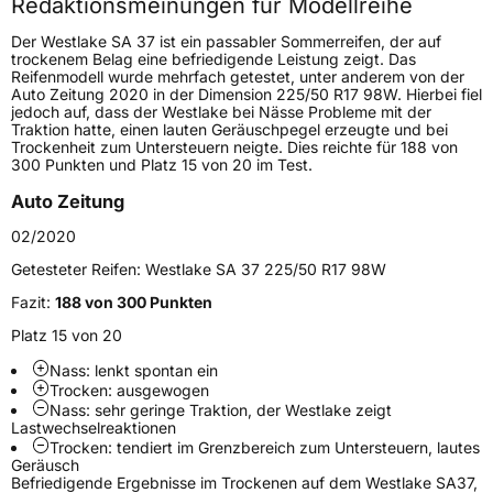
Redaktionsmeinungen für Modellreihe
Höchstgeschwindigkeit
300 km/h
Der Westlake SA 37 ist ein passabler Sommerreifen, der auf
Lastindex
95
trockenem Belag eine befriedigende Leistung zeigt. Das
Reifenmodell wurde mehrfach getestet, unter anderem von der
Auto Zeitung 2020 in der Dimension 225/50 R17 98W. Hierbei fiel
Höchstlast
690 kg
jedoch auf, dass der Westlake bei Nässe Probleme mit der
Traktion hatte, einen lauten Geräuschpegel erzeugte und bei
Trockenheit zum Untersteuern neigte. Dies reichte für 188 von
Generelle Merkmale
300 Punkten und Platz 15 von 20 im Test.
Fahrzeugtyp
PKW
Auto Zeitung
Verwendung
Sommerreifen
02/2020
Modellname
SA 37
Getesteter Reifen:
Westlake SA 37 225/50 R17 98W
Fahrzeugart
PKW & SUV
Fazit:
188 von 300 Punkten
Platz 15 von 20
Weitere Eigenschaften
Nass: lenkt spontan ein
Trocken: ausgewogen
Schlauchtyp
TL
Nass: sehr geringe Traktion, der Westlake zeigt
Lastwechselreaktionen
Trocken: tendiert im Grenzbereich zum Untersteuern, lautes
Zustand
Neureifen
Geräusch
Befriedigende Ergebnisse im Trockenen auf dem Westlake SA37,