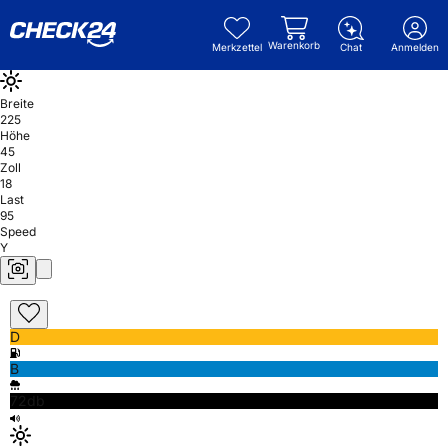
Warenkorb
Merkzettel
Chat
Anmelden
Breite
225
Höhe
45
Zoll
18
Last
95
Speed
Y
D
B
72db