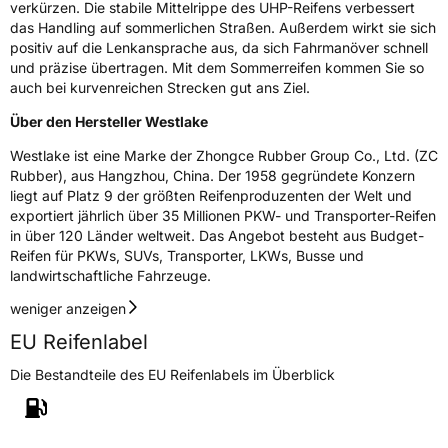
verkürzen. Die stabile Mittelrippe des UHP-Reifens verbessert
Herstellerkontakt
Zhongce Europe GmbH, Hollerithallee 17
das Handling auf sommerlichen Straßen. Außerdem wirkt sie sich
30419 Hannover Nordrhein-Westfalen
positiv auf die Lenkansprache aus, da sich Fahrmanöver schnell
Deutschland, leoliao@zc-rubber.com
und präzise übertragen. Mit dem Sommerreifen kommen Sie so
auch bei kurvenreichen Strecken gut ans Ziel.
Über den Hersteller Westlake
Westlake ist eine Marke der Zhongce Rubber Group Co., Ltd. (ZC
Rubber), aus Hangzhou, China. Der 1958 gegründete Konzern
liegt auf Platz 9 der größten Reifenproduzenten der Welt und
exportiert jährlich über 35 Millionen PKW- und Transporter-Reifen
in über 120 Länder weltweit. Das Angebot besteht aus Budget-
Reifen für PKWs, SUVs, Transporter, LKWs, Busse und
landwirtschaftliche Fahrzeuge.
weniger anzeigen
EU Reifenlabel
Die Bestandteile des EU Reifenlabels im Überblick