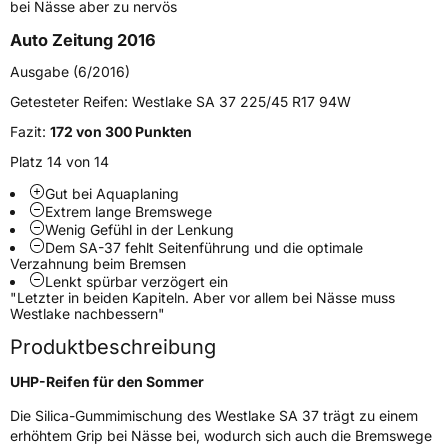
bei Nässe aber zu nervös
Verstärkt
XL
Auto Zeitung 2016
Ausgabe (6/2016)
EU Label
Getesteter Reifen:
Westlake SA 37 225/45 R17 94W
Effizienz
D
Fazit:
172 von 300 Punkten
Platz 14 von 14
Nasshaftung
B
Gut bei Aquaplaning
Rollgeräusch (Klasse)
B
Extrem lange Bremswege
Wenig Gefühl in der Lenkung
Dem SA-37 fehlt Seitenführung und die optimale
Rollgeräusch (dB)
72
Verzahnung beim Bremsen
Lenkt spürbar verzögert ein
Fahrzeugklasse
C1
"Letzter in beiden Kapiteln. Aber vor allem bei Nässe muss
Westlake nachbessern"
3PMSF / Schneeflockensymbol / Alpine-Symbol
Nein
Produktbeschreibung
UHP-Reifen für den Sommer
EPREL ID
452756
Die Silica-Gummimischung des Westlake SA 37 trägt zu einem
Allgemeine Produktsicherheit (GPSR)
erhöhtem Grip bei Nässe bei, wodurch sich auch die Bremswege