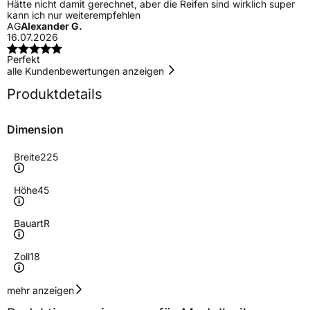
Hätte nicht damit gerechnet, aber die Reifen sind wirklich super
kann ich nur weiterempfehlen
AG
Alexander G.
16.07.2026
Perfekt
alle Kundenbewertungen anzeigen
Produktdetails
Dimension
Breite
225
Höhe
45
Bauart
R
Zoll
18
Geschwindigkeitsindex
Y
mehr anzeigen