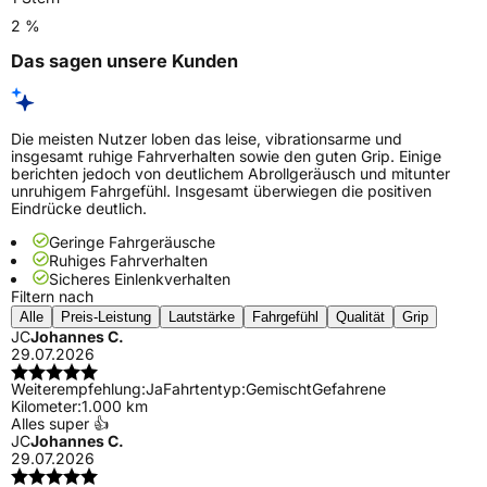
2 %
Das sagen unsere Kunden
Die meisten Nutzer loben das leise, vibrationsarme und
insgesamt ruhige Fahrverhalten sowie den guten Grip. Einige
berichten jedoch von deutlichem Abrollgeräusch und mitunter
unruhigem Fahrgefühl. Insgesamt überwiegen die positiven
Eindrücke deutlich.
Geringe Fahrgeräusche
Ruhiges Fahrverhalten
Sicheres Einlenkverhalten
Filtern nach
Alle
Preis-Leistung
Lautstärke
Fahrgefühl
Qualität
Grip
JC
Johannes C.
29.07.2026
Weiterempfehlung:
Ja
Fahrtentyp:
Gemischt
Gefahrene
Kilometer:
1.000 km
Alles super 👍
JC
Johannes C.
29.07.2026