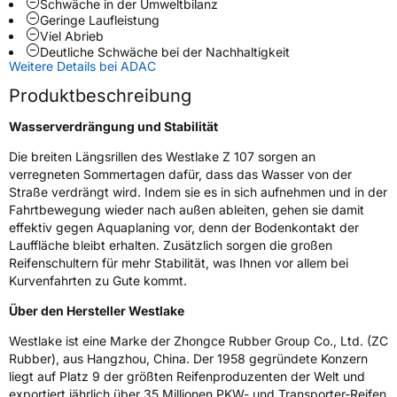
Schwäche in der Umweltbilanz
Geringe Laufleistung
Schlauchtyp
TL
Viel Abrieb
Deutliche Schwäche bei der Nachhaltigkeit
Zustand
Neureifen
Weitere Details bei ADAC
Produktbeschreibung
EU Label
Wasserverdrängung und Stabilität
Effizienz
D
Die breiten Längsrillen des Westlake Z 107 sorgen an
verregneten Sommertagen dafür, dass das Wasser von der
Straße verdrängt wird. Indem sie es in sich aufnehmen und in der
Nasshaftung
B
Fahrtbewegung wieder nach außen ableiten, gehen sie damit
effektiv gegen Aquaplaning vor, denn der Bodenkontakt der
Rollgeräusch (Klasse)
B
Lauffläche bleibt erhalten. Zusätzlich sorgen die großen
Reifenschultern für mehr Stabilität, was Ihnen vor allem bei
Rollgeräusch (dB)
70
Kurvenfahrten zu Gute kommt.
Fahrzeugklasse
C1
Über den Hersteller Westlake
Westlake ist eine Marke der Zhongce Rubber Group Co., Ltd. (ZC
3PMSF / Schneeflockensymbol / Alpine-Symbol
Nein
Rubber), aus Hangzhou, China. Der 1958 gegründete Konzern
liegt auf Platz 9 der größten Reifenproduzenten der Welt und
EPREL ID
455733
exportiert jährlich über 35 Millionen PKW- und Transporter-Reifen