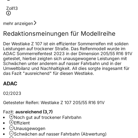
Zoll
13
Geschwindigkeitsindex
T
mehr anzeigen
Redaktionsmeinungen für Modellreihe
Höchstgeschwindigkeit
190 km/h
Der Westlake Z 107 ist ein effizienter Sommerreifen mit soliden
Lastindex
86
Leistungen auf trockener Straße. Das Reifenmodell wurde im
ADAC Sommerreifentest 2023 in der Dimension 205/55 R16 91V
getestet, hierbei zeigten sich unausgewogene Leistungen mit
Höchstlast
530 kg
Schwächen unter anderem auf nasser Fahrbahn und in der
Umweltbilanz und Nachhaltigkeit. All dies sorgte insgesamt für
das Fazit "ausreichend" für diesen Westlake.
Generelle Merkmale
ADAC
Fahrzeugtyp
PKW
02/2023
Verwendung
Sommerreifen
Getesteter Reifen:
Westlake Z 107 205/55 R16 91V
Modellname
Z 107
Fazit:
ausreichend (3,7)
Fahrzeugart
PKW & SUV
Noch gut auf trockener Fahrbahn
Effizient
Unausgewogen
Weitere Eigenschaften
Schwächen auf nasser Fahrbahn (Abwertung)