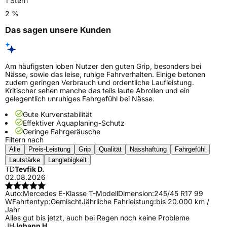
1 Stern
2 %
Das sagen unsere Kunden
Am häufigsten loben Nutzer den guten Grip, besonders bei
Nässe, sowie das leise, ruhige Fahrverhalten. Einige betonen
zudem geringen Verbrauch und ordentliche Laufleistung.
Kritischer sehen manche das teils laute Abrollen und ein
gelegentlich unruhiges Fahrgefühl bei Nässe.
Gute Kurvenstabilität
Effektiver Aquaplaning-Schutz
Geringe Fahrgeräusche
Filtern nach
Alle
Preis-Leistung
Grip
Qualität
Nasshaftung
Fahrgefühl
Lautstärke
Langlebigkeit
TD
Tevfik D.
02.08.2026
Auto:
Mercedes E-Klasse T-Modell
Dimension:
245/45 R17 99
W
Fahrtentyp:
Gemischt
Jährliche Fahrleistung:
bis 20.000 km /
Jahr
Alles gut bis jetzt, auch bei Regen noch keine Probleme
JH
Johann H.