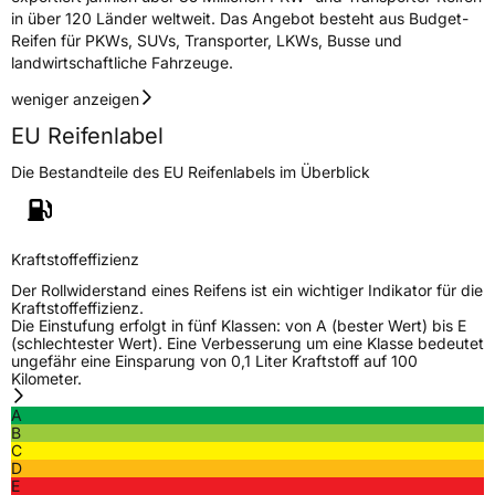
in über 120 Länder weltweit. Das Angebot besteht aus Budget-
Allgemeine Produktsicherheit (GPSR)
Reifen für PKWs, SUVs, Transporter, LKWs, Busse und
landwirtschaftliche Fahrzeuge.
Herstellerkontakt
Zhongce Europe GmbH, Hollerithallee 17
30419 Hannover Nordrhein-Westfalen
weniger anzeigen
Deutschland, leoliao@zc-rubber.com
EU Reifenlabel
Die Bestandteile des EU Reifenlabels im Überblick
Kraftstoffeffizienz
Der Rollwiderstand eines Reifens ist ein wichtiger Indikator für die
Kraftstoffeffizienz.
Die Einstufung erfolgt in fünf Klassen: von A (bester Wert) bis E
(schlechtester Wert). Eine Verbesserung um eine Klasse bedeutet
ungefähr eine Einsparung von 0,1 Liter Kraftstoff auf 100
Kilometer.
A
B
C
D
E