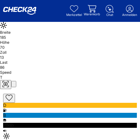
Warenkorb
Merkzettel
Chat
Anmelden
Breite
185
Höhe
70
Zoll
13
Last
86
Speed
T
D
B
70db