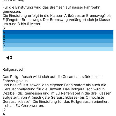
EU Label
Für die Einstufung wird das Bremsen auf nasser Fahrbahn
gemessen.
Die Einstufung erfolgt in die Klassen A (kürzester Bremsweg) bis
Effizienz
D
E (längster Bremsweg). Der Bremsweg verlängert sich je Klasse
um rund 3 bis 6 Meter.
Nasshaftung
C
A
B
C
Rollgeräusch (Klasse)
B
D
E
Rollgeräusch (dB)
72
Fahrzeugklasse
C1
Rollgeräusch
3PMSF / Schneeflockensymbol / Alpine-Symbol
Nein
Das Rollgeräusch wirkt sich auf die Gesamtlautstärke eines
Fahrzeugs aus
und beeinflusst sowohl den eigenen Fahrkomfort als auch die
EPREL ID
489193
Geräuschbelastung für die Umwelt. Das Rollgeräusch wird in
Dezibel (dB) gemessen und im EU Reifenlabel in die drei Klassen
Allgemeine Produktsicherheit (GPSR)
aufgeteilt: von A (niedrigste Geräuschklasse) bis C (höchste
Geräuschklasse). Die Einstufung für das Rollgeräusch orientiert
sich an EU Grenzwerten.
Herstellerkontakt
Windforce, Qingdao China,
maksim.meng@landspidertire.com
A