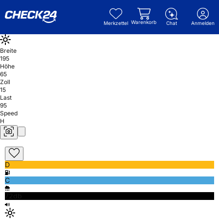
Warenkorb
Merkzettel
Chat
Anmelden
Breite
195
Höhe
65
Zoll
15
Last
95
Speed
H
D
C
72db