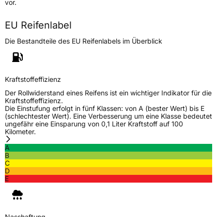
vor.
Höchstlast
690 kg
EU Reifenlabel
Die Bestandteile des EU Reifenlabels im Überblick
Generelle Merkmale
Fahrzeugtyp
PKW
Verwendung
Sommerreifen
Kraftstoffeffizienz
Modellname
Catchfors HP
Der Rollwiderstand eines Reifens ist ein wichtiger Indikator für die
Kraftstoffeffizienz.
Fahrzeugart
PKW & SUV
Die Einstufung erfolgt in fünf Klassen: von A (bester Wert) bis E
(schlechtester Wert). Eine Verbesserung um eine Klasse bedeutet
ungefähr eine Einsparung von 0,1 Liter Kraftstoff auf 100
Kilometer.
Weitere Eigenschaften
A
Schlauchtyp
TL
B
C
D
Zustand
Neureifen
E
Verstärkt
XL
Nasshaftung