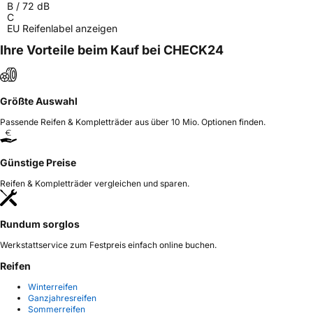
B
/
72
dB
Verantwortliche
corrado bergagna, Qingdao China,
C
in der EU
maksim.meng@landspidertire.com
EU Reifenlabel anzeigen
Ihre Vorteile beim Kauf bei CHECK24
Größte Auswahl
Passende Reifen & Kompletträder aus über 10 Mio. Optionen finden.
Günstige Preise
Reifen & Kompletträder vergleichen und sparen.
Rundum sorglos
Werkstattservice zum Festpreis einfach online buchen.
Reifen
Winterreifen
Ganzjahresreifen
Sommerreifen