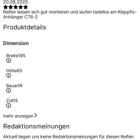
20.08.2025
Reifen lassen sich gut montieren und laufen tadellos am Klappfix-
Anhänger CT6-2
Produktdetails
Dimension
Breite
195
Höhe
65
Bauart
R
Zoll
15
Geschwindigkeitsindex
H
mehr anzeigen
Redaktionsmeinungen
Höchstgeschwindigkeit
210 km/h
Aktuell liegen uns keine Redaktionsmeinungen für diesen Reifen
Lastindex
95