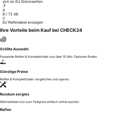
sich an EU Grenzwerten.
Herstellerkontakt
Zhongce Europe GmbH, Hollerithallee 17
30419 Hannover Nordrhein-Westfalen
A
Germany, leoliao@zc-rubber.com
B
/
72
dB
C
EU Reifenlabel anzeigen
Ihre Vorteile beim Kauf bei CHECK24
Größte Auswahl
Passende Reifen & Kompletträder aus über 10 Mio. Optionen finden.
Günstige Preise
Reifen & Kompletträder vergleichen und sparen.
Rundum sorglos
Werkstattservice zum Festpreis einfach online buchen.
Reifen