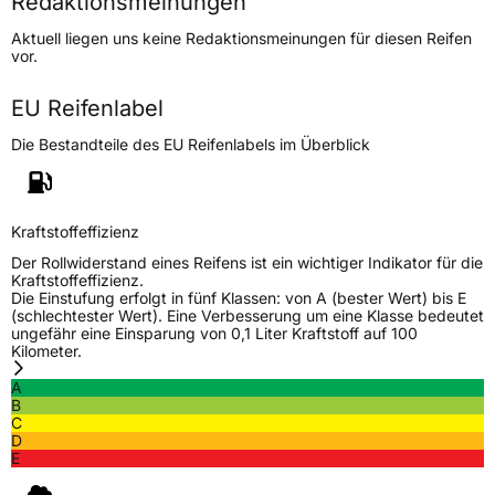
Redaktionsmeinungen
Höchstgeschwindigkeit
270 km/h
Aktuell liegen uns keine Redaktionsmeinungen für diesen Reifen
Lastindex
99
vor.
Höchstlast
775 kg
EU Reifenlabel
Die Bestandteile des EU Reifenlabels im Überblick
Generelle Merkmale
Fahrzeugtyp
PKW
Verwendung
Sommerreifen
Kraftstoffeffizienz
Modellname
ZuperEco Z107
Der Rollwiderstand eines Reifens ist ein wichtiger Indikator für die
Kraftstoffeffizienz.
Fahrzeugart
PKW & SUV
Die Einstufung erfolgt in fünf Klassen: von A (bester Wert) bis E
(schlechtester Wert). Eine Verbesserung um eine Klasse bedeutet
ungefähr eine Einsparung von 0,1 Liter Kraftstoff auf 100
Kilometer.
Weitere Eigenschaften
A
Schlauchtyp
TL
B
C
D
Zustand
Neureifen
E