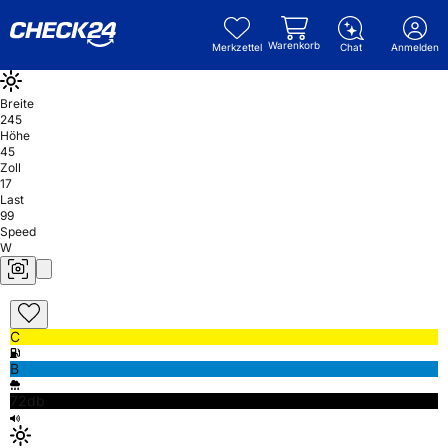
Warenkorb
Merkzettel
Chat
Anmelden
Breite
245
Höhe
45
Zoll
17
Last
99
Speed
W
C
B
72db