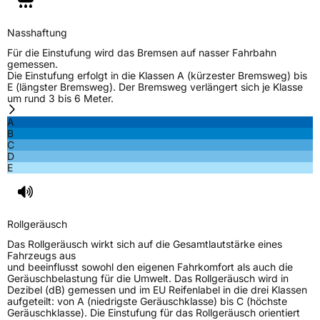
Verstärkt
XL
Nasshaftung
EU Label
Für die Einstufung wird das Bremsen auf nasser Fahrbahn
gemessen.
Die Einstufung erfolgt in die Klassen A (kürzester Bremsweg) bis
Effizienz
C
E (längster Bremsweg). Der Bremsweg verlängert sich je Klasse
um rund 3 bis 6 Meter.
Nasshaftung
B
A
B
C
Rollgeräusch (Klasse)
B
D
E
Rollgeräusch (dB)
72
Fahrzeugklasse
C1
Rollgeräusch
3PMSF / Schneeflockensymbol / Alpine-Symbol
Nein
Das Rollgeräusch wirkt sich auf die Gesamtlautstärke eines
Fahrzeugs aus
und beeinflusst sowohl den eigenen Fahrkomfort als auch die
EPREL ID
1861618
Geräuschbelastung für die Umwelt. Das Rollgeräusch wird in
Dezibel (dB) gemessen und im EU Reifenlabel in die drei Klassen
Allgemeine Produktsicherheit (GPSR)
aufgeteilt: von A (niedrigste Geräuschklasse) bis C (höchste
Geräuschklasse). Die Einstufung für das Rollgeräusch orientiert