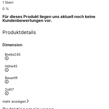
1 Stern
0 %
Für dieses Produkt liegen uns aktuell noch keine
Kundenbewertungen
vor.
Produktdetails
Dimension
Breite
245
Höhe
45
Bauart
R
Zoll
17
Geschwindigkeitsindex
W
mehr anzeigen