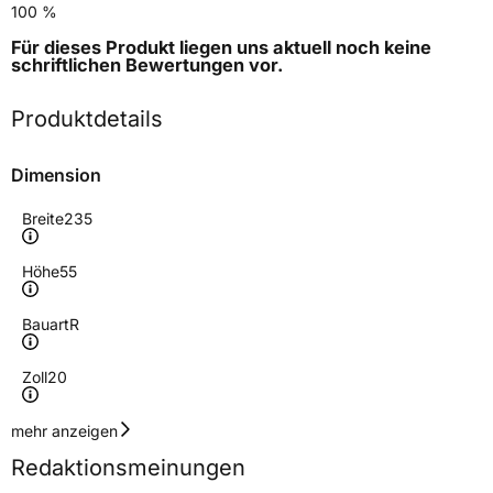
100 %
Für dieses Produkt liegen uns aktuell noch keine
schriftlichen Bewertungen
vor.
Produktdetails
Dimension
Breite
235
Höhe
55
Bauart
R
Zoll
20
Geschwindigkeitsindex
V
mehr anzeigen
Redaktionsmeinungen
Höchstgeschwindigkeit
240 km/h