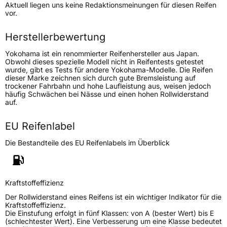
Aktuell liegen uns keine Redaktionsmeinungen für diesen Reifen
Lastindex
102
vor.
Höchstlast
850 kg
Herstellerbewertung
Gewicht (in kg)
14,4 kg
Yokohama ist ein renommierter Reifenhersteller aus Japan.
Obwohl dieses spezielle Modell nicht in Reifentests getestet
wurde, gibt es Tests für andere Yokohama-Modelle. Die Reifen
Generelle Merkmale
dieser Marke zeichnen sich durch gute Bremsleistung auf
trockener Fahrbahn und hohe Laufleistung aus, weisen jedoch
Fahrzeugtyp
PKW
häufig Schwächen bei Nässe und einen hohen Rollwiderstand
auf.
Verwendung
Sommerreifen
Modellname
Advan DB V552
EU Reifenlabel
Fahrzeugart
PKW & SUV
Die Bestandteile des EU Reifenlabels im Überblick
Weitere Eigenschaften
Kraftstoffeffizienz
Schlauchtyp
TL
Der Rollwiderstand eines Reifens ist ein wichtiger Indikator für die
Kraftstoffeffizienz.
Zustand
Neureifen
Die Einstufung erfolgt in fünf Klassen: von A (bester Wert) bis E
(schlechtester Wert). Eine Verbesserung um eine Klasse bedeutet