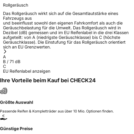
Rollgeräusch
Herstellerkontakt
Yokohama Europe GmbH, Monschauer Str.
12 40549 Düsseldorf, Deutschland,
Das Rollgeräusch wirkt sich auf die Gesamtlautstärke eines
www.yokohama.eu
Fahrzeugs aus
und beeinflusst sowohl den eigenen Fahrkomfort als auch die
Geräuschbelastung für die Umwelt. Das Rollgeräusch wird in
Dezibel (dB) gemessen und im EU Reifenlabel in die drei Klassen
aufgeteilt: von A (niedrigste Geräuschklasse) bis C (höchste
Geräuschklasse). Die Einstufung für das Rollgeräusch orientiert
sich an EU Grenzwerten.
A
B
/
71
dB
C
EU Reifenlabel anzeigen
Ihre Vorteile beim Kauf bei CHECK24
Größte Auswahl
Passende Reifen & Kompletträder aus über 10 Mio. Optionen finden.
Günstige Preise