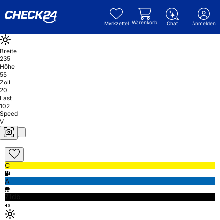
Warenkorb
Merkzettel
Chat
Anmelden
Breite
235
Höhe
55
Zoll
20
Last
102
Speed
V
C
A
71db