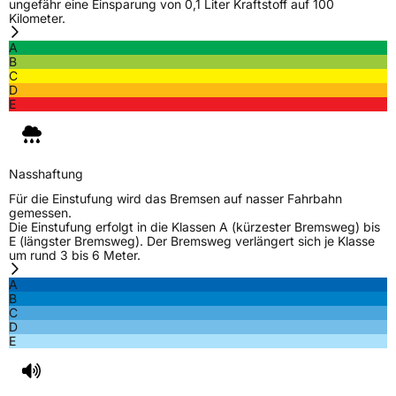
ungefähr eine Einsparung von 0,1 Liter Kraftstoff auf 100
Felgenschutz
RPB
Kilometer.
A
B
EU Label
C
D
Effizienz
C
E
Nasshaftung
A
Nasshaftung
Rollgeräusch (Klasse)
B
Für die Einstufung wird das Bremsen auf nasser Fahrbahn
gemessen.
Die Einstufung erfolgt in die Klassen A (kürzester Bremsweg) bis
Rollgeräusch (dB)
71
E (längster Bremsweg). Der Bremsweg verlängert sich je Klasse
um rund 3 bis 6 Meter.
Fahrzeugklasse
C1
A
B
3PMSF / Schneeflockensymbol / Alpine-Symbol
Nein
C
D
E
EPREL ID
1168683
Allgemeine Produktsicherheit (GPSR)