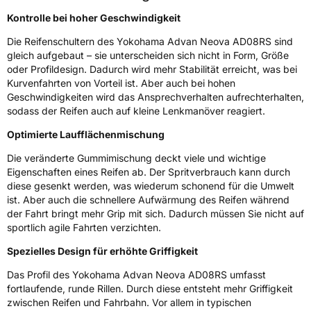
Fahrzeugart
PKW & SUV
Kontrolle bei hoher Geschwindigkeit
Die Reifenschultern des Yokohama Advan Neova AD08RS sind
Weitere Eigenschaften
gleich aufgebaut – sie unterscheiden sich nicht in Form, Größe
oder Profildesign. Dadurch wird mehr Stabilität erreicht, was bei
Schlauchtyp
TL
Kurvenfahrten von Vorteil ist. Aber auch bei hohen
Geschwindigkeiten wird das Ansprechverhalten aufrechterhalten,
Zustand
Neureifen
sodass der Reifen auch auf kleine Lenkmanöver reagiert.
Optimierte Laufflächenmischung
Felgenschutz
RPB
Die veränderte Gummimischung deckt viele und wichtige
Eigenschaften eines Reifen ab. Der Spritverbrauch kann durch
EU Label
diese gesenkt werden, was wiederum schonend für die Umwelt
ist. Aber auch die schnellere Aufwärmung des Reifen während
Effizienz
D
der Fahrt bringt mehr Grip mit sich. Dadurch müssen Sie nicht auf
sportlich agile Fahrten verzichten.
Nasshaftung
B
Spezielles Design für erhöhte Griffigkeit
Das Profil des Yokohama Advan Neova AD08RS umfasst
Rollgeräusch (Klasse)
B
fortlaufende, runde Rillen. Durch diese entsteht mehr Griffigkeit
zwischen Reifen und Fahrbahn. Vor allem in typischen