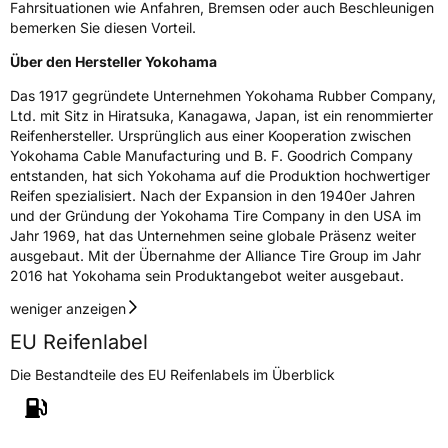
Rollgeräusch (dB)
70
Fahrsituationen wie Anfahren, Bremsen oder auch Beschleunigen
bemerken Sie diesen Vorteil.
Fahrzeugklasse
C1
Über den Hersteller Yokohama
3PMSF / Schneeflockensymbol / Alpine-Symbol
Nein
Das 1917 gegründete Unternehmen Yokohama Rubber Company,
Ltd. mit Sitz in Hiratsuka, Kanagawa, Japan, ist ein renommierter
Eisgrip
Nein
Reifenhersteller. Ursprünglich aus einer Kooperation zwischen
Yokohama Cable Manufacturing und B. F. Goodrich Company
EPREL ID
631552
entstanden, hat sich Yokohama auf die Produktion hochwertiger
Reifen spezialisiert. Nach der Expansion in den 1940er Jahren
Allgemeine Produktsicherheit (GPSR)
und der Gründung der Yokohama Tire Company in den USA im
Jahr 1969, hat das Unternehmen seine globale Präsenz weiter
Herstellerkontakt
Yokohama Europe GmbH, Monschauer Str.
12 40549 Düsseldorf, Deutschland,
ausgebaut. Mit der Übernahme der Alliance Tire Group im Jahr
www.yokohama.eu
2016 hat Yokohama sein Produktangebot weiter ausgebaut.
weniger anzeigen
EU Reifenlabel
Die Bestandteile des EU Reifenlabels im Überblick