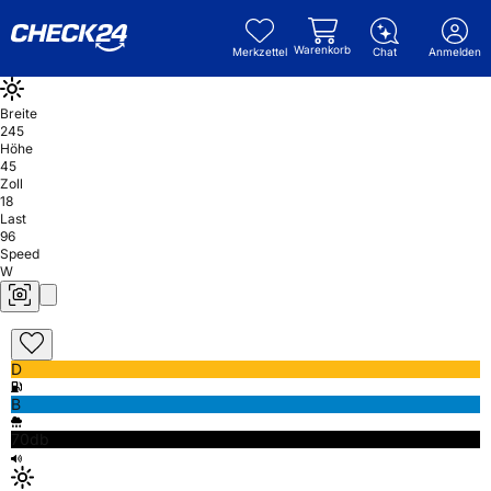
Warenkorb
Merkzettel
Chat
Anmelden
Breite
245
Höhe
45
Zoll
18
Last
96
Speed
W
D
B
70db