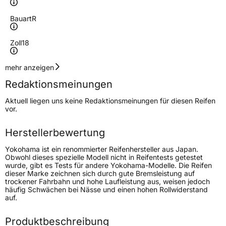
Bauart
R
Zoll
18
Geschwindigkeitsindex
W
mehr anzeigen
Redaktionsmeinungen
Höchstgeschwindigkeit
270 km/h
Aktuell liegen uns keine Redaktionsmeinungen für diesen Reifen
Lastindex
96
vor.
Höchstlast
710 kg
Herstellerbewertung
Gewicht (in kg)
12,55 kg
Yokohama ist ein renommierter Reifenhersteller aus Japan.
Obwohl dieses spezielle Modell nicht in Reifentests getestet
wurde, gibt es Tests für andere Yokohama-Modelle. Die Reifen
Generelle Merkmale
dieser Marke zeichnen sich durch gute Bremsleistung auf
trockener Fahrbahn und hohe Laufleistung aus, weisen jedoch
Fahrzeugtyp
PKW
häufig Schwächen bei Nässe und einen hohen Rollwiderstand
auf.
Verwendung
Sommerreifen
Modellname
Advan Neova AD08RS
Produktbeschreibung