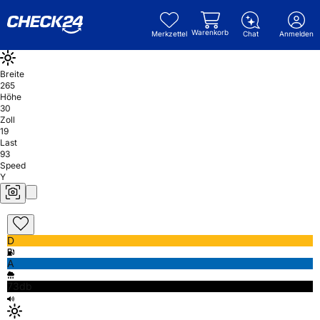
Warenkorb
Merkzettel
Chat
Anmelden
Breite
265
Höhe
30
Zoll
19
Last
93
Speed
Y
D
A
73db