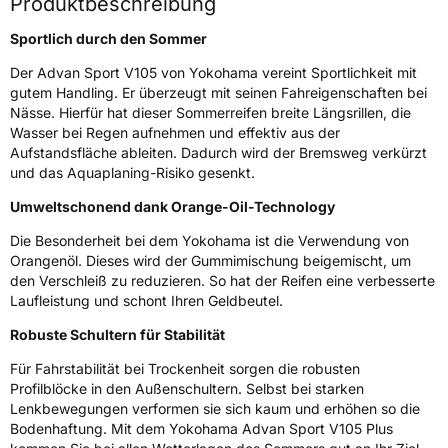
Produktbeschreibung
Nasshaftung
A
Sportlich durch den Sommer
Der Advan Sport V105 von Yokohama vereint Sportlichkeit mit
Rollgeräusch (Klasse)
B
gutem Handling. Er überzeugt mit seinen Fahreigenschaften bei
Nässe. Hierfür hat dieser Sommerreifen breite Längsrillen, die
Wasser bei Regen aufnehmen und effektiv aus der
Rollgeräusch (dB)
73
Aufstandsfläche ableiten. Dadurch wird der Bremsweg verkürzt
Fahrzeugklasse
C1
und das Aquaplaning-Risiko gesenkt.
Umweltschonend dank Orange-Oil-Technology
3PMSF / Schneeflockensymbol / Alpine-Symbol
Nein
Die Besonderheit bei dem Yokohama ist die Verwendung von
Eisgrip
Nein
Orangenöl. Dieses wird der Gummimischung beigemischt, um
den Verschleiß zu reduzieren. So hat der Reifen eine verbesserte
EPREL ID
630860
Laufleistung und schont Ihren Geldbeutel.
Allgemeine Produktsicherheit (GPSR)
Robuste Schultern für Stabilität
Für Fahrstabilität bei Trockenheit sorgen die robusten
Herstellerkontakt
Yokohama Europe GmbH, Monschauer Str.
12 40549 Düsseldorf, Deutschland,
Profilblöcke in den Außenschultern. Selbst bei starken
www.yokohama.eu
Lenkbewegungen verformen sie sich kaum und erhöhen so die
Bodenhaftung. Mit dem Yokohama Advan Sport V105 Plus