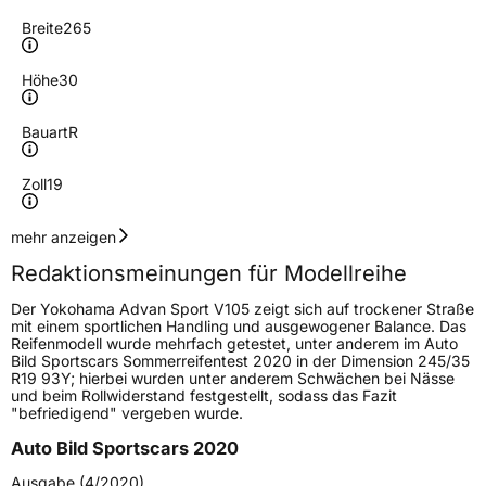
Breite
265
Höhe
30
Bauart
R
Zoll
19
Geschwindigkeitsindex
Y
mehr anzeigen
Redaktionsmeinungen für Modellreihe
Höchstgeschwindigkeit
300 km/h
Der Yokohama Advan Sport V105 zeigt sich auf trockener Straße
Lastindex
93
mit einem sportlichen Handling und ausgewogener Balance. Das
Reifenmodell wurde mehrfach getestet, unter anderem im Auto
Bild Sportscars Sommerreifentest 2020 in der Dimension 245/35
Höchstlast
650 kg
R19 93Y; hierbei wurden unter anderem Schwächen bei Nässe
und beim Rollwiderstand festgestellt, sodass das Fazit
Gewicht (in kg)
11,37 kg
"befriedigend" vergeben wurde.
Auto Bild Sportscars 2020
Generelle Merkmale
Ausgabe (4/2020)