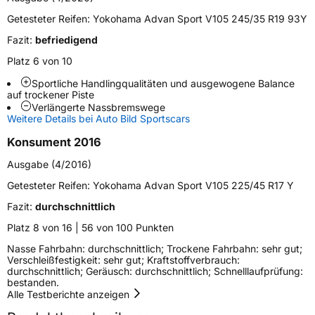
Fahrzeugtyp
PKW
Getesteter Reifen:
Yokohama Advan Sport V105 245/35 R19 93Y
Verwendung
Sommerreifen
Fazit:
befriedigend
Modellname
Advan Sport V105
Platz 6 von 10
Fahrzeugart
PKW & SUV
Sportliche Handlingqualitäten und ausgewogene Balance
auf trockener Piste
Verlängerte Nassbremswege
Weitere Eigenschaften
Weitere Details bei Auto Bild Sportscars
Schlauchtyp
TL
Konsument 2016
Ausgabe (4/2016)
Zustand
Neureifen
Getesteter Reifen:
Yokohama Advan Sport V105 225/45 R17 Y
Verstärkt
XL
Fazit:
durchschnittlich
Platz 8 von 16 | 56 von 100 Punkten
Felgenschutz
FP
Nasse Fahrbahn: durchschnittlich; Trockene Fahrbahn: sehr gut;
Verschleißfestigkeit: sehr gut; Kraftstoffverbrauch:
durchschnittlich; Geräusch: durchschnittlich; Schnelllaufprüfung:
EU Label
bestanden.
Alle Testberichte anzeigen
Effizienz
D