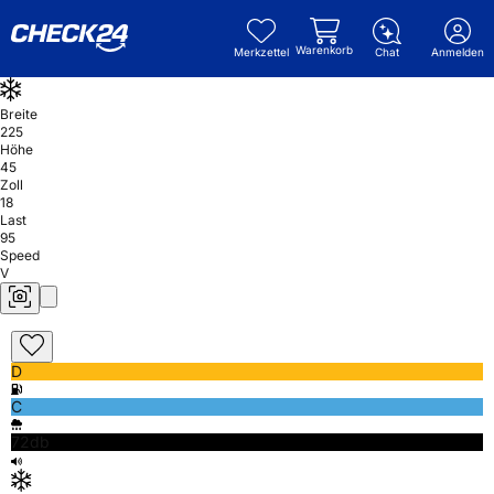
Warenkorb
Merkzettel
Chat
Anmelden
Breite
225
Höhe
45
Zoll
18
Last
95
Speed
V
D
C
72db