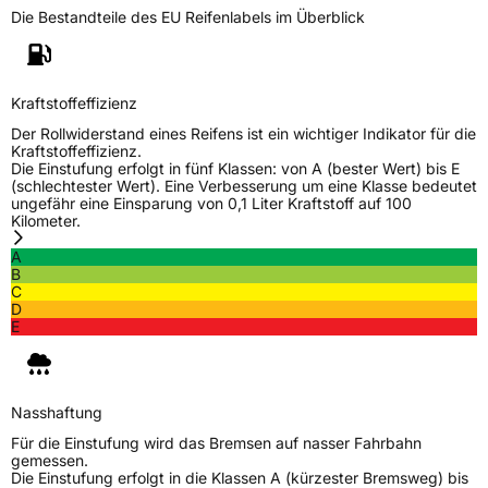
Die Bestandteile des EU Reifenlabels im Überblick
Generelle Merkmale
Fahrzeugtyp
PKW
Verwendung
Winterreifen
Kraftstoffeffizienz
Modellname
Sports Tempest V
Der Rollwiderstand eines Reifens ist ein wichtiger Indikator für die
Kraftstoffeffizienz.
Fahrzeugart
PKW & SUV
Die Einstufung erfolgt in fünf Klassen: von A (bester Wert) bis E
(schlechtester Wert). Eine Verbesserung um eine Klasse bedeutet
ungefähr eine Einsparung von 0,1 Liter Kraftstoff auf 100
Kilometer.
Weitere Eigenschaften
A
Schlauchtyp
TL
B
C
D
Zustand
Neureifen
E
M+S
Ja
Verstärkt
XL
Nasshaftung
Für die Einstufung wird das Bremsen auf nasser Fahrbahn
gemessen.
EU Label
Die Einstufung erfolgt in die Klassen A (kürzester Bremsweg) bis