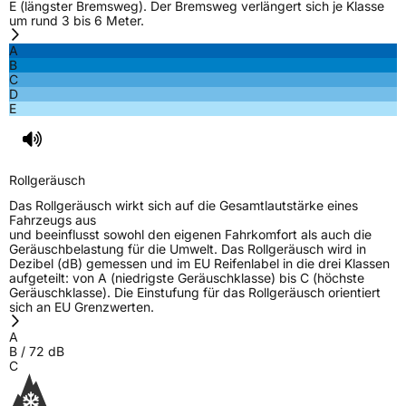
E (längster Bremsweg). Der Bremsweg verlängert sich je Klasse
um rund 3 bis 6 Meter.
Effizienz
D
A
B
Nasshaftung
C
C
D
E
Rollgeräusch (Klasse)
B
Rollgeräusch (dB)
72
Rollgeräusch
Fahrzeugklasse
C1
Das Rollgeräusch wirkt sich auf die Gesamtlautstärke eines
Fahrzeugs aus
3PMSF / Schneeflockensymbol / Alpine-Symbol
Ja
und beeinflusst sowohl den eigenen Fahrkomfort als auch die
Geräuschbelastung für die Umwelt. Das Rollgeräusch wird in
Dezibel (dB) gemessen und im EU Reifenlabel in die drei Klassen
EPREL ID
682110
aufgeteilt: von A (niedrigste Geräuschklasse) bis C (höchste
Geräuschklasse). Die Einstufung für das Rollgeräusch orientiert
Allgemeine Produktsicherheit (GPSR)
sich an EU Grenzwerten.
A
Herstellerkontakt
PDW&Altenzo Gmbh, Kaarntener Strasse
B
/
72
dB
Deutschland, sales18@dawningwww.com
C