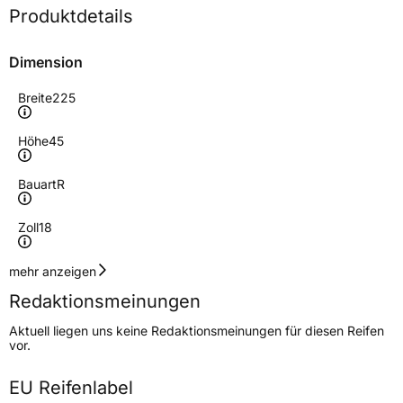
Produktdetails
Dimension
Breite
225
Höhe
45
Bauart
R
Zoll
18
Geschwindigkeitsindex
V
mehr anzeigen
Redaktionsmeinungen
Höchstgeschwindigkeit
240 km/h
Aktuell liegen uns keine Redaktionsmeinungen für diesen Reifen
Lastindex
95
vor.
Höchstlast
690 kg
EU Reifenlabel