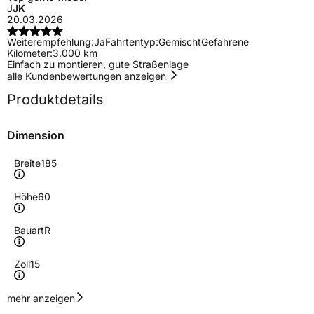
J
JK
20.03.2026
Weiterempfehlung:
Ja
Fahrtentyp:
Gemischt
Gefahrene
Kilometer:
3.000 km
Einfach zu montieren, gute Straßenlage
alle Kundenbewertungen anzeigen
Produktdetails
Dimension
Breite
185
Höhe
60
Bauart
R
Zoll
15
Geschwindigkeitsindex
T
mehr anzeigen