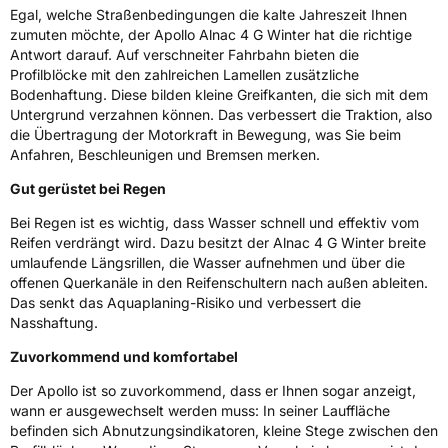
Zustand
Neureifen
Egal, welche Straßenbedingungen die kalte Jahreszeit Ihnen
zumuten möchte, der Apollo Alnac 4 G Winter hat die richtige
M+S
Ja
Antwort darauf. Auf verschneiter Fahrbahn bieten die
Profilblöcke mit den zahlreichen Lamellen zusätzliche
EU Label
Bodenhaftung. Diese bilden kleine Greifkanten, die sich mit dem
Untergrund verzahnen können. Das verbessert die Traktion, also
Effizienz
D
die Übertragung der Motorkraft in Bewegung, was Sie beim
Anfahren, Beschleunigen und Bremsen merken.
Nasshaftung
D
Gut gerüstet bei Regen
Bei Regen ist es wichtig, dass Wasser schnell und effektiv vom
Rollgeräusch (Klasse)
B
Reifen verdrängt wird. Dazu besitzt der Alnac 4 G Winter breite
umlaufende Längsrillen, die Wasser aufnehmen und über die
Rollgeräusch (dB)
72
offenen Querkanäle in den Reifenschultern nach außen ableiten.
Das senkt das Aquaplaning-Risiko und verbessert die
Fahrzeugklasse
C1
Nasshaftung.
3PMSF / Schneeflockensymbol / Alpine-Symbol
Ja
Zuvorkommend und komfortabel
Der Apollo ist so zuvorkommend, dass er Ihnen sogar anzeigt,
EPREL ID
2019457
wann er ausgewechselt werden muss: In seiner Lauffläche
befinden sich Abnutzungsindikatoren, kleine Stege zwischen den
Allgemeine Produktsicherheit (GPSR)