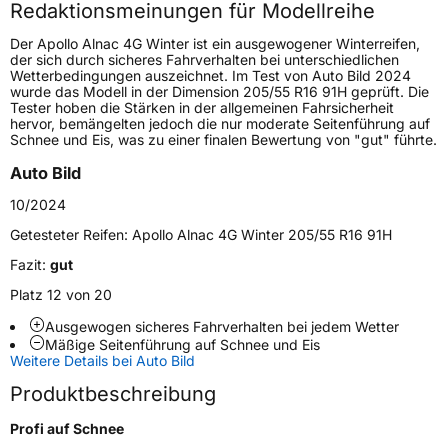
Redaktionsmeinungen für Modellreihe
Höchstgeschwindigkeit
190 km/h
Der Apollo Alnac 4G Winter ist ein ausgewogener Winterreifen,
Lastindex
84
der sich durch sicheres Fahrverhalten bei unterschiedlichen
Wetterbedingungen auszeichnet. Im Test von Auto Bild 2024
wurde das Modell in der Dimension 205/55 R16 91H geprüft. Die
Höchstlast
500 kg
Tester hoben die Stärken in der allgemeinen Fahrsicherheit
hervor, bemängelten jedoch die nur moderate Seitenführung auf
Gewicht (in kg)
7,137 kg
Schnee und Eis, was zu einer finalen Bewertung von "gut" führte.
Auto Bild
Generelle Merkmale
10/2024
Fahrzeugtyp
PKW
Getesteter Reifen:
Apollo Alnac 4G Winter 205/55 R16 91H
Verwendung
Winterreifen
Fazit:
gut
Modellname
Alnac 4G Winter
Platz 12 von 20
Fahrzeugart
PKW & SUV
Ausgewogen sicheres Fahrverhalten bei jedem Wetter
Mäßige Seitenführung auf Schnee und Eis
Weitere Details bei Auto Bild
Weitere Eigenschaften
Produktbeschreibung
Schlauchtyp
TL
Profi auf Schnee