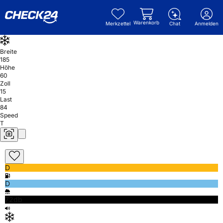
Warenkorb
Merkzettel
Chat
Anmelden
Breite
185
Höhe
60
Zoll
15
Last
84
Speed
T
D
D
72db