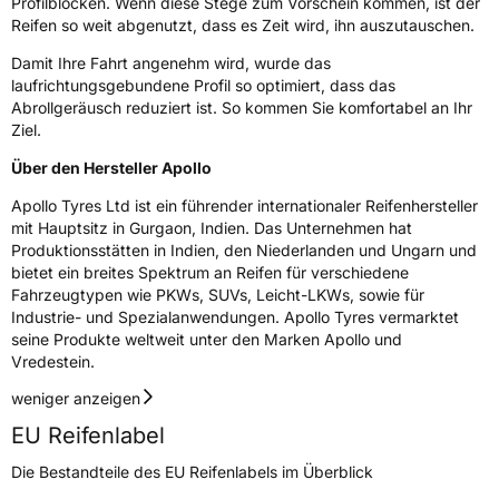
Profilblöcken. Wenn diese Stege zum Vorschein kommen, ist der
Reifen so weit abgenutzt, dass es Zeit wird, ihn auszutauschen.
Herstellerkontakt
Apollo Tyres NL B.V., Ir. E.L.C. Schiffstraat
370 7547 RD Enschede Niederlande,
Damit Ihre Fahrt angenehm wird, wurde das
www.apollotyres.com
laufrichtungsgebundene Profil so optimiert, dass das
Abrollgeräusch reduziert ist. So kommen Sie komfortabel an Ihr
Ziel.
Über den Hersteller Apollo
Apollo Tyres Ltd ist ein führender internationaler Reifenhersteller
mit Hauptsitz in Gurgaon, Indien. Das Unternehmen hat
Produktionsstätten in Indien, den Niederlanden und Ungarn und
bietet ein breites Spektrum an Reifen für verschiedene
Fahrzeugtypen wie PKWs, SUVs, Leicht-LKWs, sowie für
Industrie- und Spezialanwendungen. Apollo Tyres vermarktet
seine Produkte weltweit unter den Marken Apollo und
Vredestein.
weniger anzeigen
EU Reifenlabel
Die Bestandteile des EU Reifenlabels im Überblick