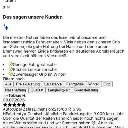
1 Stern
3 %
Das sagen unsere Kunden
Die meisten Nutzer loben das leise, vibrationsarme und
insgesamt ruhige Fahrverhalten. Viele heben den sicheren Grip
auf Schnee, die gute Haftung bei Nässe und den kurzen
Bremsweg hervor. Einige kritisieren ein deutliches Abrollgeräusch
und vereinzelt höheren Verschleiß.
Geringe Fahrgeräusche
Präzise Lenkansprache
Zuverlässiger Grip im Winter
Filtern nach
Alle
Preis-Leistung
Lautstärke
Fahrgefühl
Winter
Grip
Nasshaftung
Qualität
Langlebigkeit
Bremsleistung
TH
Tobias H.
09.07.2026
Auto:
Opel Zafira
Dimension:
215/60 R16 99
H
Fahrtentyp:
Gemischt
Jährliche Fahrleistung:
bis 9.000 km / Jahr
Über die Qualität der Reifen kann ich leider noch nichts sagen,
da es Winterreifen sind und wir Sommer haben 😄. Aber sie
machen einen super Eindruck auch vom Profil her gesehen. Mein