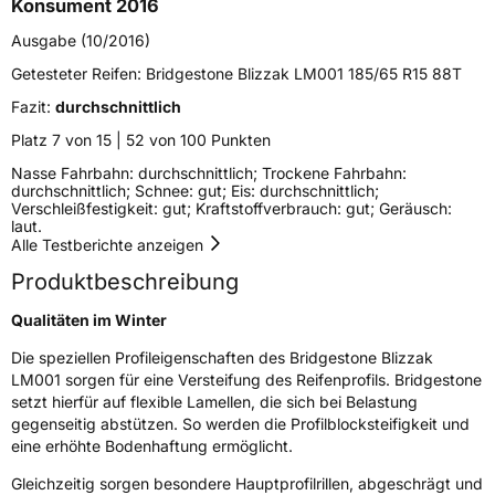
Schlauchtyp
TL
Konsument 2016
Ausgabe (10/2016)
Zustand
Neureifen
Getesteter Reifen:
Bridgestone Blizzak LM001 185/65 R15 88T
Fazit:
durchschnittlich
M+S
Ja
Platz 7 von 15 | 52 von 100 Punkten
Empfohlen für BMW
*
Nasse Fahrbahn: durchschnittlich; Trockene Fahrbahn:
EU Label
durchschnittlich; Schnee: gut; Eis: durchschnittlich;
Verschleißfestigkeit: gut; Kraftstoffverbrauch: gut; Geräusch:
laut.
Effizienz
D
Alle Testberichte anzeigen
Produktbeschreibung
Nasshaftung
B
Qualitäten im Winter
Rollgeräusch (Klasse)
B
Die speziellen Profileigenschaften des Bridgestone Blizzak
LM001 sorgen für eine Versteifung des Reifenprofils. Bridgestone
Rollgeräusch (dB)
72
setzt hierfür auf flexible Lamellen, die sich bei Belastung
Fahrzeugklasse
C1
gegenseitig abstützen. So werden die Profilblocksteifigkeit und
eine erhöhte Bodenhaftung ermöglicht.
3PMSF / Schneeflockensymbol / Alpine-Symbol
Ja
Gleichzeitig sorgen besondere Hauptprofilrillen, abgeschrägt und