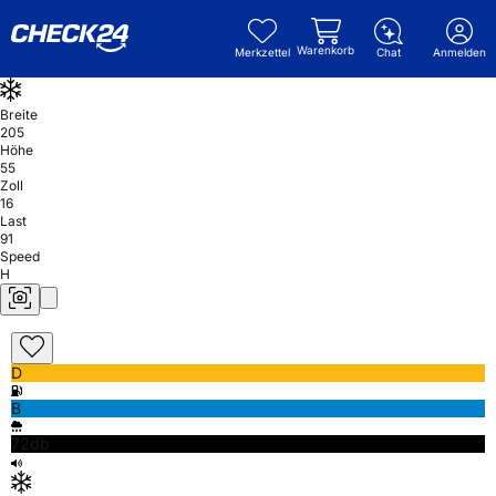
Warenkorb
Merkzettel
Chat
Anmelden
Breite
205
Höhe
55
Zoll
16
Last
91
Speed
H
D
B
72db