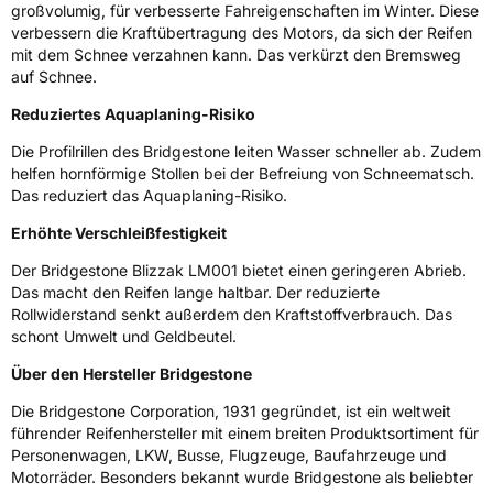
großvolumig, für verbesserte Fahreigenschaften im Winter. Diese
verbessern die Kraftübertragung des Motors, da sich der Reifen
Eisgrip
Nein
mit dem Schnee verzahnen kann. Das verkürzt den Bremsweg
EPREL ID
380954
auf Schnee.
Allgemeine Produktsicherheit (GPSR)
Reduziertes Aquaplaning-Risiko
Die Profilrillen des Bridgestone leiten Wasser schneller ab. Zudem
Herstellerkontakt
BRIDGESTONE EU NV/SA, Via del Fosso del
helfen hornförmige Stollen bei der Befreiung von Schneematsch.
Salceto 13/15 00128 Rome Italien,
market.surveillance@bridgestone.eu
Das reduziert das Aquaplaning-Risiko.
Erhöhte Verschleißfestigkeit
Der Bridgestone Blizzak LM001 bietet einen geringeren Abrieb.
Das macht den Reifen lange haltbar. Der reduzierte
Rollwiderstand senkt außerdem den Kraftstoffverbrauch. Das
schont Umwelt und Geldbeutel.
Über den Hersteller Bridgestone
Die Bridgestone Corporation, 1931 gegründet, ist ein weltweit
führender Reifenhersteller mit einem breiten Produktsortiment für
Personenwagen, LKW, Busse, Flugzeuge, Baufahrzeuge und
Motorräder. Besonders bekannt wurde Bridgestone als beliebter