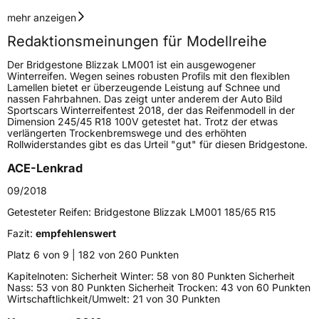
Geschwindigkeitsindex
H
mehr anzeigen
Redaktionsmeinungen für Modellreihe
Höchstgeschwindigkeit
210 km/h
Der Bridgestone Blizzak LM001 ist ein ausgewogener
Lastindex
91
Winterreifen. Wegen seines robusten Profils mit den flexiblen
Lamellen bietet er überzeugende Leistung auf Schnee und
nassen Fahrbahnen. Das zeigt unter anderem der Auto Bild
Höchstlast
615 kg
Sportscars Winterreifentest 2018, der das Reifenmodell in der
Dimension 245/45 R18 100V getestet hat. Trotz der etwas
Gewicht (in kg)
9,57 kg
verlängerten Trockenbremswege und des erhöhten
Rollwiderstandes gibt es das Urteil "gut" für diesen Bridgestone.
Generelle Merkmale
ACE-Lenkrad
Fahrzeugtyp
PKW
09/2018
Verwendung
Winterreifen
Getesteter Reifen:
Bridgestone Blizzak LM001 185/65 R15
Modellname
Blizzak LM001
Fazit:
empfehlenswert
Fahrzeugart
PKW & SUV
Platz 6 von 9 | 182 von 260 Punkten
Kapitelnoten: Sicherheit Winter: 58 von 80 Punkten Sicherheit
Nass: 53 von 80 Punkten Sicherheit Trocken: 43 von 60 Punkten
Weitere Eigenschaften
Wirtschaftlichkeit/Umwelt: 21 von 30 Punkten