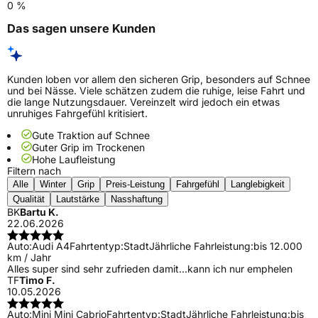
0 %
Das sagen unsere Kunden
Kunden loben vor allem den sicheren Grip, besonders auf Schnee
und bei Nässe. Viele schätzen zudem die ruhige, leise Fahrt und
die lange Nutzungsdauer. Vereinzelt wird jedoch ein etwas
unruhiges Fahrgefühl kritisiert.
Gute Traktion auf Schnee
Guter Grip im Trockenen
Hohe Laufleistung
Filtern nach
Alle
Winter
Grip
Preis-Leistung
Fahrgefühl
Langlebigkeit
Qualität
Lautstärke
Nasshaftung
BK
Bartu K.
22.06.2026
Auto:
Audi A4
Fahrtentyp:
Stadt
Jährliche Fahrleistung:
bis 12.000
km / Jahr
Alles super sind sehr zufrieden damit...kann ich nur emphelen
TF
Timo F.
10.05.2026
Auto:
Mini Mini Cabrio
Fahrtentyp:
Stadt
Jährliche Fahrleistung:
bis