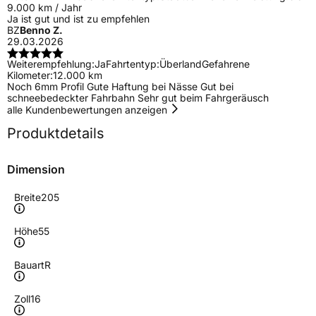
9.000 km / Jahr
Ja ist gut und ist zu empfehlen
BZ
Benno Z.
29.03.2026
Weiterempfehlung:
Ja
Fahrtentyp:
Überland
Gefahrene
Kilometer:
12.000 km
Noch 6mm Profil Gute Haftung bei Nässe Gut bei
schneebedeckter Fahrbahn Sehr gut beim Fahrgeräusch
alle Kundenbewertungen anzeigen
Produktdetails
Dimension
Breite
205
Höhe
55
Bauart
R
Zoll
16