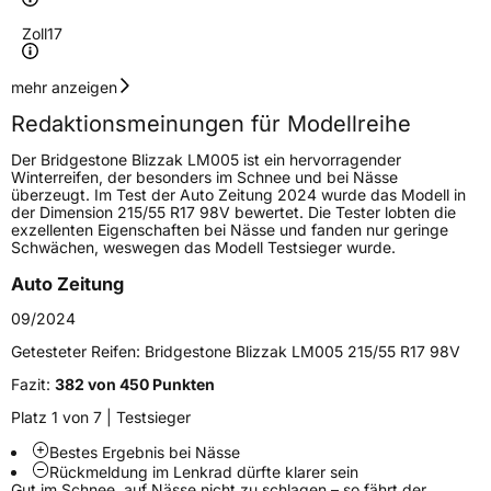
Zoll
17
Geschwindigkeitsindex
V
mehr anzeigen
Redaktionsmeinungen für Modellreihe
Höchstgeschwindigkeit
240 km/h
Der Bridgestone Blizzak LM005 ist ein hervorragender
Lastindex
101
Winterreifen, der besonders im Schnee und bei Nässe
überzeugt. Im Test der Auto Zeitung 2024 wurde das Modell in
der Dimension 215/55 R17 98V bewertet. Die Tester lobten die
Höchstlast
825 kg
exzellenten Eigenschaften bei Nässe und fanden nur geringe
Schwächen, weswegen das Modell Testsieger wurde.
Generelle Merkmale
Auto Zeitung
Fahrzeugtyp
PKW
09/2024
Verwendung
Winterreifen
Getesteter Reifen:
Bridgestone Blizzak LM005 215/55 R17 98V
Modellname
Blizzak LM005
Fazit:
382 von 450 Punkten
Fahrzeugart
PKW & SUV
Platz 1 von 7 | Testsieger
Bestes Ergebnis bei Nässe
Rückmeldung im Lenkrad dürfte klarer sein
Weitere Eigenschaften
Gut im Schnee, auf Nässe nicht zu schlagen – so fährt der