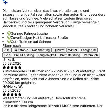
Die meisten Nutzer loben das leise, vibrationsarme und
insgesamt ruhige Fahrverhalten sowie den guten Grip, besonders
auf Nässe und Schnee. Viele schätzen zudem Bremsweg,
Haltbarkeit und teils geringeren Verbrauch. Einige bemängeln
jedoch lautes Abrollen und höheren Verschleiß.
Geringe Fahrgeräusche
Zuverlässiger Halt bei nasser Straße
Gute Traktion auf Schnee
Filtern nach
Alle
Lautstärke
Nasshaftung
Qualität
Winter
Fahrgefühl
Grip
Preis-Leistung
Langlebigkeit
Bremsleistung
Verbrauch
IS
Ilka S.
05.08.2026
Auto:
Mercedes CLK
Dimension:
225/45 R17 94 V
Fahrtentyp:
Stadt
Ich würde diese Reifen nicht wieder kaufen und auch nicht weiter
empfehlen, nach nicht mal 2 Jahren sind die Reifen hin! Keine
20.000 km gefahren.
HW
Heiko W.
05.07.2026
Weiterempfehlung:
Ja
Fahrtentyp:
Gemischt
Gefahrene
Kilometer:
7.000 km
Ich bin mit dem Bridgestone Blizzak LM005 sehr zufrieden. Der