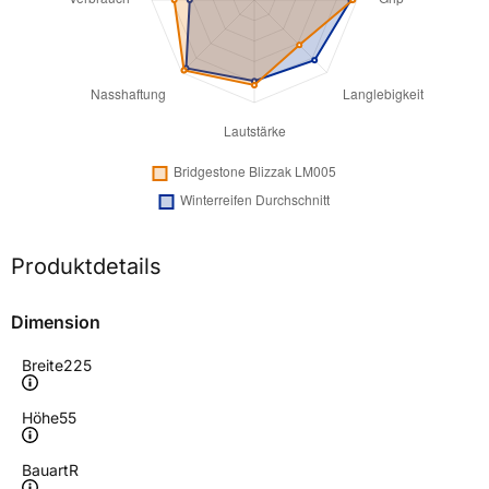
Produktdetails
Dimension
Breite
225
Höhe
55
Bauart
R