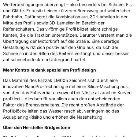
Wetterbedingungen überzeugt – also besonders bei Schnee, Eis
Fahrzeugklasse
C1
und Glätte. Er besitzt einen kürzeren Bremsweg auf winterlicher
Fahrbahn. Dafür sorgt die Kombination aus 2D-Lamellen in der
3PMSF / Schneeflockensymbol / Alpine-Symbol
Ja
Mitte des Profils sowie 3D-Lamellen im Bereich der
Reifenschultern. Das v-förmige Profil bildet leicht schräge
Kanten, die die Traktion unterstützen. Darunter versteht man die
Eisgrip
Nein
Übertragung der Motorkraft auf die Straße. Eine derartige
EPREL ID
381926
Gestaltung wirkt sich positiv auf den Grip aus, da sich der
Schnee so in den Rillen des Reifens verfängt und dieser besser
Allgemeine Produktsicherheit (GPSR)
auf schneebedecktem Untergrund haftet.
Mehr Kontrolle dank speziellem Profildesign
Herstellerkontakt
BRIDGESTONE EU NV/SA, Via del Fosso del
Salceto 13/15 00128 Rome Italien,
Das Material des Blizzak LM005 zeichnet sich durch eine
market.surveillance@bridgestone.eu
innovative NanoPro-Technologie mit einer Silica-Mischung aus,
von dem das Fahrverhalten sowohl bei Nässe als auch in Kurven
profitiert – dies betrifft vor allem auch den entscheidenden
Faktor des Bremsverhaltens. Die recht großen Abstände der
Profilblöcke leiten das Wasser rasch ab, verringern so das
Aquaplaning-Risiko und erhöhen die Nasshaftung.
Über den Hersteller Bridgestone