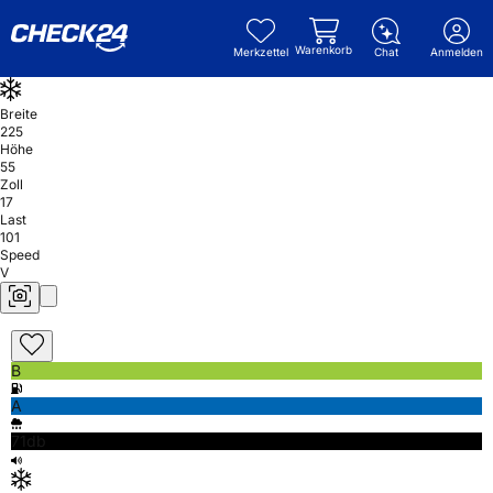
Warenkorb
Merkzettel
Chat
Anmelden
Breite
225
Höhe
55
Zoll
17
Last
101
Speed
V
B
A
71db