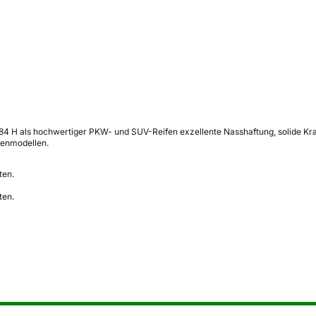
 84 H als hochwertiger PKW- und SUV-Reifen exzellente Nasshaftung, solide Kr
zenmodellen.
ten.
ten.