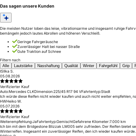
Das sagen unsere Kunden
Die meisten Nutzer loben das leise, vibrationsarme und insgesamt ruhige Fahr
bemängeln jedoch lautes Abrollen und höheren Verschleiß.
Geringe Fahrgeräusche
Zuverlässiger Halt bei nasser Straße
Gute Traktion auf Schnee
Filtern nach
Alle
Lautstärke
Nasshaftung
Qualität
Winter
Fahrgefühl
Grip
IS
Ilka S.
05.08.2026
Verifizierter Kauf
Auto:
Mercedes CLK
Dimension:
225/45 R17 94 V
Fahrtentyp:
Stadt
Ich würde diese Reifen nicht wieder kaufen und auch nicht weiter empfehlen, n
HW
Heiko W.
05.07.2026
Verifizierter Kauf
Weiterempfehlung:
Ja
Fahrtentyp:
Gemischt
Gefahrene Kilometer:
7.000 km
Ich bin mit dem Bridgestone Blizzak LM005 sehr zufrieden. Der Reifen bietet se
Winterreifen. Insgesamt ein zuverlässiger Reifen, den ich wieder kaufen würde.