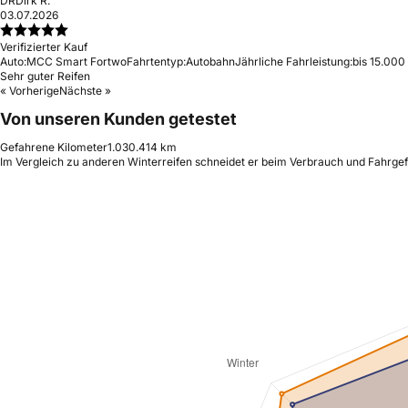
DR
Dirk R.
03.07.2026
Verifizierter Kauf
Auto:
MCC Smart Fortwo
Fahrtentyp:
Autobahn
Jährliche Fahrleistung:
bis 15.000
Sehr guter Reifen
« Vorherige
Nächste »
Von unseren Kunden getestet
Gefahrene Kilometer
1.030.414 km
Im Vergleich zu anderen Winterreifen schneidet er beim Verbrauch und Fahrgefü