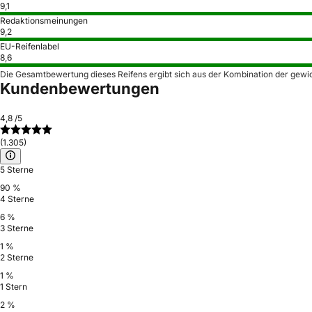
9,1
Redaktionsmeinungen
9,2
EU-Reifenlabel
8,6
Die Gesamtbewertung dieses Reifens ergibt sich aus der Kombination der gewi
Kundenbewertungen
4,8
/5
(1.305)
5 Sterne
90 %
4 Sterne
6 %
3 Sterne
1 %
2 Sterne
1 %
1 Stern
2 %