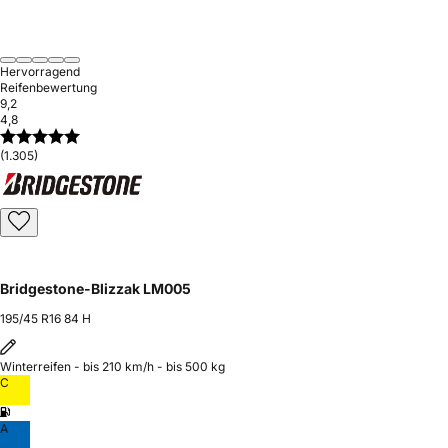
Hervorragend
Reifenbewertung
9,2
4,8
(1.305)
Bridgestone-Blizzak LM005
195/45 R16 84 H
Winterreifen - bis 210 km/h - bis 500 kg
C
A