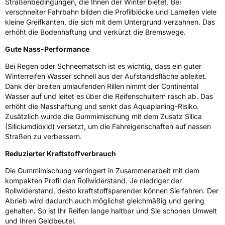
Straßenbedingungen, die Ihnen der Winter bietet. Bei
verschneiter Fahrbahn bilden die Profilblöcke und Lamellen viele
3PMSF / Schneeflockensymbol / Alpine-Symbol
Ja
kleine Greifkanten, die sich mit dem Untergrund verzahnen. Das
erhöht die Bodenhaftung und verkürzt die Bremswege.
Eisgrip
Nein
Gute Nass-Performance
EPREL ID
479575
Bei Regen oder Schneematsch ist es wichtig, dass ein guter
Allgemeine Produktsicherheit (GPSR)
Winterreifen Wasser schnell aus der Aufstandsfläche ableitet.
Dank der breiten umlaufenden Rillen nimmt der Continental
Wasser auf und leitet es über die Reifenschultern rasch ab. Das
Herstellerkontakt
Continental Reifen Deutschland GmbH
Continental-Plaza 1 30173 Hannover
erhöht die Nasshaftung und senkt das Aquaplaning-Risiko.
Deutschland,
Zusätzlich wurde die Gummimischung mit dem Zusatz Silica
customerservice_tires@conti.de
(Siliciumdioxid) versetzt, um die Fahreigenschaften auf nassen
Straßen zu verbessern.
Reduzierter Kraftstoffverbrauch
Die Gummimischung verringert in Zusammenarbeit mit dem
kompakten Profil den Rollwiderstand. Je niedriger der
Rollwiderstand, desto kraftstoffsparender können Sie fahren. Der
Abrieb wird dadurch auch möglichst gleichmäßig und gering
gehalten. So ist Ihr Reifen lange haltbar und Sie schonen Umwelt
und Ihren Geldbeutel.