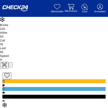
Warenkorb
Merkzettel
Chat
Anmelden
Breite
225
Höhe
50
Zoll
16
Last
92
Speed
H
D
C
72db