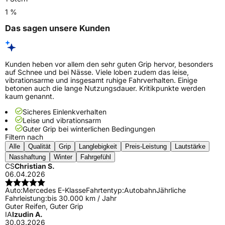
1 %
Das sagen unsere Kunden
Kunden heben vor allem den sehr guten Grip hervor, besonders
auf Schnee und bei Nässe. Viele loben zudem das leise,
vibrationsarme und insgesamt ruhige Fahrverhalten. Einige
betonen auch die lange Nutzungsdauer. Kritikpunkte werden
kaum genannt.
Sicheres Einlenkverhalten
Leise und vibrationsarm
Guter Grip bei winterlichen Bedingungen
Filtern nach
Alle
Qualität
Grip
Langlebigkeit
Preis-Leistung
Lautstärke
Nasshaftung
Winter
Fahrgefühl
CS
Christian S.
06.04.2026
Auto:
Mercedes E-Klasse
Fahrtentyp:
Autobahn
Jährliche
Fahrleistung:
bis 30.000 km / Jahr
Guter Reifen, Guter Grip
IA
Izudin A.
30.03.2026