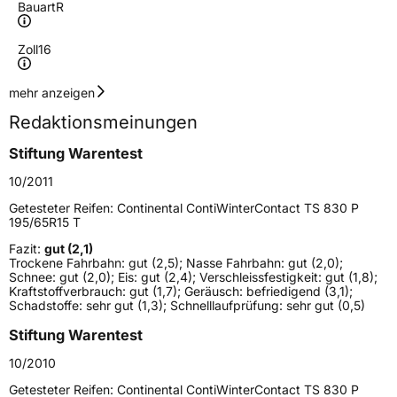
Bauart
R
Zoll
16
Geschwindigkeitsindex
H
mehr anzeigen
Redaktionsmeinungen
Höchstgeschwindigkeit
210 km/h
Stiftung Warentest
Lastindex
92
10/2011
Höchstlast
630 kg
Getesteter Reifen:
Continental ContiWinterContact TS 830 P
195/65R15 T
Gewicht (in kg)
10,2 kg
Fazit:
gut (2,1)
Tro­ckene Fahr­bahn: gut (2,5); Nasse Fahr­bahn: gut (2,0);
Generelle Merkmale
Schnee: gut (2,0); Eis: gut (2,4); Verschleiss­festig­keit: gut (1,8);
Kraft­stoff­ver­brauch: gut (1,7); Geräusch: befriedigend (3,1);
Fahrzeugtyp
PKW
Schad­stoffe: sehr gut (1,3); Schnell­lauf­prüfung: sehr gut (0,5)
Verwendung
Winterreifen
Stiftung Warentest
Modellname
ContiWinterContact TS 830 P
10/2010
Fahrzeugart
PKW & SUV
Getesteter Reifen:
Continental ContiWinterContact TS 830 P