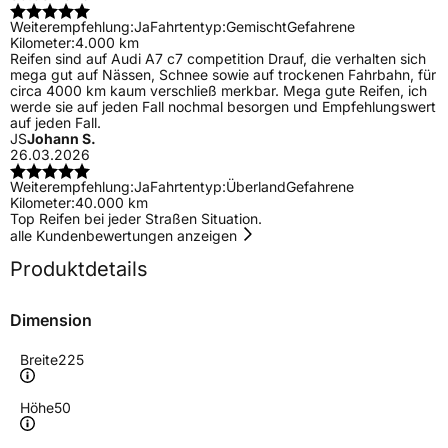
Weiterempfehlung:
Ja
Fahrtentyp:
Gemischt
Gefahrene
Kilometer:
4.000 km
Reifen sind auf Audi A7 c7 competition Drauf, die verhalten sich
mega gut auf Nässen, Schnee sowie auf trockenen Fahrbahn, für
circa 4000 km kaum verschließ merkbar. Mega gute Reifen, ich
werde sie auf jeden Fall nochmal besorgen und Empfehlungswert
auf jeden Fall.
JS
Johann S.
26.03.2026
Weiterempfehlung:
Ja
Fahrtentyp:
Überland
Gefahrene
Kilometer:
40.000 km
Top Reifen bei jeder Straßen Situation.
alle Kundenbewertungen anzeigen
Produktdetails
Dimension
Breite
225
Höhe
50