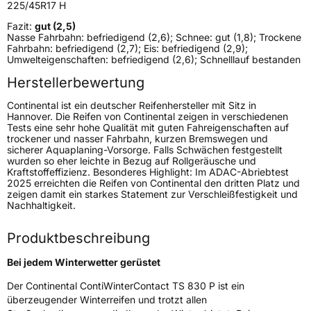
225/45R17 H
Fazit:
gut (2,5)
Weitere Eigenschaften
Nasse Fahrbahn: befriedigend (2,6); Schnee: gut (1,8); Trockene
Fahrbahn: befriedigend (2,7); Eis: befriedigend (2,9);
Schlauchtyp
TL
Umwelteigenschaften: befriedigend (2,6); Schnelllauf bestanden
Herstellerbewertung
Zustand
Neureifen
Continental ist ein deutscher Reifenhersteller mit Sitz in
Hannover. Die Reifen von Continental zeigen in verschiedenen
M+S
Ja
Tests eine sehr hohe Qualität mit guten Fahreigenschaften auf
trockener und nasser Fahrbahn, kurzen Bremswegen und
sicherer Aquaplaning-Vorsorge. Falls Schwächen festgestellt
EU Label
wurden so eher leichte in Bezug auf Rollgeräusche und
Kraftstoffeffizienz. Besonderes Highlight: Im ADAC-Abriebtest
Effizienz
D
2025 erreichten die Reifen von Continental den dritten Platz und
zeigen damit ein starkes Statement zur Verschleißfestigkeit und
Nachhaltigkeit.
Nasshaftung
C
Produktbeschreibung
Rollgeräusch (Klasse)
B
Bei jedem Winterwetter gerüstet
Rollgeräusch (dB)
72
Der Continental ContiWinterContact TS 830 P ist ein
überzeugender Winterreifen und trotzt allen
Fahrzeugklasse
C1