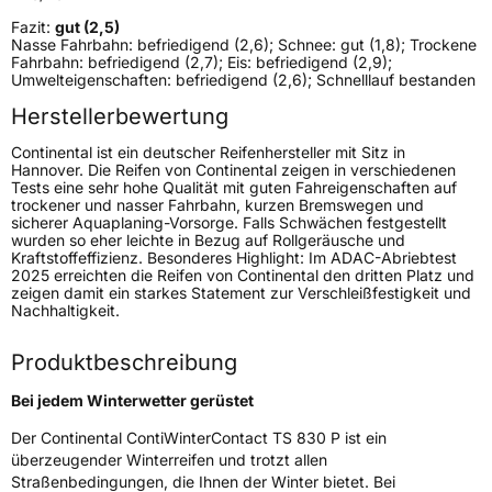
Fazit:
gut (2,5)
Weitere Eigenschaften
Nasse Fahrbahn: befriedigend (2,6); Schnee: gut (1,8); Trockene
Fahrbahn: befriedigend (2,7); Eis: befriedigend (2,9);
Schlauchtyp
TL
Umwelteigenschaften: befriedigend (2,6); Schnelllauf bestanden
Herstellerbewertung
Zustand
Neureifen
Continental ist ein deutscher Reifenhersteller mit Sitz in
Hannover. Die Reifen von Continental zeigen in verschiedenen
M+S
Ja
Tests eine sehr hohe Qualität mit guten Fahreigenschaften auf
trockener und nasser Fahrbahn, kurzen Bremswegen und
Verstärkt
XL
sicherer Aquaplaning-Vorsorge. Falls Schwächen festgestellt
wurden so eher leichte in Bezug auf Rollgeräusche und
Kraftstoffeffizienz. Besonderes Highlight: Im ADAC-Abriebtest
Felgenschutz
FR
2025 erreichten die Reifen von Continental den dritten Platz und
zeigen damit ein starkes Statement zur Verschleißfestigkeit und
Nachhaltigkeit.
Empfohlen für Audi
AO
Produktbeschreibung
EU Label
Bei jedem Winterwetter gerüstet
Effizienz
D
Der Continental ContiWinterContact TS 830 P ist ein
überzeugender Winterreifen und trotzt allen
Nasshaftung
C
Straßenbedingungen, die Ihnen der Winter bietet. Bei