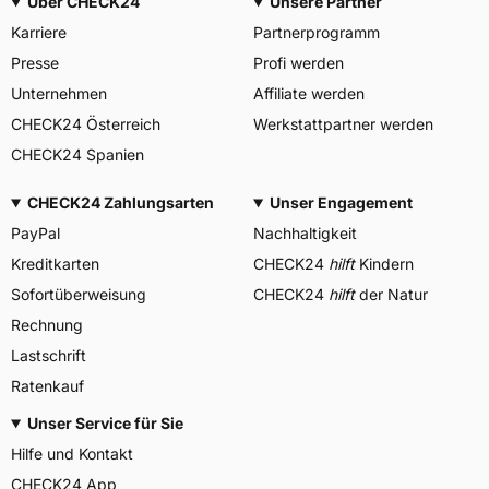
Über CHECK24
Unsere Partner
Karriere
Partnerprogramm
Presse
Profi werden
Unternehmen
Affiliate werden
CHECK24 Österreich
Werkstattpartner werden
CHECK24 Spanien
CHECK24 Zahlungsarten
Unser Engagement
PayPal
Nachhaltigkeit
Kreditkarten
CHECK24
hilft
Kindern
Sofortüberweisung
CHECK24
hilft
der Natur
Rechnung
Lastschrift
Ratenkauf
Unser Service für Sie
Hilfe und Kontakt
CHECK24 App