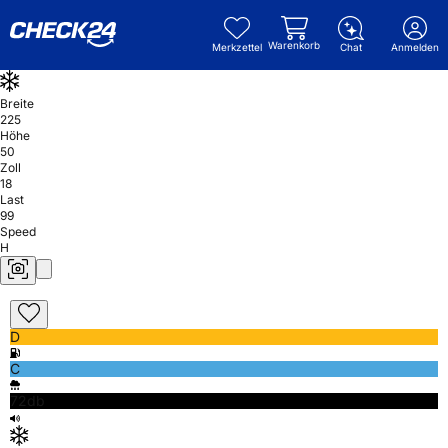
Warenkorb
Merkzettel
Chat
Anmelden
Breite
225
Höhe
50
Zoll
18
Last
99
Speed
H
D
C
72db