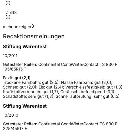
Zoll
18
Geschwindigkeitsindex
H
mehr anzeigen
Redaktionsmeinungen
Höchstgeschwindigkeit
210 km/h
Stiftung Warentest
Lastindex
99
10/2011
Höchstlast
775 kg
Getesteter Reifen:
Continental ContiWinterContact TS 830 P
195/65R15 T
Gewicht (in kg)
11,17 kg
Fazit:
gut (2,1)
Tro­ckene Fahr­bahn: gut (2,5); Nasse Fahr­bahn: gut (2,0);
Generelle Merkmale
Schnee: gut (2,0); Eis: gut (2,4); Verschleiss­festig­keit: gut (1,8);
Kraft­stoff­ver­brauch: gut (1,7); Geräusch: befriedigend (3,1);
Fahrzeugtyp
PKW
Schad­stoffe: sehr gut (1,3); Schnell­lauf­prüfung: sehr gut (0,5)
Verwendung
Winterreifen
Stiftung Warentest
Modellname
ContiWinterContact TS 830 P
10/2010
Fahrzeugart
PKW & SUV
Getesteter Reifen:
Continental ContiWinterContact TS 830 P
225/45R17 H