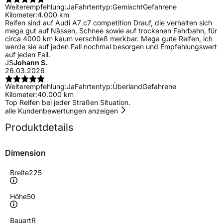
Weiterempfehlung:
Ja
Fahrtentyp:
Gemischt
Gefahrene
Kilometer:
4.000 km
Reifen sind auf Audi A7 c7 competition Drauf, die verhalten sich
mega gut auf Nässen, Schnee sowie auf trockenen Fahrbahn, für
circa 4000 km kaum verschließ merkbar. Mega gute Reifen, ich
werde sie auf jeden Fall nochmal besorgen und Empfehlungswert
auf jeden Fall.
JS
Johann S.
26.03.2026
Weiterempfehlung:
Ja
Fahrtentyp:
Überland
Gefahrene
Kilometer:
40.000 km
Top Reifen bei jeder Straßen Situation.
alle Kundenbewertungen anzeigen
Produktdetails
Dimension
Breite
225
Höhe
50
Bauart
R