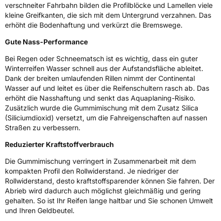
verschneiter Fahrbahn bilden die Profilblöcke und Lamellen viele
Rollgeräusch (Klasse)
B
kleine Greifkanten, die sich mit dem Untergrund verzahnen. Das
erhöht die Bodenhaftung und verkürzt die Bremswege.
Rollgeräusch (dB)
72
Gute Nass-Performance
Fahrzeugklasse
C1
Bei Regen oder Schneematsch ist es wichtig, dass ein guter
Winterreifen Wasser schnell aus der Aufstandsfläche ableitet.
3PMSF / Schneeflockensymbol / Alpine-Symbol
Ja
Dank der breiten umlaufenden Rillen nimmt der Continental
Wasser auf und leitet es über die Reifenschultern rasch ab. Das
Eisgrip
Nein
erhöht die Nasshaftung und senkt das Aquaplaning-Risiko.
Zusätzlich wurde die Gummimischung mit dem Zusatz Silica
EPREL ID
482845
(Siliciumdioxid) versetzt, um die Fahreigenschaften auf nassen
Straßen zu verbessern.
Allgemeine Produktsicherheit (GPSR)
Reduzierter Kraftstoffverbrauch
Herstellerkontakt
Continental Reifen Deutschland GmbH
Continental-Plaza 1 30173 Hannover
Die Gummimischung verringert in Zusammenarbeit mit dem
Deutschland,
kompakten Profil den Rollwiderstand. Je niedriger der
customerservice_tires@conti.de
Rollwiderstand, desto kraftstoffsparender können Sie fahren. Der
Abrieb wird dadurch auch möglichst gleichmäßig und gering
gehalten. So ist Ihr Reifen lange haltbar und Sie schonen Umwelt
und Ihren Geldbeutel.