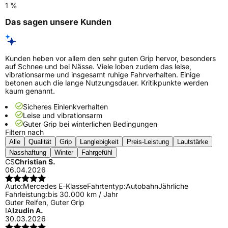
1 %
Das sagen unsere Kunden
Kunden heben vor allem den sehr guten Grip hervor, besonders
auf Schnee und bei Nässe. Viele loben zudem das leise,
vibrationsarme und insgesamt ruhige Fahrverhalten. Einige
betonen auch die lange Nutzungsdauer. Kritikpunkte werden
kaum genannt.
Sicheres Einlenkverhalten
Leise und vibrationsarm
Guter Grip bei winterlichen Bedingungen
Filtern nach
Alle
Qualität
Grip
Langlebigkeit
Preis-Leistung
Lautstärke
Nasshaftung
Winter
Fahrgefühl
CS
Christian S.
06.04.2026
Auto:
Mercedes E-Klasse
Fahrtentyp:
Autobahn
Jährliche
Fahrleistung:
bis 30.000 km / Jahr
Guter Reifen, Guter Grip
IA
Izudin A.
30.03.2026