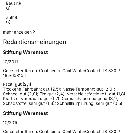
Bauart
R
Zoll
16
Geschwindigkeitsindex
H
mehr anzeigen
Redaktionsmeinungen
Höchstgeschwindigkeit
210 km/h
Stiftung Warentest
Lastindex
96
10/2011
Höchstlast
710 kg
Getesteter Reifen:
Continental ContiWinterContact TS 830 P
195/65R15 T
Gewicht (in kg)
11,74 kg
Fazit:
gut (2,1)
Tro­ckene Fahr­bahn: gut (2,5); Nasse Fahr­bahn: gut (2,0);
Generelle Merkmale
Schnee: gut (2,0); Eis: gut (2,4); Verschleiss­festig­keit: gut (1,8);
Kraft­stoff­ver­brauch: gut (1,7); Geräusch: befriedigend (3,1);
Fahrzeugtyp
PKW
Schad­stoffe: sehr gut (1,3); Schnell­lauf­prüfung: sehr gut (0,5)
Verwendung
Winterreifen
Stiftung Warentest
Modellname
ContiWinterContact TS 830 P
10/2010
Fahrzeugart
PKW & SUV
Getesteter Reifen:
Continental ContiWinterContact TS 830 P