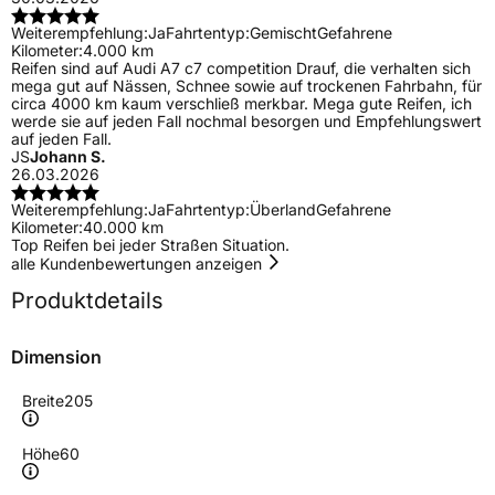
Weiterempfehlung:
Ja
Fahrtentyp:
Gemischt
Gefahrene
Kilometer:
4.000 km
Reifen sind auf Audi A7 c7 competition Drauf, die verhalten sich
mega gut auf Nässen, Schnee sowie auf trockenen Fahrbahn, für
circa 4000 km kaum verschließ merkbar. Mega gute Reifen, ich
werde sie auf jeden Fall nochmal besorgen und Empfehlungswert
auf jeden Fall.
JS
Johann S.
26.03.2026
Weiterempfehlung:
Ja
Fahrtentyp:
Überland
Gefahrene
Kilometer:
40.000 km
Top Reifen bei jeder Straßen Situation.
alle Kundenbewertungen anzeigen
Produktdetails
Dimension
Breite
205
Höhe
60