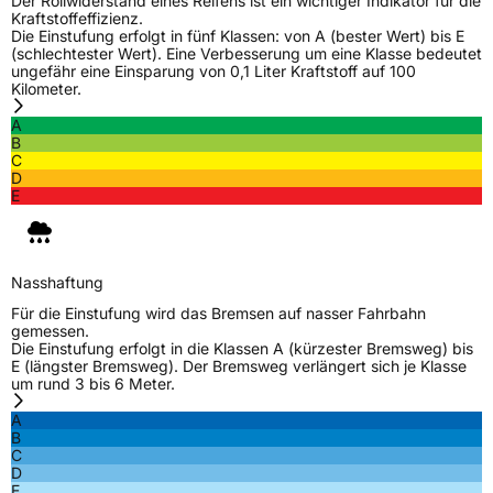
Der Rollwiderstand eines Reifens ist ein wichtiger Indikator für die
Kraftstoffeffizienz.
Die Einstufung erfolgt in fünf Klassen: von A (bester Wert) bis E
(schlechtester Wert). Eine Verbesserung um eine Klasse bedeutet
ungefähr eine Einsparung von 0,1 Liter Kraftstoff auf 100
Kilometer.
A
B
C
D
E
Nasshaftung
Für die Einstufung wird das Bremsen auf nasser Fahrbahn
gemessen.
Die Einstufung erfolgt in die Klassen A (kürzester Bremsweg) bis
E (längster Bremsweg). Der Bremsweg verlängert sich je Klasse
um rund 3 bis 6 Meter.
A
B
C
D
E