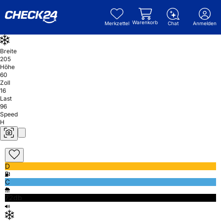
Warenkorb
Merkzettel
Chat
Anmelden
Breite
205
Höhe
60
Zoll
16
Last
96
Speed
H
D
C
72db