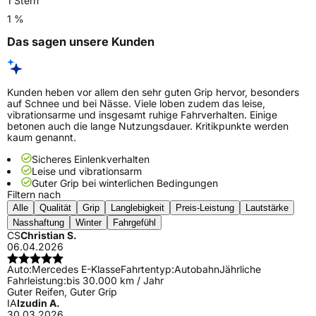
1 Stern
1 %
Das sagen unsere Kunden
Kunden heben vor allem den sehr guten Grip hervor, besonders
auf Schnee und bei Nässe. Viele loben zudem das leise,
vibrationsarme und insgesamt ruhige Fahrverhalten. Einige
betonen auch die lange Nutzungsdauer. Kritikpunkte werden
kaum genannt.
Sicheres Einlenkverhalten
Leise und vibrationsarm
Guter Grip bei winterlichen Bedingungen
Filtern nach
Alle
Qualität
Grip
Langlebigkeit
Preis-Leistung
Lautstärke
Nasshaftung
Winter
Fahrgefühl
CS
Christian S.
06.04.2026
Auto:
Mercedes E-Klasse
Fahrtentyp:
Autobahn
Jährliche
Fahrleistung:
bis 30.000 km / Jahr
Guter Reifen, Guter Grip
IA
Izudin A.
30.03.2026