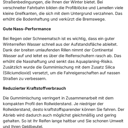
Rollgeräusch (Klasse)
B
Straßenbedingungen, die Ihnen der Winter bietet. Bei
verschneiter Fahrbahn bilden die Profilblöcke und Lamellen viele
kleine Greifkanten, die sich mit dem Untergrund verzahnen. Das
Rollgeräusch (dB)
72
erhöht die Bodenhaftung und verkürzt die Bremswege.
Fahrzeugklasse
C1
Gute Nass-Performance
3PMSF / Schneeflockensymbol / Alpine-Symbol
Ja
Bei Regen oder Schneematsch ist es wichtig, dass ein guter
Winterreifen Wasser schnell aus der Aufstandsfläche ableitet.
Dank der breiten umlaufenden Rillen nimmt der Continental
Eisgrip
Nein
Wasser auf und leitet es über die Reifenschultern rasch ab. Das
EPREL ID
479208
erhöht die Nasshaftung und senkt das Aquaplaning-Risiko.
Zusätzlich wurde die Gummimischung mit dem Zusatz Silica
Allgemeine Produktsicherheit (GPSR)
(Siliciumdioxid) versetzt, um die Fahreigenschaften auf nassen
Straßen zu verbessern.
Herstellerkontakt
Continental Reifen Deutschland GmbH
Continental-Plaza 1 30173 Hannover
Reduzierter Kraftstoffverbrauch
Deutschland,
customerservice_tires@conti.de
Die Gummimischung verringert in Zusammenarbeit mit dem
kompakten Profil den Rollwiderstand. Je niedriger der
Rollwiderstand, desto kraftstoffsparender können Sie fahren. Der
Abrieb wird dadurch auch möglichst gleichmäßig und gering
gehalten. So ist Ihr Reifen lange haltbar und Sie schonen Umwelt
und Ihren Geldbeutel.