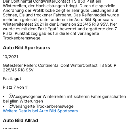
Der Continental ContiWinterContact TS 850 P ist ein
Lastindex
99
Winterreifen, der Hochleistungen bringt. Durch die spezielle
Anordnung der Profilblöcke zeigt er sehr gute Leistungen auf
Schnee, Eis und trockener Fahrbahn. Das Reifenmodell wurde
Höchstlast
775 kg
mehrfach getestet; unter anderem im Auto Bild Sportscars
Winterreifentest 2021 in der Dimension 225/45 R18 95V, hier
Gewicht (in kg)
13,92 kg
wurde es mit dem Fazit "gut" bewertet und ergatterte den 7.
Platz. Punktabzug gab es für die leicht verlängerte
Trockenbremswege.
Generelle Merkmale
Auto Bild Sportscars
Fahrzeugtyp
PKW
10/2021
Verwendung
Winterreifen
Getesteter Reifen:
Continental ContiWinterContact TS 850 P
Modellname
ContiWinterContact TS 850 P
225/45 R18 95V
Fahrzeugart
PKW & SUV
Fazit:
gut
Platz 7 von 11
Weitere Eigenschaften
Ausgewogener Winterreifen mit sicheren Fahreigenschaften
bei allen Witterungen
Schlauchtyp
TL
Verlängerte Trockenbremswege
Weitere Details bei Auto Bild Sportscars
Zustand
Neureifen
Auto Bild Allrad