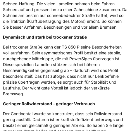
Eisgrip
Nein
Schnee-Haftung. Die vielen Lamellen nehmen beim Fahren
Schnee auf und pressen ihn zu einer Zahnschiene zusammen. Da
EPREL ID
479741
Schnee am besten auf schneebedeckter Straße haftet, wird so
die Traktion (Kraftübertragung des Motors) erhöht. So können
Allgemeine Produktsicherheit (GPSR)
Sie besser Anfahren, Beschleunigen und vor allem Bremsen.
Herstellerkontakt
Continental Reifen Deutschland GmbH
Dynamisch und stark bei trockener Straße
Continental-Plaza 1 30173 Hannover
Deutschland,
Bei trockener Straße kann der TS 850 P seine Besonderheiten
customerservice_tires@conti.de
voll ausfahren. Sein asymmetrisches Profil besitzt eine stabile,
durchgehende Mittelrippe, die mit PowerSipes überzogen ist.
Diese speziellen Lamellen stützen sich bei höheren
Geschwindigkeiten gegenseitig ab – dadurch wird das Profil
besonders steif. Das hat zufolge, dass nicht nur Lenkbefehle
präzise übertragen werden, es sorgt auch für Stabilität und
Laufruhe. Der wichtigste Vorteil ist jedoch der verkürzte
Bremsweg.
Geringer Rollwiderstand – geringer Verbrauch
Der Continental wurde so konstruiert, dass sein Rollwiderstand
gering ausfällt. Dadurch ist er kraftstoffeffizient unterwegs und
besitzt einen gleichmäßig geringen Abrieb. So haben Sie lange