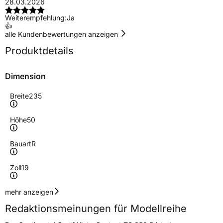
28.03.2026
Weiterempfehlung:
Ja
👍
alle Kundenbewertungen anzeigen
Produktdetails
Dimension
Breite
235
Höhe
50
Bauart
R
Zoll
19
Geschwindigkeitsindex
V
mehr anzeigen
Redaktionsmeinungen für Modellreihe
Höchstgeschwindigkeit
240 km/h