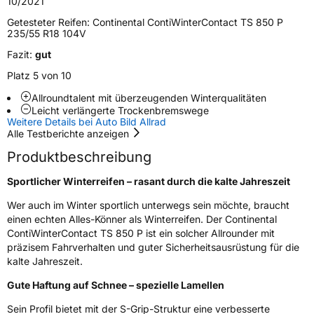
10/2021
M+S
Ja
Getesteter Reifen:
Continental ContiWinterContact TS 850 P
Felgenschutz
FR
235/55 R18 104V
Fazit:
gut
Runflat
SSR
Platz 5 von 10
Allroundtalent mit überzeugenden Winterqualitäten
EU Label
Leicht verlängerte Trockenbremswege
Weitere Details bei Auto Bild Allrad
Effizienz
D
Alle Testberichte anzeigen
Produktbeschreibung
Nasshaftung
B
Sportlicher Winterreifen – rasant durch die kalte Jahreszeit
Rollgeräusch (Klasse)
B
Wer auch im Winter sportlich unterwegs sein möchte, braucht
einen echten Alles-Könner als Winterreifen. Der Continental
Rollgeräusch (dB)
72
ContiWinterContact TS 850 P ist ein solcher Allrounder mit
präzisem Fahrverhalten und guter Sicherheitsausrüstung für die
Fahrzeugklasse
C1
kalte Jahreszeit.
Gute Haftung auf Schnee – spezielle Lamellen
3PMSF / Schneeflockensymbol / Alpine-Symbol
Ja
Sein Profil bietet mit der S-Grip-Struktur eine verbesserte