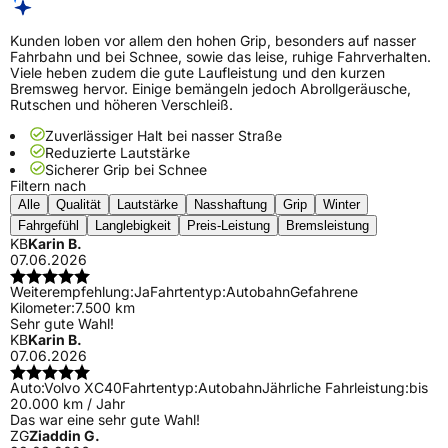
Kunden loben vor allem den hohen Grip, besonders auf nasser
Fahrbahn und bei Schnee, sowie das leise, ruhige Fahrverhalten.
Viele heben zudem die gute Laufleistung und den kurzen
Bremsweg hervor. Einige bemängeln jedoch Abrollgeräusche,
Rutschen und höheren Verschleiß.
Zuverlässiger Halt bei nasser Straße
Reduzierte Lautstärke
Sicherer Grip bei Schnee
Filtern nach
Alle
Qualität
Lautstärke
Nasshaftung
Grip
Winter
Fahrgefühl
Langlebigkeit
Preis-Leistung
Bremsleistung
KB
Karin B.
07.06.2026
Weiterempfehlung:
Ja
Fahrtentyp:
Autobahn
Gefahrene
Kilometer:
7.500 km
Sehr gute Wahl!
KB
Karin B.
07.06.2026
Auto:
Volvo XC40
Fahrtentyp:
Autobahn
Jährliche Fahrleistung:
bis
20.000 km / Jahr
Das war eine sehr gute Wahl!
ZG
Ziaddin G.