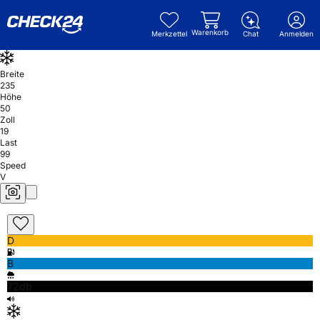
Warenkorb
Merkzettel
Chat
Anmelden
Breite
235
Höhe
50
Zoll
19
Last
99
Speed
V
D
B
72db