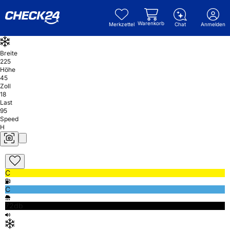
Warenkorb
Merkzettel
Chat
Anmelden
Breite
225
Höhe
45
Zoll
18
Last
95
Speed
H
C
C
72db