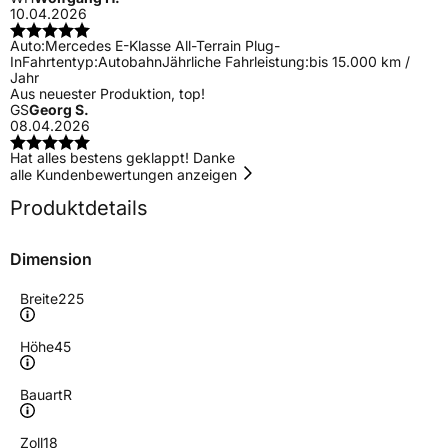
10.04.2026
Auto:
Mercedes E-Klasse All-Terrain Plug-
In
Fahrtentyp:
Autobahn
Jährliche Fahrleistung:
bis 15.000 km /
Jahr
Aus neuester Produktion, top!
GS
Georg S.
08.04.2026
Hat alles bestens geklappt! Danke
alle Kundenbewertungen anzeigen
Produktdetails
Dimension
Breite
225
Höhe
45
Bauart
R
Zoll
18