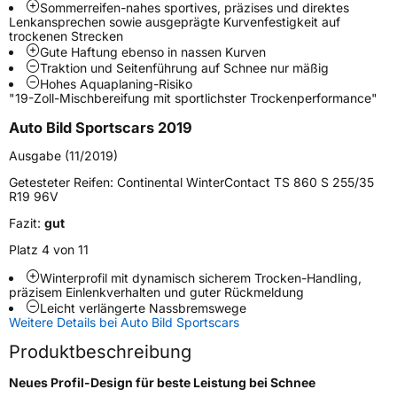
Sommerreifen-nahes sportives, präzises und direktes
Schlauchtyp
TL
Lenkansprechen sowie ausgeprägte Kurvenfestigkeit auf
trockenen Strecken
Gute Haftung ebenso in nassen Kurven
Zustand
Neureifen
Traktion und Seitenführung auf Schnee nur mäßig
Hohes Aquaplaning-Risiko
"19-Zoll-Mischbereifung mit sportlichster Trockenperformance"
M+S
Ja
Auto Bild Sportscars 2019
Verstärkt
XL
Ausgabe (11/2019)
Runflat
SSR
Getesteter Reifen:
Continental WinterContact TS 860 S 255/35
R19 96V
Elektro
Ja
Fazit:
gut
Platz 4 von 11
Empfohlen für BMW
*
Winterprofil mit dynamisch sicherem Trocken-Handling,
präzisem Einlenkverhalten und guter Rückmeldung
EU Label
Leicht verlängerte Nassbremswege
Weitere Details bei Auto Bild Sportscars
Effizienz
C
Produktbeschreibung
Nasshaftung
C
Neues Profil-Design für beste Leistung bei Schnee