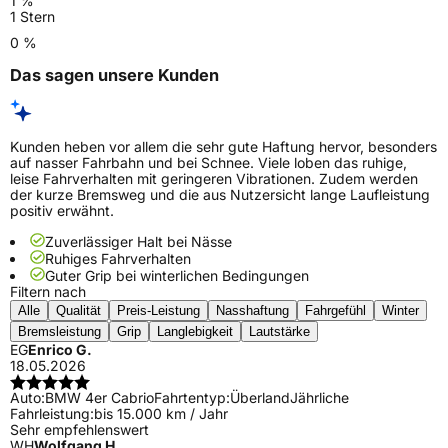
1 %
1 Stern
0 %
Das sagen unsere Kunden
Kunden heben vor allem die sehr gute Haftung hervor, besonders
auf nasser Fahrbahn und bei Schnee. Viele loben das ruhige,
leise Fahrverhalten mit geringeren Vibrationen. Zudem werden
der kurze Bremsweg und die aus Nutzersicht lange Laufleistung
positiv erwähnt.
Zuverlässiger Halt bei Nässe
Ruhiges Fahrverhalten
Guter Grip bei winterlichen Bedingungen
Filtern nach
Alle
Qualität
Preis-Leistung
Nasshaftung
Fahrgefühl
Winter
Bremsleistung
Grip
Langlebigkeit
Lautstärke
EG
Enrico G.
18.05.2026
Auto:
BMW 4er Cabrio
Fahrtentyp:
Überland
Jährliche
Fahrleistung:
bis 15.000 km / Jahr
Sehr empfehlenswert
WH
Wolfgang H.