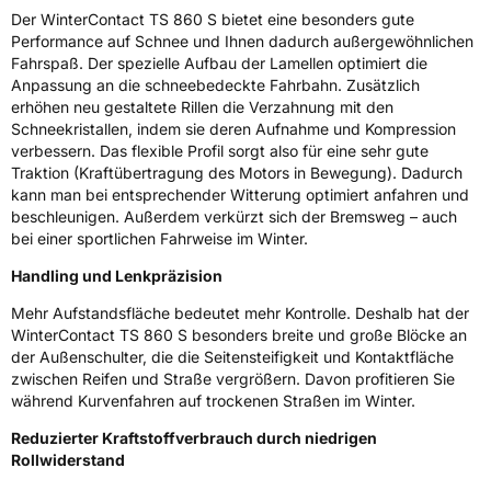
Der WinterContact TS 860 S bietet eine besonders gute
Rollgeräusch (Klasse)
B
Performance auf Schnee und Ihnen dadurch außergewöhnlichen
Fahrspaß. Der spezielle Aufbau der Lamellen optimiert die
Rollgeräusch (dB)
72
Anpassung an die schneebedeckte Fahrbahn. Zusätzlich
erhöhen neu gestaltete Rillen die Verzahnung mit den
Fahrzeugklasse
C1
Schneekristallen, indem sie deren Aufnahme und Kompression
verbessern. Das flexible Profil sorgt also für eine sehr gute
3PMSF / Schneeflockensymbol / Alpine-Symbol
Ja
Traktion (Kraftübertragung des Motors in Bewegung). Dadurch
kann man bei entsprechender Witterung optimiert anfahren und
Eisgrip
Nein
beschleunigen. Außerdem verkürzt sich der Bremsweg – auch
bei einer sportlichen Fahrweise im Winter.
EPREL ID
479557
Handling und Lenkpräzision
Allgemeine Produktsicherheit (GPSR)
Mehr Aufstandsfläche bedeutet mehr Kontrolle. Deshalb hat der
Herstellerkontakt
Continental Reifen Deutschland GmbH
WinterContact TS 860 S besonders breite und große Blöcke an
Continental-Plaza 1 30173 Hannover
der Außenschulter, die die Seitensteifigkeit und Kontaktfläche
Deutschland,
zwischen Reifen und Straße vergrößern. Davon profitieren Sie
customerservice_tires@conti.de
während Kurvenfahren auf trockenen Straßen im Winter.
Reduzierter Kraftstoffverbrauch durch niedrigen
Rollwiderstand