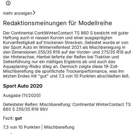
Geschwindigkeitsindex
H
mehr anzeigen
Redaktionsmeinungen für Modellreihe
Höchstgeschwindigkeit
210 km/h
Der Continental ContiWinterContact TS 860 S besticht mit guter
Lastindex
95
Haftung auch in nassen Kurven und einer ausgeprägten
Kurvenfestigkeit auf trockenen Strecken. Getestet wurde er von
der Sport Auto im Winterreifentest 2021 als Mischbereigung in
Höchstlast
690 kg
den Dimensionen 255/35 R19 auf der Vorder- und 275/35 R19 auf
der Hinterachse. Hierbei lieferte der Reifen bei Traktion und
Gewicht (in kg)
10,04 kg
Seitenführung nur ein mäßiges Ergebnis ab und auch das
Aquaplaning-Risiko stieg an. Dennoch zeigte diese 19-Zoll-
Mischbereifung die sportlichste Trockenperformance, was ihn
Generelle Merkmale
letzten Endes mit "gut" und 7,3 von 10 Punkten abschließen ließ.
Fahrzeugtyp
PKW
Sport Auto 2020
Verwendung
Winterreifen
Ausgabe (11/2020)
Modellname
WinterContact TS 860 S
Getesteter Reifen:
Mischbereifung: Continental WinterContact TS
860 S 255/35 R19 96V
Fahrzeugart
PKW & SUV
Fazit:
gut
7,3 von 10 Punkten | Mischbereifung
Weitere Eigenschaften