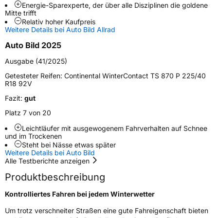
Energie-Sparexperte, der über alle Disziplinen die goldene
Mitte trifft
Schlauchtyp
TL
Relativ hoher Kaufpreis
Weitere Details bei Auto Bild Allrad
Zustand
Neureifen
Auto Bild 2025
Ausgabe (41/2025)
M+S
Ja
Getesteter Reifen:
Continental WinterContact TS 870 P 225/40
Verstärkt
XL
R18 92V
Fazit:
gut
Felgenschutz
FR
Platz 7 von 20
Elektro
Ja
Leichtläufer mit ausge­wogenem Fahrverhalten auf Schnee
und im Trockenen
Steht bei Nässe etwas später
Weitere Details bei Auto Bild
EU Label
Alle Testberichte anzeigen
Effizienz
C
Produktbeschreibung
Kontrolliertes Fahren bei jedem Winterwetter
Nasshaftung
B
Um trotz verschneiter Straßen eine gute Fahreigenschaft bieten