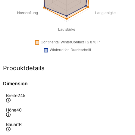
Produktdetails
Dimension
Breite
245
Höhe
40
Bauart
R