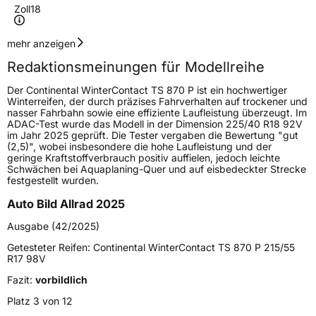
Zoll
18
Geschwindigkeitsindex
W
mehr anzeigen
Redaktionsmeinungen für Modellreihe
Höchstgeschwindigkeit
270 km/h
Der Continental WinterContact TS 870 P ist ein hochwertiger
Lastindex
97
Winterreifen, der durch präzises Fahrverhalten auf trockener und
nasser Fahrbahn sowie eine effiziente Laufleistung überzeugt. Im
ADAC-Test wurde das Modell in der Dimension 225/40 R18 92V
Höchstlast
730 kg
im Jahr 2025 geprüft. Die Tester vergaben die Bewertung "gut
(2,5)", wobei insbesondere die hohe Laufleistung und der
Gewicht (in kg)
11,3 kg
geringe Kraftstoffverbrauch positiv auffielen, jedoch leichte
Schwächen bei Aquaplaning-Quer und auf eisbedeckter Strecke
festgestellt wurden.
Generelle Merkmale
Auto Bild Allrad 2025
Fahrzeugtyp
PKW
Ausgabe (42/2025)
Verwendung
Winterreifen
Getesteter Reifen:
Continental WinterContact TS 870 P 215/55
Modellname
WinterContact TS 870 P
R17 98V
Fahrzeugart
PKW & SUV
Fazit:
vorbildlich
Platz 3 von 12
Weitere Eigenschaften