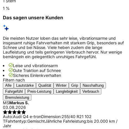
1 Stern
1 %
Das sagen unsere Kunden
Die meisten Nutzer loben das sehr leise, vibrationsarme und
insgesamt ruhige Fahrverhalten mit starkem Grip, besonders auf
Schnee und bei Nässe. Viele heben zudem die lange
Laufleistung und teils geringeren Verbrauch hervor. Nur wenige
bemängeln ein gelegentlich unruhiges Fahrgefühl.
Leise und vibrationsarm
Gute Traktion auf Schnee
Sicheres Einlenkverhalten
Filtern nach
Alle
Lautstärke
Qualität
Winter
Grip
Nasshaftung
Fahrgefühl
Preis-Leistung
Langlebigkeit
Verbrauch
Bremsleistung
MS
Markus S.
03.08.2026
Auto:
Audi Q4 e-tron
Dimension:
255/40 R21 102
T
Fahrtentyp:
Gemischt
Jährliche Fahrleistung:
bis 20.000 km /
Jahr