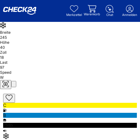
Warenkorb
Merkzettel
Chat
Anmelden
Breite
245
Höhe
40
Zoll
18
Last
97
Speed
W
C
B
71db