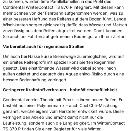
zu können, wurden tiefe Parallellamellen in das Profil des
Rollgeräusch (Klasse)
B
Continental WinterContact TS 870 P integriert. Mit diesen kann
mehr Schnee von der Fahrbahn aufgenommen werden, was zu
Rollgeräusch (dB)
71
einer besseren Haftung des Reifens auf dem Boden führt. Lange
Wischkanten sorgen gleichzeitig dafür, dass Wasser und Matsch
Fahrzeugklasse
C1
zuverlässig aus dem Reifen abgeleitet werden. Damit kommen
Sie auch bei Fahrten auf gefrorenem Boden gut an Ihrem Ziel an.
3PMSF / Schneeflockensymbol / Alpine-Symbol
Ja
Vorbereitet auch für regennasse Straßen
Eisgrip
Nein
Um auch bei Nässe kurze Bremswege zu ermöglichen, wird auf
EPREL ID
634962
ein breites Reifenprofil mit speziell konzipierten Regenrillen
gesetzt. Das einströmende Wasser wird dabei schnell nach
Allgemeine Produktsicherheit (GPSR)
außen geleitet und dadurch das Aquaplaning-Risiko durch eine
bessere Bodenhaftung verringert.
Herstellerkontakt
Continental Reifen Deutschland GmbH
Geringerer Kraftstoffverbrauch – hohe Wirtschaftlichkeit
Continental-Plaza 1 30173 Hannover
Deutschland,
Continental vereint Theorie mit Praxis in ihrem neuen Reifen. Er
customerservice_tires@conti.de
besteht aus einer Polymermatrix – auch Cool Chili-Mischung
genannt, welche eigens vom Hersteller entwickelt wurde. Diese
verringert den Abrieb und erhöht damit nicht nur die
Laufleistung, sondern auch die Langlebigkeit. Im WinterContact
TS 870 P finden Sie einen Begleiter für viele Winter.