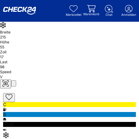
Warenkorb
Merkzettel
Chat
Anmelden
Breite
215
Höhe
55
Zoll
17
Last
98
Speed
V
C
B
70db