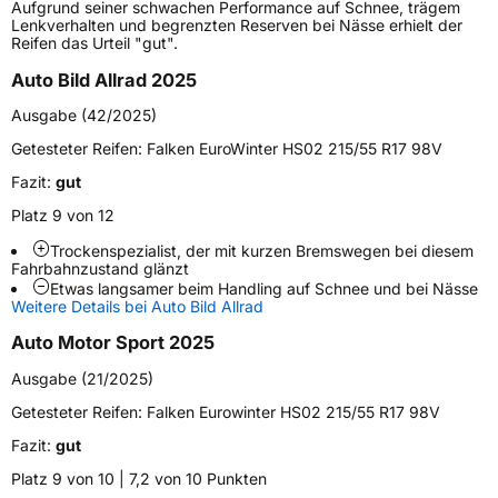
Aufgrund seiner schwachen Performance auf Schnee, trägem
Gewicht (in kg)
10,3 kg
Lenkverhalten und begrenzten Reserven bei Nässe erhielt der
Reifen das Urteil "gut".
Generelle Merkmale
Auto Bild Allrad 2025
Fahrzeugtyp
PKW
Ausgabe (42/2025)
Verwendung
Winterreifen
Getesteter Reifen:
Falken EuroWinter HS02 215/55 R17 98V
Modellname
Eurowinter HS02
Fazit:
gut
Fahrzeugart
PKW & SUV
Platz 9 von 12
Trockenspezialist, der mit kurzen Bremswegen bei diesem
Fahrbahnzustand glänzt
Weitere Eigenschaften
Etwas langsamer beim Handling auf Schnee und bei Nässe
Weitere Details bei Auto Bild Allrad
Schlauchtyp
TL
Auto Motor Sport 2025
Zustand
Neureifen
Ausgabe (21/2025)
Getesteter Reifen:
Falken Eurowinter HS02 215/55 R17 98V
M+S
Ja
Fazit:
gut
Verstärkt
XL
Platz 9 von 10 | 7,2 von 10 Punkten