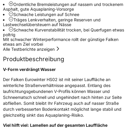
Ordentliche Bremsleistungen auf nassem und trockenem
EU Label
Asphalt, gute Aquaplaning-Vorsorge
Schwache Leistungen auf Schnee
Effizienz
C
Träges Lenkverhalten, geringe Reserven und
Lastwechselübersteuern auf Nässe
Schwache Kurvenstabilität trocken, bei Querfugen etwas
Nasshaftung
B
poltrig
Mit schwacher Winterperformance rollt der günstige Falken
etwas am Ziel vorbei
Rollgeräusch (Klasse)
B
Alle Testberichte anzeigen
Produktbeschreibung
Rollgeräusch (dB)
70
V-Form verdrängt Wasser
Fahrzeugklasse
C1
Der Falken Eurowinter HS02 ist mit seiner Lauffläche an
3PMSF / Schneeflockensymbol / Alpine-Symbol
Ja
winterliche Straßenverhältnisse angepasst. Entlang des
laufrichtungsgebundenen V-Profils können Wasser und
Schneematsch schnell und ungehindert nach hinten zur Seite
EPREL ID
1197686
abfließen. Somit bleibt Ihr Fahrzeug auch auf nasser Straße
durch verbesserten Bodenkontakt möglichst lange stabil und
Allgemeine Produktsicherheit (GPSR)
gleichzeitig sinkt das Aquaplaning-Risiko.
Herstellerkontakt
Falken Tyre Europe GmbH, Berliner Strasse
Viel hilft viel: Lamellen auf der gesamten Lauffläche
74-76 63065 Offenbach am Main
Deutschland, info@falkentyre.com