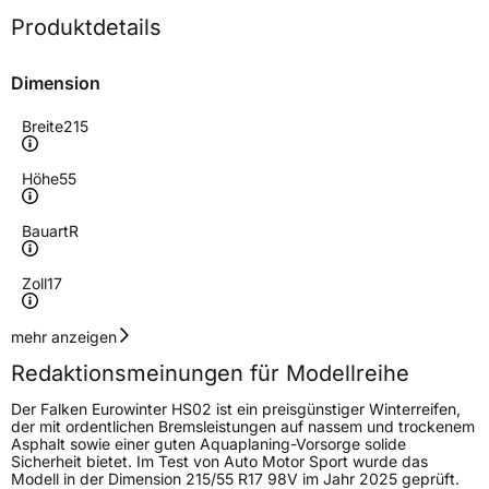
Produktdetails
Dimension
Breite
215
Höhe
55
Bauart
R
Zoll
17
Geschwindigkeitsindex
V
mehr anzeigen
Redaktionsmeinungen für Modellreihe
Höchstgeschwindigkeit
240 km/h
Der Falken Eurowinter HS02 ist ein preisgünstiger Winterreifen,
Lastindex
98
der mit ordentlichen Bremsleistungen auf nassem und trockenem
Asphalt sowie einer guten Aquaplaning-Vorsorge solide
Sicherheit bietet. Im Test von Auto Motor Sport wurde das
Höchstlast
750 kg
Modell in der Dimension 215/55 R17 98V im Jahr 2025 geprüft.