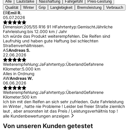
Alle
Lautstärke
Nasshaftung
Fahrgefühl
Preis-Leistung
Qualität
Winter
Grip
Langlebigkeit
Bremsleistung
Verbrauch
ER
Emil R.
05.07.2026
Dimension:
205/55 R16 91 H
Fahrtentyp:
Gemischt
Jährliche
Fahrleistung:
bis 12.000 km / Jahr
Ich würde das Produkt weiterempfehlen. Die Reifen sind
Laufruhig und haben gute Haftung bei schlechten
Straßenverhältnissen.
AS
Andreas S.
22.06.2026
Weiterempfehlung:
Ja
Fahrtentyp:
Überland
Gefahrene
Kilometer:
5.000 km
Alles in Ordnung
AW
Andreas W.
06.06.2026
Weiterempfehlung:
Ja
Fahrtentyp:
Überland
Gefahrene
Kilometer:
500 km
Ich bin mit den Reifen an sich sehr zufrieden. Gute Fahrleistung
im Winter , hatte nie Probleme ! Leider bei freier Straße ziemlich
laut , aber ansonsten ist das Preis / Leistungsverhältnis top !
alle Kundenbewertungen anzeigen
Von unseren Kunden getestet