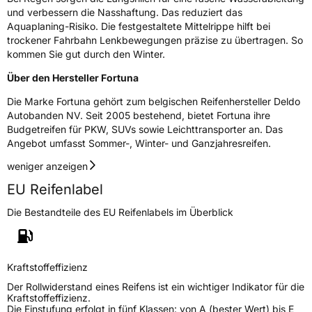
und verbessern die Nasshaftung. Das reduziert das
Zustand
Neureifen
Aquaplaning-Risiko. Die festgestaltete Mittelrippe hilft bei
trockener Fahrbahn Lenkbewegungen präzise zu übertragen. So
M+S
Ja
kommen Sie gut durch den Winter.
Verstärkt
XL
Über den Hersteller Fortuna
Die Marke Fortuna gehört zum belgischen Reifenhersteller Deldo
EU Label
Autobanden NV. Seit 2005 bestehend, bietet Fortuna ihre
Budgetreifen für PKW, SUVs sowie Leichttransporter an. Das
Effizienz
C
Angebot umfasst Sommer-, Winter- und Ganzjahresreifen.
weniger anzeigen
Nasshaftung
D
EU Reifenlabel
Rollgeräusch (Klasse)
A
Die Bestandteile des EU Reifenlabels im Überblick
Rollgeräusch (dB)
68
Fahrzeugklasse
C1
Kraftstoffeffizienz
Der Rollwiderstand eines Reifens ist ein wichtiger Indikator für die
3PMSF / Schneeflockensymbol / Alpine-Symbol
Ja
Kraftstoffeffizienz.
Die Einstufung erfolgt in fünf Klassen: von A (bester Wert) bis E