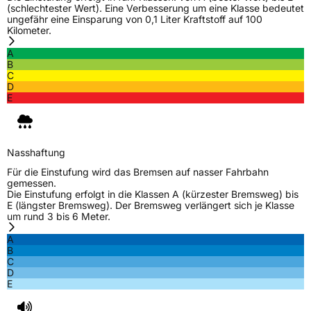
(schlechtester Wert). Eine Verbesserung um eine Klasse bedeutet
Eisgrip
Nein
ungefähr eine Einsparung von 0,1 Liter Kraftstoff auf 100
Kilometer.
EPREL ID
521597
A
Allgemeine Produktsicherheit (GPSR)
B
C
D
Herstellerkontakt
Deldo Autobanden NV, Essensteenweg 113
E
2930 Brasschaat, compliance@deldo.com
Nasshaftung
Für die Einstufung wird das Bremsen auf nasser Fahrbahn
gemessen.
Die Einstufung erfolgt in die Klassen A (kürzester Bremsweg) bis
E (längster Bremsweg). Der Bremsweg verlängert sich je Klasse
um rund 3 bis 6 Meter.
A
B
C
D
E