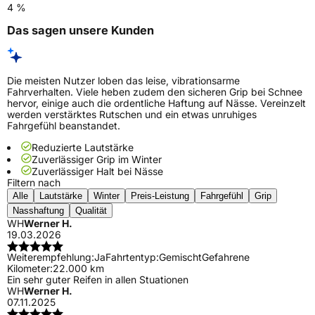
4 %
Das sagen unsere Kunden
Die meisten Nutzer loben das leise, vibrationsarme
Fahrverhalten. Viele heben zudem den sicheren Grip bei Schnee
hervor, einige auch die ordentliche Haftung auf Nässe. Vereinzelt
werden verstärktes Rutschen und ein etwas unruhiges
Fahrgefühl beanstandet.
Reduzierte Lautstärke
Zuverlässiger Grip im Winter
Zuverlässiger Halt bei Nässe
Filtern nach
Alle
Lautstärke
Winter
Preis-Leistung
Fahrgefühl
Grip
Nasshaftung
Qualität
WH
Werner H.
19.03.2026
Weiterempfehlung:
Ja
Fahrtentyp:
Gemischt
Gefahrene
Kilometer:
22.000 km
Ein sehr guter Reifen in allen Stuationen
WH
Werner H.
07.11.2025