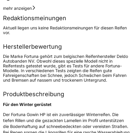
Geschwindigkeitsindex
T
mehr anzeigen
Redaktionsmeinungen
Höchstgeschwindigkeit
190 km/h
Aktuell liegen uns keine Redaktionsmeinungen für diesen Reifen
Lastindex
88
vor.
Höchstlast
560 kg
Herstellerbewertung
Die Marke Fortuna gehört zum belgischen Reifenhersteller Deldo
Generelle Merkmale
Autobanden NV. Obwohl dieses spezielle Modell nicht in
Reifentests getestet wurde, gibt es Tests für andere Fortuna-
Fahrzeugtyp
PKW
Modelle. In verschiedenen Tests zeigten die Reifen gute
Fahreigenschaften bei Schnee, jedoch Schwächen beim Fahren
Verwendung
Winterreifen
und Bremsen auf nassem und trockenem Untergrund.
Modellname
Gowin HP
Produktbeschreibung
Fahrzeugart
PKW & SUV
Für den Winter gerüstet
Weitere Eigenschaften
Der Fortuna Gowin HP ist ein zuverlässiger Winterreifen. Die
tiefen Rillen und die gezackten Lamellen im Profil unterstützen
Schlauchtyp
TL
die Bodenhaftung auf schneebedeckten oder vereisten Straßen.
Bei Regen sorgen die Längsrillen für eine rasche Wasserableitung