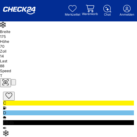
Warenkorb
Merkzettel
Chat
Anmelden
Breite
175
Höhe
70
Zoll
14
Last
88
Speed
T
C
D
68db