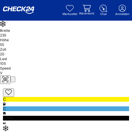
Warenkorb
Merkzettel
Chat
Anmelden
Breite
235
Höhe
55
Zoll
20
Last
105
Speed
V
C
C
72db