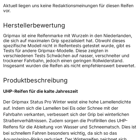
Aktuell liegen uns keine Redaktionsmeinungen für diesen Reifen
Lastindex
105
vor.
Höchstlast
925 kg
Herstellerbewertung
Gripmax ist eine Reifenmarke mit Wurzeln in den Niederlanden,
Generelle Merkmale
die sich auf maximalen Grip spezialisiert hat. Obwohl dieses
spezifische Modell nicht in Reifentests getestet wurde, gibt es
Fahrzeugtyp
PKW
Tests für andere Gripmax-Modelle. Diese zeigten in
verschiedenen Tests Schwächen auf nasser, verschneiter und
Verwendung
Winterreifen
trockener Fahrbahn, jedoch einen geringen Rollwiderstand.
Insgesamt wurden die Reifen als nicht empfehlenswert bewertet.
Modellname
Status Pro Winter
Fahrzeugart
PKW & SUV
Produktbeschreibung
UHP-Reifen für die kalte Jahreszeit
Weitere Eigenschaften
Der Gripmax Status Pro Winter weist eine hohe Lamellendichte
auf. Indem sich die Lamellen bei Eis oder Schnee mit der
Schlauchtyp
TL
Fahrbahn verkanten, verbessert sich der Grip bei winterlichen
Straßenverhältnissen. Zudem sorgen die Profilrillen des UHP-
Zustand
Neureifen
Reifens für die Ableitung von Wasser und Schneematsch. Dies ist
bei schnellem Fahren besonders wichtig, da sich so das
M+S
Ja
Aquaplaning-Risiko reduziert. Der Winterreifen zeichnet sich