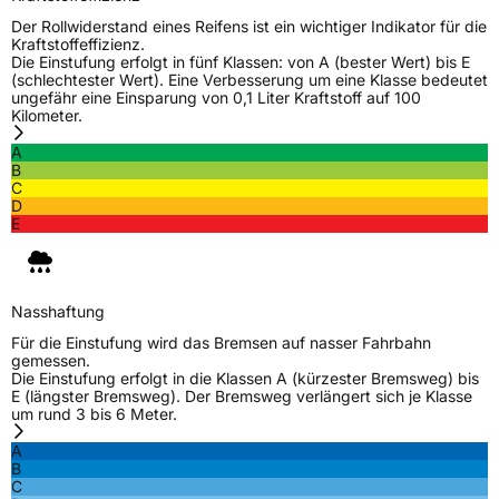
Allgemeine Produktsicherheit (GPSR)
Der Rollwiderstand eines Reifens ist ein wichtiger Indikator für die
Kraftstoffeffizienz.
Die Einstufung erfolgt in fünf Klassen: von A (bester Wert) bis E
Herstellerkontakt
Sailun Europe GmbH, Van Den Ban
(schlechtester Wert). Eine Verbesserung um eine Klasse bedeutet
Autobanden B.V. Ravenseweg 13m 3223 LM
ungefähr eine Einsparung von 0,1 Liter Kraftstoff auf 100
Hellevoetsluis Niederlande,
Kilometer.
flora.jiang@gripmax.com
A
B
C
D
E
Nasshaftung
Für die Einstufung wird das Bremsen auf nasser Fahrbahn
gemessen.
Die Einstufung erfolgt in die Klassen A (kürzester Bremsweg) bis
E (längster Bremsweg). Der Bremsweg verlängert sich je Klasse
um rund 3 bis 6 Meter.
A
B
C