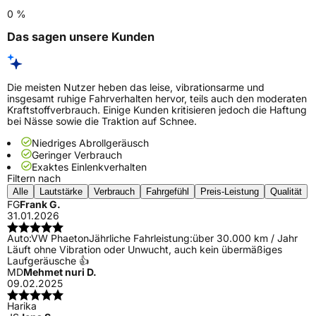
0 %
Das sagen unsere Kunden
Die meisten Nutzer heben das leise, vibrationsarme und
insgesamt ruhige Fahrverhalten hervor, teils auch den moderaten
Kraftstoffverbrauch. Einige Kunden kritisieren jedoch die Haftung
bei Nässe sowie die Traktion auf Schnee.
Niedriges Abrollgeräusch
Geringer Verbrauch
Exaktes Einlenkverhalten
Filtern nach
Alle
Lautstärke
Verbrauch
Fahrgefühl
Preis-Leistung
Qualität
FG
Frank G.
31.01.2026
Auto:
VW Phaeton
Jährliche Fahrleistung:
über 30.000 km / Jahr
Läuft ohne Vibration oder Unwucht, auch kein übermäßiges
Laufgeräusche 👍
MD
Mehmet nuri D.
09.02.2025
Harika