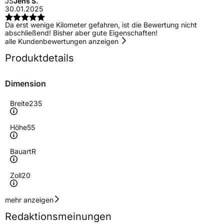
JS
Jens S.
30.01.2025
Da erst wenige Kilometer gefahren, ist die Bewertung nicht
abschließend! Bisher aber gute Eigenschaften!
alle Kundenbewertungen anzeigen
Produktdetails
Dimension
Breite
235
Höhe
55
Bauart
R
Zoll
20
Geschwindigkeitsindex
V
mehr anzeigen
Redaktionsmeinungen
Höchstgeschwindigkeit
240 km/h