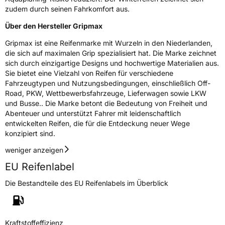
zudem durch seinen Fahrkomfort aus.
Verstärkt
XL
Über den Hersteller Gripmax
EU Label
Gripmax ist eine Reifenmarke mit Wurzeln in den Niederlanden,
die sich auf maximalen Grip spezialisiert hat. Die Marke zeichnet
Effizienz
C
sich durch einzigartige Designs und hochwertige Materialien aus.
Sie bietet eine Vielzahl von Reifen für verschiedene
Fahrzeugtypen und Nutzungsbedingungen, einschließlich Off-
Nasshaftung
C
Road, PKW, Wettbewerbsfahrzeuge, Lieferwagen sowie LKW
und Busse.. Die Marke betont die Bedeutung von Freiheit und
Rollgeräusch (Klasse)
B
Abenteuer und unterstützt Fahrer mit leidenschaftlich
entwickelten Reifen, die für die Entdeckung neuer Wege
konzipiert sind.
Rollgeräusch (dB)
72
Fahrzeugklasse
C1
weniger anzeigen
EU Reifenlabel
3PMSF / Schneeflockensymbol / Alpine-Symbol
Ja
Die Bestandteile des EU Reifenlabels im Überblick
Eisgrip
Nein
EPREL ID
448210
Kraftstoffeffizienz