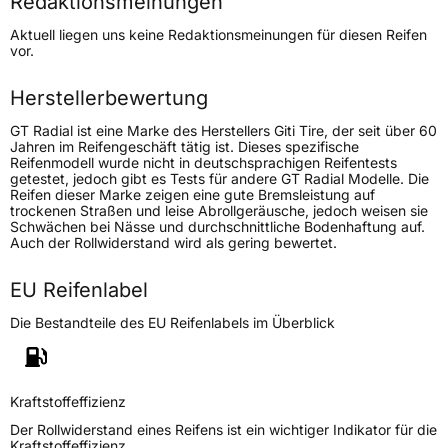
Redaktionsmeinungen
Höchstgeschwindigkeit
190 km/h
Aktuell liegen uns keine Redaktionsmeinungen für diesen Reifen
Lastindex
84
vor.
Höchstlast
500 kg
Herstellerbewertung
GT Radial ist eine Marke des Herstellers Giti Tire, der seit über 60
Generelle Merkmale
Jahren im Reifengeschäft tätig ist. Dieses spezifische
Reifenmodell wurde nicht in deutschsprachigen Reifentests
Fahrzeugtyp
PKW
getestet, jedoch gibt es Tests für andere GT Radial Modelle. Die
Reifen dieser Marke zeigen eine gute Bremsleistung auf
Verwendung
Winterreifen
trockenen Straßen und leise Abrollgeräusche, jedoch weisen sie
Schwächen bei Nässe und durchschnittliche Bodenhaftung auf.
Modellname
Icepro 3
Auch der Rollwiderstand wird als gering bewertet.
Fahrzeugart
PKW & SUV
EU Reifenlabel
Weitere Eigenschaften
Die Bestandteile des EU Reifenlabels im Überblick
Schlauchtyp
TL
Kraftstoffeffizienz
Zustand
Neureifen
Der Rollwiderstand eines Reifens ist ein wichtiger Indikator für die
Kraftstoffeffizienz.