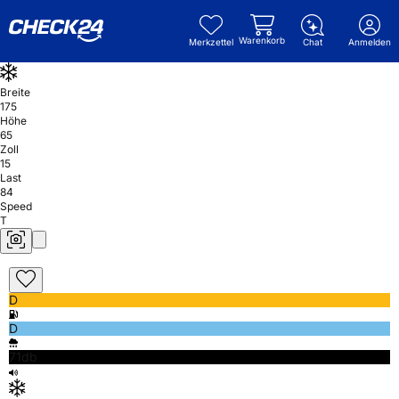
Warenkorb
Merkzettel
Chat
Anmelden
Breite
175
Höhe
65
Zoll
15
Last
84
Speed
T
D
D
71db