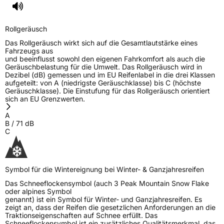
Herstellerkontakt
Giti Tire Deutschland GmbH, Giti Tire
Deutschland GmbH Hollerithallee 18a 30419
Rollgeräusch
Hannover Germany,
label.information@eu.giti.com
Das Rollgeräusch wirkt sich auf die Gesamtlautstärke eines
Fahrzeugs aus
und beeinflusst sowohl den eigenen Fahrkomfort als auch die
Geräuschbelastung für die Umwelt. Das Rollgeräusch wird in
Dezibel (dB) gemessen und im EU Reifenlabel in die drei Klassen
aufgeteilt: von A (niedrigste Geräuschklasse) bis C (höchste
Geräuschklasse). Die Einstufung für das Rollgeräusch orientiert
sich an EU Grenzwerten.
A
B
/
71
dB
C
Symbol für die Wintereignung bei Winter- & Ganzjahresreifen
Das Schneeflockensymbol (auch 3 Peak Mountain Snow Flake
oder alpines Symbol
genannt) ist ein Symbol für Winter- und Ganzjahresreifen. Es
zeigt an, dass der Reifen die gesetzlichen Anforderungen an die
Traktionseigenschaften auf Schnee erfüllt. Das
Schneeflockensymbol ist ein zusätzliches Qualitätsmerkmal, das