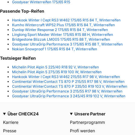
Goodyear Winterreifen 175/65 R15
Passende Top-Reifen
Hankook Winter I Cept RS3 W462 175/65 R15 84 T, Winterreifen
Kumho Wintercraft WP52 Plus 175/65 R15 84 T, Winterreifen
Dunlop Winter Response 2 175/65 R15 84 T, Winterreifen
Linglong Sport Master Winter 175/65 R15 88 H, Winterreifen
Bridgestone Blizzak LM005 175/65 R15 88 T, Winterreifen
Goodyear UltraGrip Performance 3 175/65 R15 88 T, Winterreifen
Nokian Snowproof 1 175/65 R15 84 T, Winterreifen
Testsieger Reifen
Michelin Pilot Alpin 5 225/40 R18 92 V, Winterreifen
Michelin Pilot Alpin 5 275/35 R19 100 W, Winterreifen
Hankook Winter I Cept RS3 W462 215/55 R17 98 V, Winterreifen
Continental WinterContact TS 870 P 215/55 R17 98 V, Winterreifen
Continental WinterContact TS 870 P 235/50 R19 103 V, Winterreifen
Goodyear UltraGrip Performance 3 215/55 R17 98 V, Winterreifen
Goodyear UltraGrip Performance 3 245/45 R19 102 V, Winterreifen
Über CHECK24
Unsere Partner
Karriere
Partnerprogramm
Presse
Profi werden