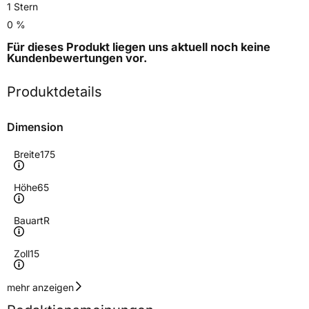
1 Stern
0 %
Für dieses Produkt liegen uns aktuell noch keine
Kundenbewertungen
vor.
Produktdetails
Dimension
Breite
175
Höhe
65
Bauart
R
Zoll
15
Geschwindigkeitsindex
T
mehr anzeigen