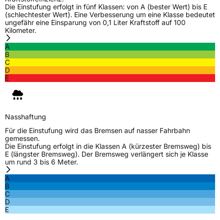
M+S
Ja
Die Einstufung erfolgt in fünf Klassen: von A (bester Wert) bis E
(schlechtester Wert). Eine Verbesserung um eine Klasse bedeutet
ungefähr eine Einsparung von 0,1 Liter Kraftstoff auf 100
EU Label
Kilometer.
Effizienz
D
A
B
C
Nasshaftung
D
D
E
Rollgeräusch (Klasse)
B
Rollgeräusch (dB)
71
Nasshaftung
Für die Einstufung wird das Bremsen auf nasser Fahrbahn
Fahrzeugklasse
C1
gemessen.
Die Einstufung erfolgt in die Klassen A (kürzester Bremsweg) bis
E (längster Bremsweg). Der Bremsweg verlängert sich je Klasse
3PMSF / Schneeflockensymbol / Alpine-Symbol
Ja
um rund 3 bis 6 Meter.
A
Eisgrip
Nein
B
EPREL ID
472627
C
D
E
Allgemeine Produktsicherheit (GPSR)