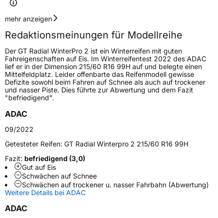
Geschwindigkeitsindex
H
mehr anzeigen
Redaktionsmeinungen für Modellreihe
Höchstgeschwindigkeit
210 km/h
Der GT Radial WinterPro 2 ist ein Winterreifen mit guten
Lastindex
100
Fahreigenschaften auf Eis. Im Winterreifentest 2022 des ADAC
lief er in der Dimension 215/60 R16 99H auf und belegte einen
Mittelfeldplatz. Leider offenbarte das Reifenmodell gewisse
Höchstlast
800 kg
Defizite sowohl beim Fahren auf Schnee als auch auf trockener
und nasser Piste. Dies führte zur Abwertung und dem Fazit
"befriedigend".
Generelle Merkmale
ADAC
Fahrzeugtyp
PKW
09/2022
Verwendung
Winterreifen
Getesteter Reifen:
GT Radial Winterpro 2 215/60 R16 99H
Modellname
Winterpro 2
Fazit:
befriedigend (3,0)
Fahrzeugart
PKW & SUV
Gut auf Eis
Schwächen auf Schnee
Schwächen auf trockener u. nasser Fahrbahn (Abwertung)
Weitere Eigenschaften
Weitere Details bei ADAC
ADAC
Schlauchtyp
TL