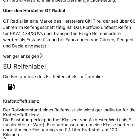
Allgemeine Produktsicherheit (GPSR)
Über den Hersteller GT Radial
Herstellerkontakt
Giti Tire Deutschland GmbH, Giti Tire
GT Radial ist eine Marke des Herstellers Giti Tire, der seit über 60
Deutschland GmbH Hollerithallee 18a 30419
Jahren im Reifengeschäft tätig ist. Das Portfolio umfasst Reifen
Hannover Germany,
für PKW, 4x4/SUVs und Transporter. Einige Reifenmodelle
label.information@eu.giti.com
werden als Erstausrüstung bei Fahrzeugen von Citroën, Peugeot
und Dacia eingesetzt.
weniger anzeigen
EU Reifenlabel
Die Bestandteile des EU Reifenlabels im Überblick
Kraftstoffeffizienz
Der Rollwiderstand eines Reifens ist ein wichtiger Indikator für die
Kraftstoffeffizienz.
Die Einstufung erfolgt in fünf Klassen: von A (bester Wert) bis E
(schlechtester Wert). Eine Verbesserung um eine Klasse bedeutet
ungefähr eine Einsparung von 0,1 Liter Kraftstoff auf 100
Kilometer.