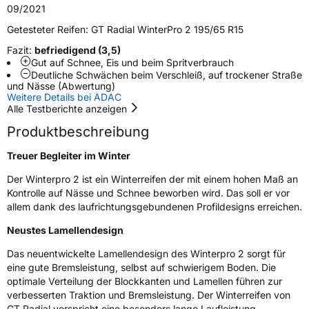
09/2021
Zustand
Neureifen
Getesteter Reifen:
GT Radial WinterPro 2 195/65 R15
Fazit:
befriedigend (3,5)
M+S
Ja
Gut auf Schnee, Eis und beim Spritverbrauch
Deutliche Schwächen beim Verschleiß, auf trockener Straße
EU Label
und Nässe (Abwertung)
Weitere Details bei ADAC
Alle Testberichte anzeigen
Effizienz
D
Produktbeschreibung
Nasshaftung
B
Treuer Begleiter im Winter
Rollgeräusch (Klasse)
B
Der Winterpro 2 ist ein Winterreifen der mit einem hohen Maß an
Kontrolle auf Nässe und Schnee beworben wird. Das soll er vor
allem dank des laufrichtungsgebundenen Profildesigns erreichen.
Rollgeräusch (dB)
70
Neustes Lamellendesign
Fahrzeugklasse
C1
Das neuentwickelte Lamellendesign des Winterpro 2 sorgt für
3PMSF / Schneeflockensymbol / Alpine-Symbol
Ja
eine gute Bremsleistung, selbst auf schwierigem Boden. Die
optimale Verteilung der Blockkanten und Lamellen führen zur
verbesserten Traktion und Bremsleistung. Der Winterreifen von
EPREL ID
1547419
GT Radial verspricht eine besonders lange Laufleistung.