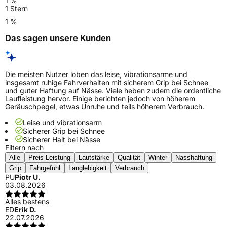
1 %
1 Stern
1 %
Das sagen unsere Kunden
Die meisten Nutzer loben das leise, vibrationsarme und
insgesamt ruhige Fahrverhalten mit sicherem Grip bei Schnee
und guter Haftung auf Nässe. Viele heben zudem die ordentliche
Laufleistung hervor. Einige berichten jedoch von höherem
Geräuschpegel, etwas Unruhe und teils höherem Verbrauch.
Leise und vibrationsarm
Sicherer Grip bei Schnee
Sicherer Halt bei Nässe
Filtern nach
Alle
Preis-Leistung
Lautstärke
Qualität
Winter
Nasshaftung
Grip
Fahrgefühl
Langlebigkeit
Verbrauch
PU
Piotr U.
03.08.2026
Alles bestens
ED
Erik D.
22.07.2026