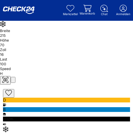
Warenkorb
Merkzettel
Chat
Anmelden
Breite
215
Höhe
70
Zoll
16
Last
100
Speed
H
D
B
70db