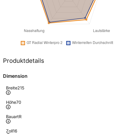
Produktdetails
Dimension
Breite
215
Höhe
70
Bauart
R
Zoll
16