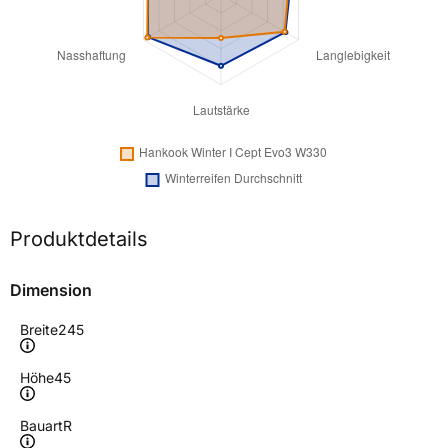
Produktdetails
Dimension
Breite
245
Höhe
45
Bauart
R