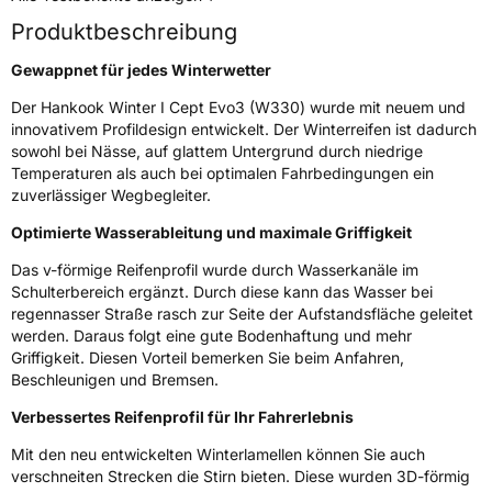
Rollgeräusch (dB)
72
Produktbeschreibung
Fahrzeugklasse
C1
Gewappnet für jedes Winterwetter
Der Hankook Winter I Cept Evo3 (W330) wurde mit neuem und
3PMSF / Schneeflockensymbol / Alpine-Symbol
Ja
innovativem Profildesign entwickelt. Der Winterreifen ist dadurch
sowohl bei Nässe, auf glattem Untergrund durch niedrige
Eisgrip
Nein
Temperaturen als auch bei optimalen Fahrbedingungen ein
EPREL ID
499951
zuverlässiger Wegbegleiter.
Optimierte Wasserableitung und maximale Griffigkeit
Allgemeine Produktsicherheit (GPSR)
Das v-förmige Reifenprofil wurde durch Wasserkanäle im
Herstellerkontakt
Hankook Tire Europe GmbH, Siemensstr. 14
Schulterbereich ergänzt. Durch diese kann das Wasser bei
D-63263 Neu-Isenburg Deutschland,
regennasser Straße rasch zur Seite der Aufstandsfläche geleitet
technik@hankookreifen.de
werden. Daraus folgt eine gute Bodenhaftung und mehr
Griffigkeit. Diesen Vorteil bemerken Sie beim Anfahren,
Beschleunigen und Bremsen.
Verbessertes Reifenprofil für Ihr Fahrerlebnis
Mit den neu entwickelten Winterlamellen können Sie auch
verschneiten Strecken die Stirn bieten. Diese wurden 3D-förmig