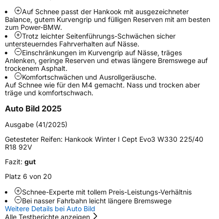
Weitere Eigenschaften
Auf Schnee passt der Hankook mit ausgezeichneter
Balance, gutem Kurvengrip und fülligen Reserven mit am besten
Schlauchtyp
TL
zum Power-BMW.
Trotz leichter Seitenführungs-Schwächen sicher
untersteuerndes Fahrverhalten auf Nässe.
Zustand
Neureifen
Einschränkungen im Kurvengrip auf Nässe, träges
Anlenken, geringe Reserven und etwas längere Bremswege auf
trockenem Asphalt.
M+S
Ja
Komfortschwächen und Ausrollgeräusche.
Auf Schnee wie für den M4 gemacht. Nass und trocken aber
Verstärkt
XL
träge und komfortschwach.
Auto Bild 2025
Felgenschutz
MFS
Ausgabe (41/2025)
EU Label
Getesteter Reifen:
Hankook Winter I Cept Evo3 W330 225/40
R18 92V
Effizienz
D
Fazit:
gut
Platz 6 von 20
Nasshaftung
B
Schnee-Experte mit tollem Preis-Leistungs-Verhältnis
Bei nasser Fahrbahn leicht längere Bremswege
Rollgeräusch (Klasse)
B
Weitere Details bei Auto Bild
Alle Testberichte anzeigen