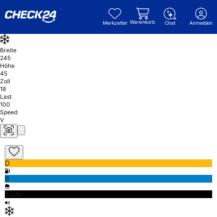
Warenkorb
Merkzettel
Chat
Anmelden
Breite
245
Höhe
45
Zoll
18
Last
100
Speed
V
D
B
72db