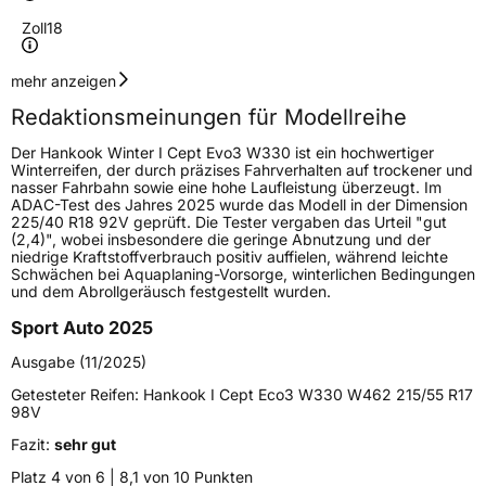
Zoll
18
Geschwindigkeitsindex
V
mehr anzeigen
Redaktionsmeinungen für Modellreihe
Höchstgeschwindigkeit
240 km/h
Der Hankook Winter I Cept Evo3 W330 ist ein hochwertiger
Lastindex
100
Winterreifen, der durch präzises Fahrverhalten auf trockener und
nasser Fahrbahn sowie eine hohe Laufleistung überzeugt. Im
ADAC-Test des Jahres 2025 wurde das Modell in der Dimension
Höchstlast
800 kg
225/40 R18 92V geprüft. Die Tester vergaben das Urteil "gut
(2,4)", wobei insbesondere die geringe Abnutzung und der
Gewicht (in kg)
11,58 kg
niedrige Kraftstoffverbrauch positiv auffielen, während leichte
Schwächen bei Aquaplaning-Vorsorge, winterlichen Bedingungen
und dem Abrollgeräusch festgestellt wurden.
Generelle Merkmale
Sport Auto 2025
Fahrzeugtyp
PKW
Ausgabe (11/2025)
Verwendung
Winterreifen
Getesteter Reifen:
Hankook I Cept Eco3 W330 W462 215/55 R17
Modellname
Winter I Cept Evo3 W330
98V
Fahrzeugart
PKW & SUV
Fazit:
sehr gut
Platz 4 von 6 | 8,1 von 10 Punkten