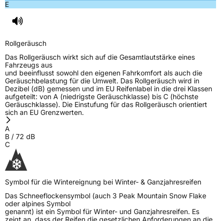
E
Rollgeräusch
Das Rollgeräusch wirkt sich auf die Gesamtlautstärke eines
Fahrzeugs aus
und beeinflusst sowohl den eigenen Fahrkomfort als auch die
Geräuschbelastung für die Umwelt. Das Rollgeräusch wird in
Dezibel (dB) gemessen und im EU Reifenlabel in die drei Klassen
aufgeteilt: von A (niedrigste Geräuschklasse) bis C (höchste
Geräuschklasse). Die Einstufung für das Rollgeräusch orientiert
sich an EU Grenzwerten.
A
B
/
72
dB
C
Symbol für die Wintereignung bei Winter- & Ganzjahresreifen
Das Schneeflockensymbol (auch 3 Peak Mountain Snow Flake
oder alpines Symbol
genannt) ist ein Symbol für Winter- und Ganzjahresreifen. Es
zeigt an, dass der Reifen die gesetzlichen Anforderungen an die