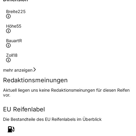
Breite
225
Höhe
55
Bauart
R
Zoll
18
Geschwindigkeitsindex
H
mehr anzeigen
Redaktionsmeinungen
Höchstgeschwindigkeit
210 km/h
Aktuell liegen uns keine Redaktionsmeinungen für diesen Reifen
Lastindex
98
vor.
Höchstlast
750 kg
EU Reifenlabel
Die Bestandteile des EU Reifenlabels im Überblick
Generelle Merkmale
Fahrzeugtyp
PKW