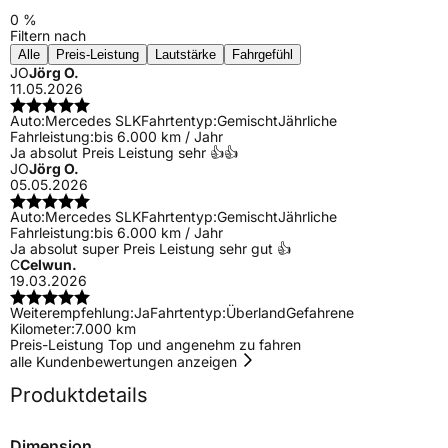
0 %
Filtern nach
Alle
Preis-Leistung
Lautstärke
Fahrgefühl
JO
Jörg O.
11.05.2026
Auto:
Mercedes SLK
Fahrtentyp:
Gemischt
Jährliche
Fahrleistung:
bis 6.000 km / Jahr
Ja absolut Preis Leistung sehr 👍👍
JO
Jörg O.
05.05.2026
Auto:
Mercedes SLK
Fahrtentyp:
Gemischt
Jährliche
Fahrleistung:
bis 6.000 km / Jahr
Ja absolut super Preis Leistung sehr gut 👍
C
Celwun.
19.03.2026
Weiterempfehlung:
Ja
Fahrtentyp:
Überland
Gefahrene
Kilometer:
7.000 km
Preis-Leistung Top und angenehm zu fahren
alle Kundenbewertungen anzeigen
Produktdetails
Dimension