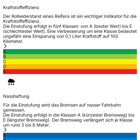
Verwendung
Winterreifen
Kraftstoffeffizienz
Modellname
Snowgripper 1
Der Rollwiderstand eines Reifens ist ein wichtiger Indikator für die
Kraftstoffeffizienz.
Fahrzeugart
PKW & SUV
Die Einstufung erfolgt in fünf Klassen: von A (bester Wert) bis E
(schlechtester Wert). Eine Verbesserung um eine Klasse bedeutet
ungefähr eine Einsparung von 0,1 Liter Kraftstoff auf 100
Kilometer.
Weitere Eigenschaften
A
Schlauchtyp
TL
B
C
D
Zustand
Neureifen
E
M+S
Ja
Nasshaftung
EU Label
Für die Einstufung wird das Bremsen auf nasser Fahrbahn
gemessen.
Effizienz
C
Die Einstufung erfolgt in die Klassen A (kürzester Bremsweg) bis
E (längster Bremsweg). Der Bremsweg verlängert sich je Klasse
um rund 3 bis 6 Meter.
Nasshaftung
D
A