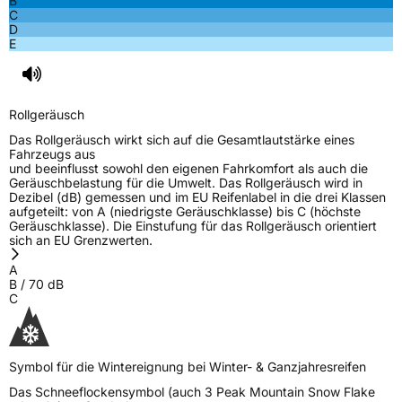
B
Rollgeräusch (Klasse)
B
C
D
E
Rollgeräusch (dB)
70
Fahrzeugklasse
C1
Rollgeräusch
3PMSF / Schneeflockensymbol / Alpine-Symbol
Ja
Das Rollgeräusch wirkt sich auf die Gesamtlautstärke eines
Fahrzeugs aus
EPREL ID
627356
und beeinflusst sowohl den eigenen Fahrkomfort als auch die
Geräuschbelastung für die Umwelt. Das Rollgeräusch wird in
Allgemeine Produktsicherheit (GPSR)
Dezibel (dB) gemessen und im EU Reifenlabel in die drei Klassen
aufgeteilt: von A (niedrigste Geräuschklasse) bis C (höchste
Geräuschklasse). Die Einstufung für das Rollgeräusch orientiert
Herstellerkontakt
ILINK, Taishan Road Cao County Heze City
sich an EU Grenzwerten.
274400Shandong Province China,
info@zodotire.cn
A
B
/
70
dB
Verantwortliche
HJH CHINA SUPPLIES LTD, Taishan Road Cao
C
in der EU
County Heze City 274400Shandong Province
China, info@zodotire.cn
Symbol für die Wintereignung bei Winter- & Ganzjahresreifen
Das Schneeflockensymbol (auch 3 Peak Mountain Snow Flake