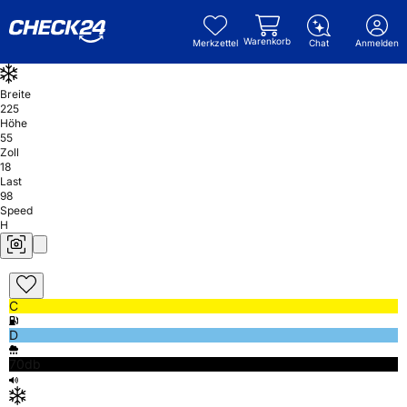
Warenkorb
Merkzettel
Chat
Anmelden
Breite
225
Höhe
55
Zoll
18
Last
98
Speed
H
C
D
70db