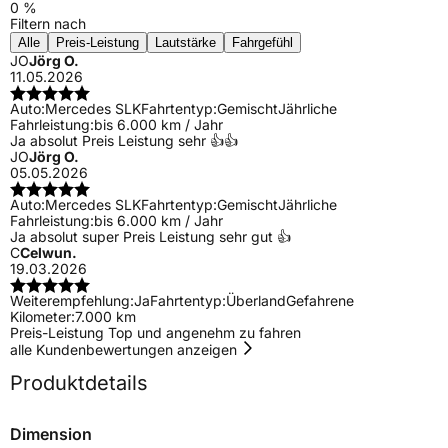
0 %
Filtern nach
Alle
Preis-Leistung
Lautstärke
Fahrgefühl
JO
Jörg O.
11.05.2026
Auto:
Mercedes SLK
Fahrtentyp:
Gemischt
Jährliche
Fahrleistung:
bis 6.000 km / Jahr
Ja absolut Preis Leistung sehr 👍👍
JO
Jörg O.
05.05.2026
Auto:
Mercedes SLK
Fahrtentyp:
Gemischt
Jährliche
Fahrleistung:
bis 6.000 km / Jahr
Ja absolut super Preis Leistung sehr gut 👍
C
Celwun.
19.03.2026
Weiterempfehlung:
Ja
Fahrtentyp:
Überland
Gefahrene
Kilometer:
7.000 km
Preis-Leistung Top und angenehm zu fahren
alle Kundenbewertungen anzeigen
Produktdetails
Dimension