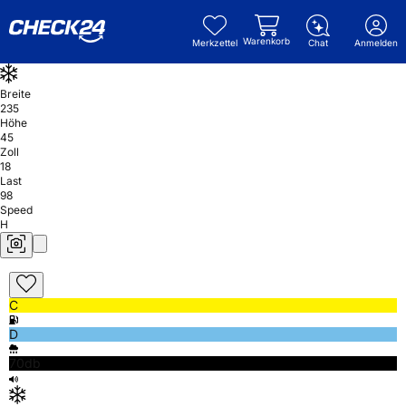
Warenkorb
Merkzettel
Chat
Anmelden
Breite
235
Höhe
45
Zoll
18
Last
98
Speed
H
C
D
70db