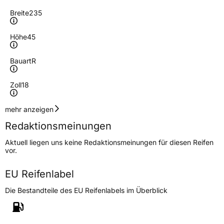
Breite
235
Höhe
45
Bauart
R
Zoll
18
Geschwindigkeitsindex
H
mehr anzeigen
Redaktionsmeinungen
Höchstgeschwindigkeit
210 km/h
Aktuell liegen uns keine Redaktionsmeinungen für diesen Reifen
Lastindex
98
vor.
Höchstlast
750 kg
EU Reifenlabel
Die Bestandteile des EU Reifenlabels im Überblick
Generelle Merkmale
Fahrzeugtyp
PKW