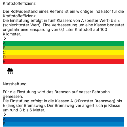
Verwendung
Winterreifen
Kraftstoffeffizienz
Modellname
Snowgripper 1
Der Rollwiderstand eines Reifens ist ein wichtiger Indikator für die
Kraftstoffeffizienz.
Fahrzeugart
PKW & SUV
Die Einstufung erfolgt in fünf Klassen: von A (bester Wert) bis E
(schlechtester Wert). Eine Verbesserung um eine Klasse bedeutet
ungefähr eine Einsparung von 0,1 Liter Kraftstoff auf 100
Kilometer.
Weitere Eigenschaften
A
Schlauchtyp
TL
B
C
D
Zustand
Neureifen
E
M+S
Ja
Verstärkt
XL
Nasshaftung
Für die Einstufung wird das Bremsen auf nasser Fahrbahn
gemessen.
EU Label
Die Einstufung erfolgt in die Klassen A (kürzester Bremsweg) bis
E (längster Bremsweg). Der Bremsweg verlängert sich je Klasse
um rund 3 bis 6 Meter.
Effizienz
C
A
B
Nasshaftung
D