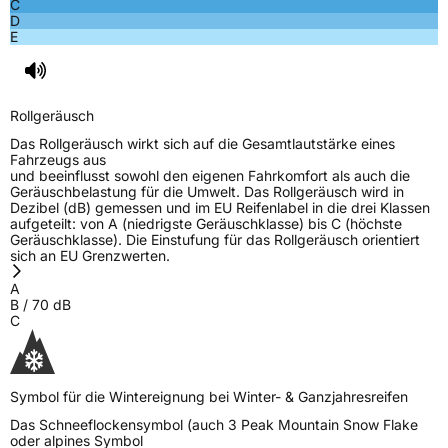
C
D
E
Rollgeräusch (Klasse)
B
Rollgeräusch (dB)
70
Rollgeräusch
Fahrzeugklasse
C1
Das Rollgeräusch wirkt sich auf die Gesamtlautstärke eines
Fahrzeugs aus
3PMSF / Schneeflockensymbol / Alpine-Symbol
Ja
und beeinflusst sowohl den eigenen Fahrkomfort als auch die
Geräuschbelastung für die Umwelt. Das Rollgeräusch wird in
Dezibel (dB) gemessen und im EU Reifenlabel in die drei Klassen
EPREL ID
627378
aufgeteilt: von A (niedrigste Geräuschklasse) bis C (höchste
Geräuschklasse). Die Einstufung für das Rollgeräusch orientiert
Allgemeine Produktsicherheit (GPSR)
sich an EU Grenzwerten.
A
Herstellerkontakt
ILINK, Taishan Road Cao County Heze City
B
/
70
dB
274400Shandong Province China,
C
info@zodotire.cn
Verantwortliche
HJH CHINA SUPPLIES LTD, Taishan Road Cao
in der EU
County Heze City 274400Shandong Province
China, info@zodotire.cn
Symbol für die Wintereignung bei Winter- & Ganzjahresreifen
Das Schneeflockensymbol (auch 3 Peak Mountain Snow Flake
oder alpines Symbol