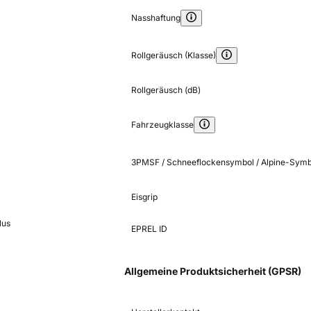
Nasshaftung
Rollgeräusch (Klasse)
Rollgeräusch (dB)
Fahrzeugklasse
3PMSF / Schneeflockensymbol / Alpine-Symb
Eisgrip
lus
EPREL ID
Allgemeine Produktsicherheit (GPSR)