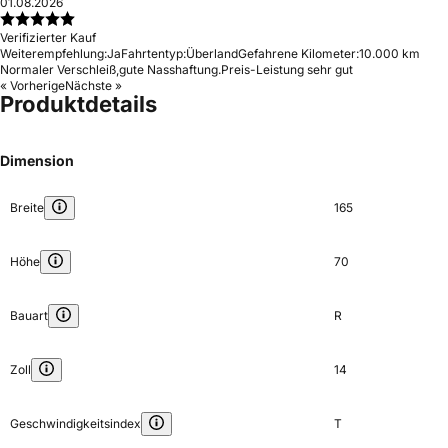
01.08.2026
Verifizierter Kauf
Weiterempfehlung:
Ja
Fahrtentyp:
Überland
Gefahrene Kilometer:
10.000 km
Normaler Verschleiß,gute Nasshaftung.Preis-Leistung sehr gut
« Vorherige
Nächste »
Produktdetails
Dimension
Breite
165
Höhe
70
Bauart
R
Zoll
14
Geschwindigkeitsindex
T