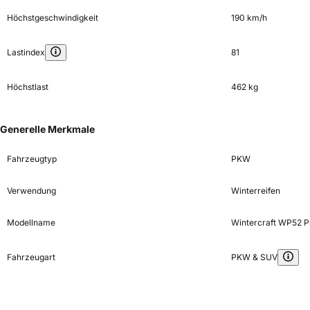
Höchstgeschwindigkeit
190 km/h
Lastindex
81
Höchstlast
462 kg
Generelle Merkmale
Fahrzeugtyp
PKW
Verwendung
Winterreifen
Modellname
Wintercraft WP52 P
Fahrzeugart
PKW & SUV