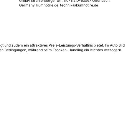
GmbH Strahlenberger Str. 110-112 D-63067 Offenbach
Germany, kumhotire.de, technik@kumhotire.de
und zudem ein attraktives Preis-Leistungs-Verhältnis bietet. Im Auto Bild
chen Bedingungen, während beim Trocken-Handling ein leichtes Verzögern