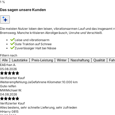
1 %
Das sagen unsere Kunden
Die meisten Nutzer loben den leisen, vibrationsarmen Lauf und das insgesamt 
Bremsweg. Manche kritisieren Abrollgeräusch, Unruhe und Verschleiß.
Leise und vibrationsarm
Gute Traktion auf Schnee
Zuverlässiger Halt bei Nässe
Filtern nach
Alle
Lautstärke
Preis-Leistung
Winter
Nasshaftung
Qualität
Fah
EA
Erhan A.
05.08.2026
Verifizierter Kauf
Weiterempfehlung:
Ja
Gefahrene Kilometer:
10.000 km
Gute reifen
MW
Michael W.
04.08.2026
Verifizierter Kauf
Alles bestens, sehr schnelle Lieferung, sehr zufrieden
H
Harry 0815