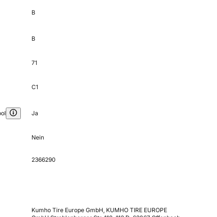
B
B
71
C1
ol
Ja
Nein
2366290
Kumho Tire Europe GmbH, KUMHO TIRE EUROPE