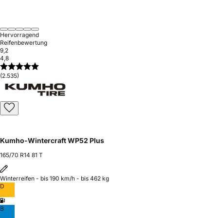
Hervorragend
Reifenbewertung
9,2
4,8
(2.535)
Kumho-Wintercraft WP52 Plus
165/70 R14 81 T
Winterreifen - bis 190 km/h - bis 462 kg
D
B