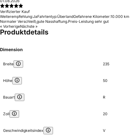
01.08.2026
Verifizierter Kauf
Weiterempfehlung:
Ja
Fahrtentyp:
Überland
Gefahrene Kilometer:
10.000 km
Normaler Verschleiß,gute Nasshaftung.Preis-Leistung sehr gut
« Vorherige
Nächste »
Produktdetails
Dimension
Breite
235
Höhe
50
Bauart
R
Zoll
20
Geschwindigkeitsindex
V