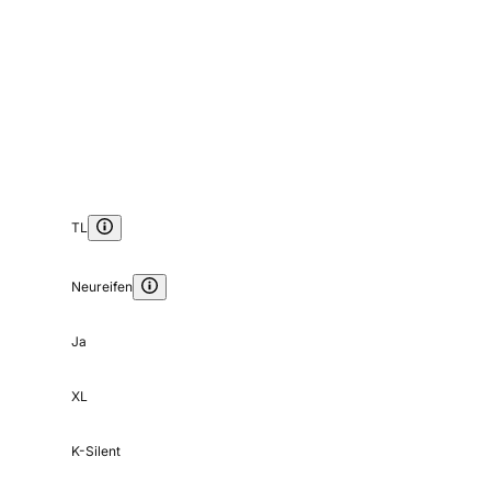
TL
Neureifen
Ja
XL
K-Silent