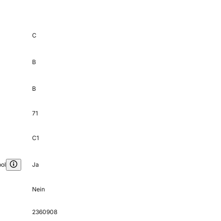
C
B
B
71
C1
ol
Ja
Nein
2360908