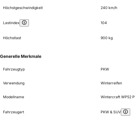
Höchstgeschwindigkeit
240 km/h
Lastindex
104
Höchstlast
900 kg
Generelle Merkmale
Fahrzeugtyp
PKW
Verwendung
Winterreifen
Modellname
Wintercraft WP52 P
Fahrzeugart
PKW & SUV