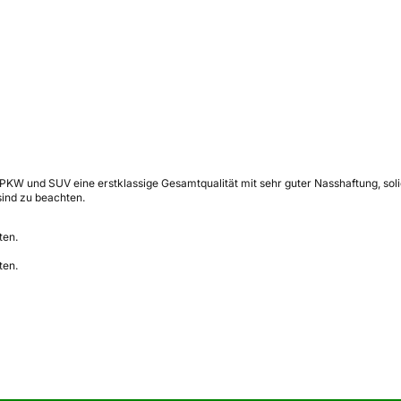
KW und SUV eine erstklassige Gesamtqualität mit sehr guter Nasshaftung, solide
sind zu beachten.
ten.
ten.