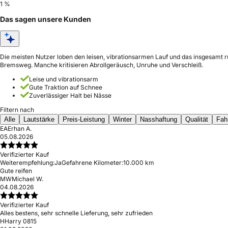
1 %
Das sagen unsere Kunden
Die meisten Nutzer loben den leisen, vibrationsarmen Lauf und das insgesamt 
Bremsweg. Manche kritisieren Abrollgeräusch, Unruhe und Verschleiß.
Leise und vibrationsarm
Gute Traktion auf Schnee
Zuverlässiger Halt bei Nässe
Filtern nach
Alle
Lautstärke
Preis-Leistung
Winter
Nasshaftung
Qualität
Fah
EA
Erhan A.
05.08.2026
Verifizierter Kauf
Weiterempfehlung:
Ja
Gefahrene Kilometer:
10.000 km
Gute reifen
MW
Michael W.
04.08.2026
Verifizierter Kauf
Alles bestens, sehr schnelle Lieferung, sehr zufrieden
H
Harry 0815