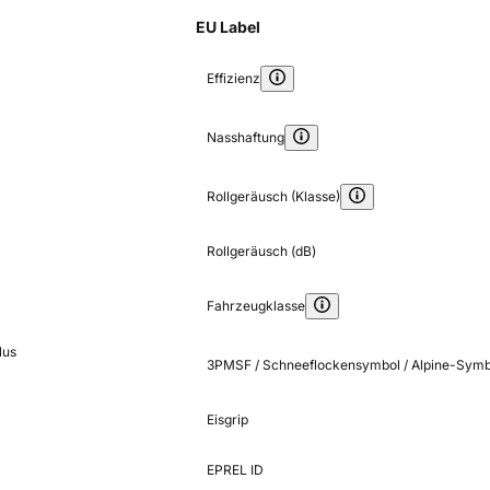
EU Label
Effizienz
Nasshaftung
Rollgeräusch (Klasse)
Rollgeräusch (dB)
Fahrzeugklasse
lus
3PMSF / Schneeflockensymbol / Alpine-Symb
Eisgrip
EPREL ID