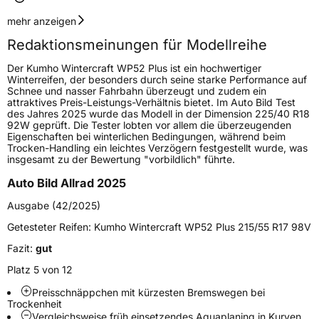
Geschwindigkeitsindex
V
mehr anzeigen
Redaktionsmeinungen für Modellreihe
Höchstgeschwindigkeit
240 km/h
Der Kumho Wintercraft WP52 Plus ist ein hochwertiger
Lastindex
104
Winterreifen, der besonders durch seine starke Performance auf
Schnee und nasser Fahrbahn überzeugt und zudem ein
attraktives Preis-Leistungs-Verhältnis bietet. Im Auto Bild Test
Höchstlast
900 kg
des Jahres 2025 wurde das Modell in der Dimension 225/40 R18
92W geprüft. Die Tester lobten vor allem die überzeugenden
Eigenschaften bei winterlichen Bedingungen, während beim
Generelle Merkmale
Trocken-Handling ein leichtes Verzögern festgestellt wurde, was
insgesamt zu der Bewertung "vorbildlich" führte.
Fahrzeugtyp
PKW
Auto Bild Allrad 2025
Verwendung
Winterreifen
Ausgabe (42/2025)
Modellname
Wintercraft WP52 Plus
Getesteter Reifen:
Kumho Wintercraft WP52 Plus 215/55 R17 98V
Fahrzeugart
PKW & SUV
Fazit:
gut
Platz 5 von 12
Weitere Eigenschaften
Preisschnäppchen mit kürzesten Bremswegen bei
Schlauchtyp
TL
Trockenheit
Vergleichsweise früh einsetzendes Aquaplaning in Kurven