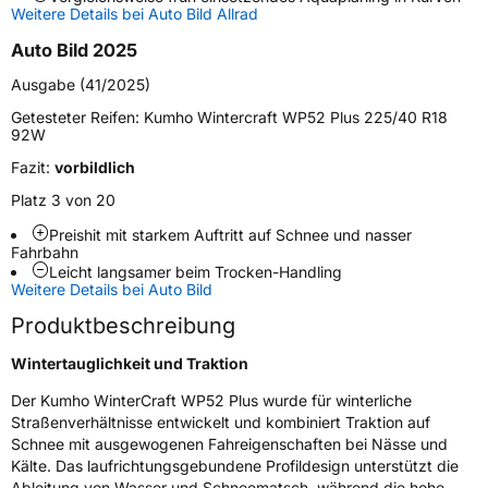
Weitere Details bei Auto Bild Allrad
Zustand
Neureifen
Auto Bild 2025
M+S
Ja
Ausgabe (41/2025)
Verstärkt
XL
Getesteter Reifen:
Kumho Wintercraft WP52 Plus 225/40 R18
92W
Fazit:
vorbildlich
EU Label
Platz 3 von 20
Effizienz
C
Preishit mit starkem Auftritt auf Schnee und nasser
Fahrbahn
Leicht langsamer beim Trocken-Handling
Nasshaftung
A
Weitere Details bei Auto Bild
Produktbeschreibung
Rollgeräusch (Klasse)
B
Wintertauglichkeit und Traktion
Rollgeräusch (dB)
72
Der Kumho WinterCraft WP52 Plus wurde für winterliche
Fahrzeugklasse
C1
Straßenverhältnisse entwickelt und kombiniert Traktion auf
Schnee mit ausgewogenen Fahreigenschaften bei Nässe und
3PMSF / Schneeflockensymbol / Alpine-Symbol
Ja
Kälte. Das laufrichtungsgebundene Profildesign unterstützt die
Ableitung von Wasser und Schneematsch, während die hohe