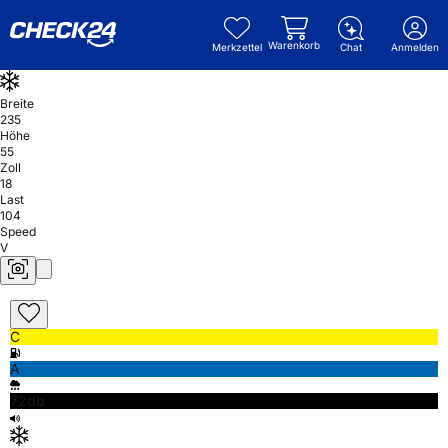
Warenkorb
Merkzettel
Chat
Anmelden
Breite
235
Höhe
55
Zoll
18
Last
104
Speed
V
C
A
72db