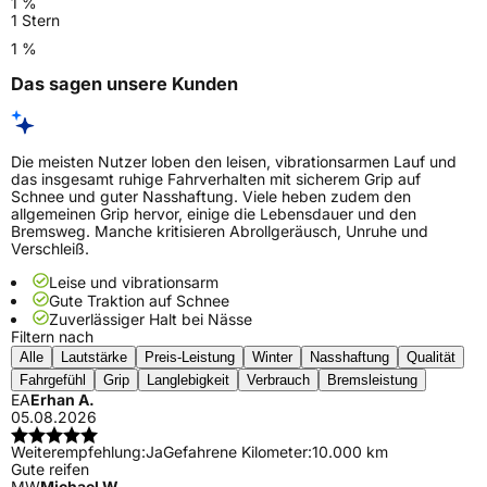
1 %
1 Stern
1 %
Das sagen unsere Kunden
Die meisten Nutzer loben den leisen, vibrationsarmen Lauf und
das insgesamt ruhige Fahrverhalten mit sicherem Grip auf
Schnee und guter Nasshaftung. Viele heben zudem den
allgemeinen Grip hervor, einige die Lebensdauer und den
Bremsweg. Manche kritisieren Abrollgeräusch, Unruhe und
Verschleiß.
Leise und vibrationsarm
Gute Traktion auf Schnee
Zuverlässiger Halt bei Nässe
Filtern nach
Alle
Lautstärke
Preis-Leistung
Winter
Nasshaftung
Qualität
Fahrgefühl
Grip
Langlebigkeit
Verbrauch
Bremsleistung
EA
Erhan A.
05.08.2026
Weiterempfehlung:
Ja
Gefahrene Kilometer:
10.000 km
Gute reifen
MW
Michael W.