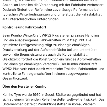
Anzahl an Lamellen die Verzahnung mit der Fahrbahn verbessert.
Eisgrip
Nein
Dadurch fördert der Reifen eine zuverlässige Performance bei
EPREL ID
2359556
typischen Winterbedingungen und unterstützt die Fahrstabilität
auf unterschiedlichen Untergründen.
Allgemeine Produktsicherheit (GPSR)
Kontrolle und Fahrkomfort
Herstellerkontakt
Kumho Tire Europe GmbH, KUMHO TIRE
Beim Kumho WinterCraft WP52 Plus stehen präzises Handling
EUROPE GmbH Strahlenberger Str. 110-112
D-63067 Offenbach Germany, kumhotire.de,
und ein ausgewogenes Fahrverhalten im Mittelpunkt. Die
technik@kumhotire.de
optimierte Profilgestaltung trägt zu einer gleichmäßigen
Druckverteilung auf der Aufstandsfläche bei und unterstützt
sowohl die Bremsleistung als auch die Kurvenstabilität.
Gleichzeitig fördert die Konstruktion ein ruhiges Abrollverhalten
und einen gleichmäßigen Verschleiß. Der Kumho WinterCraft
WP52 Plus verbindet damit winterliche Traktion, Fahrkomfort und
kontrollierte Fahreigenschaften in einem ausgewogenen
Gesamtkonzept.
Über den Hersteller Kumho
Kumho Tyre wurde 1960 in Seoul, Südkorea gegründet und hat
sich zu einem führenden Reifenhersteller weltweit entwickelt. Das
Unternehmen betreibt Produktionsstätten in Korea, Vietnam,