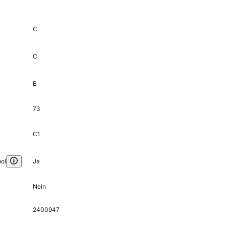
C
C
B
73
C1
ol
Ja
Nein
2400947