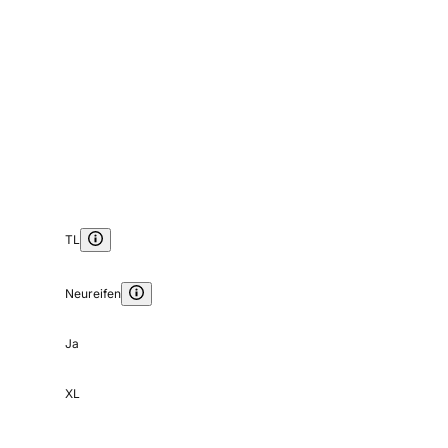
TL
Neureifen
Ja
XL