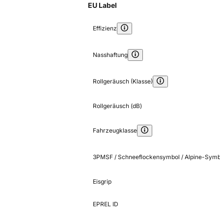
EU Label
Effizienz
Nasshaftung
Rollgeräusch (Klasse)
Rollgeräusch (dB)
Fahrzeugklasse
3PMSF / Schneeflockensymbol / Alpine-Symb
Eisgrip
EPREL ID