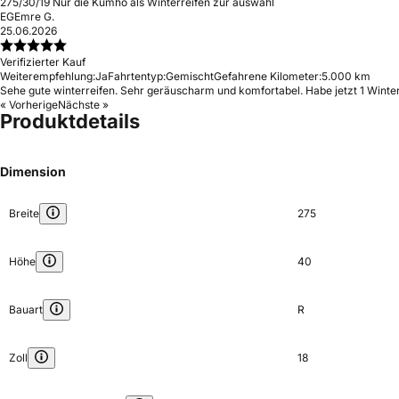
275/30/19 Nur die Kumho als Winterreifen zur auswahl
EG
Emre G.
25.06.2026
Verifizierter Kauf
Weiterempfehlung:
Ja
Fahrtentyp:
Gemischt
Gefahrene Kilometer:
5.000 km
Sehe gute winterreifen. Sehr geräuscharm und komfortabel. Habe jetzt 1 Winter
« Vorherige
Nächste »
Produktdetails
Dimension
Breite
275
Höhe
40
Bauart
R
Zoll
18