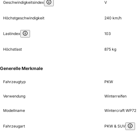
Geschwindigkeitsindex
V
Höchstgeschwindigkeit
240 km/h
Lastindex
103
Höchstlast
875 kg
Generelle Merkmale
Fahrzeugtyp
PKW
Verwendung
Winterreifen
Modellname
Wintercraft WP72
Fahrzeugart
PKW & SUV