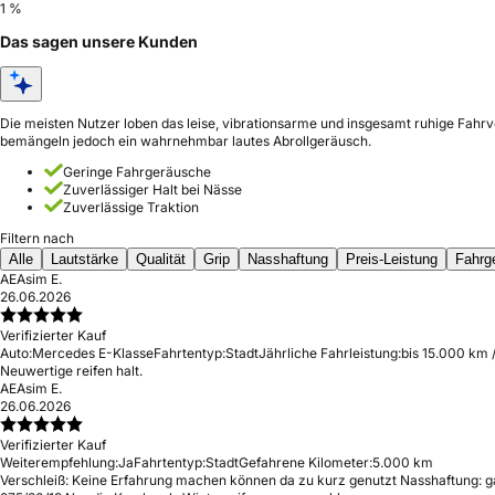
1 %
Das sagen unsere Kunden
Die meisten Nutzer loben das leise, vibrationsarme und insgesamt ruhige Fahrv
bemängeln jedoch ein wahrnehmbar lautes Abrollgeräusch.
Geringe Fahrgeräusche
Zuverlässiger Halt bei Nässe
Zuverlässige Traktion
Filtern nach
Alle
Lautstärke
Qualität
Grip
Nasshaftung
Preis-Leistung
Fahrg
AE
Asim E.
26.06.2026
Verifizierter Kauf
Auto:
Mercedes E-Klasse
Fahrtentyp:
Stadt
Jährliche Fahrleistung:
bis 15.000 km 
Neuwertige reifen halt.
AE
Asim E.
26.06.2026
Verifizierter Kauf
Weiterempfehlung:
Ja
Fahrtentyp:
Stadt
Gefahrene Kilometer:
5.000 km
Verschleiß: Keine Erfahrung machen können da zu kurz genutzt Nasshaftung: ga