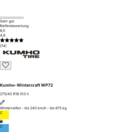
Sehr gut
Reifenbewertung
8,0
4,8
(74)
Kumho-Wintercraft WP72
275/40 R18 103 V
Winterreifen - bis 240 km/h - bis 875 kg
C
C