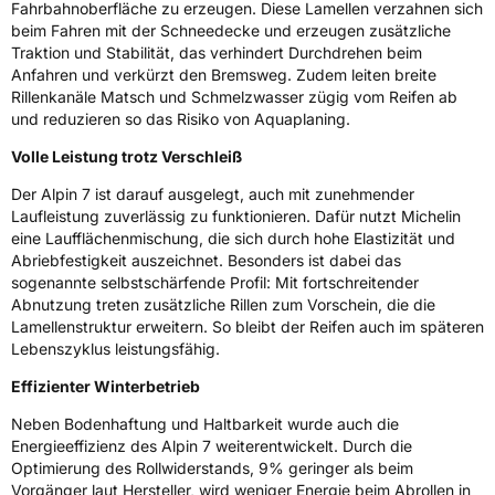
Fahrbahnoberfläche zu erzeugen. Diese Lamellen verzahnen sich
beim Fahren mit der Schneedecke und erzeugen zusätzliche
EPREL ID
1818564
Traktion und Stabilität, das verhindert Durchdrehen beim
Anfahren und verkürzt den Bremsweg. Zudem leiten breite
Allgemeine Produktsicherheit (GPSR)
Rillenkanäle Matsch und Schmelzwasser zügig vom Reifen ab
und reduzieren so das Risiko von Aquaplaning.
Herstellerkontakt
MANUFACTURE FRANCAISE DES
PNEUMATIQUES MICHELIN, place des
Volle Leistung trotz Verschleiß
Carmes-Déchaux 23 63000 Clermont-
Ferrand Frankreich, contact@tc.michelin.eu
Der Alpin 7 ist darauf ausgelegt, auch mit zunehmender
Laufleistung zuverlässig zu funktionieren. Dafür nutzt Michelin
eine Laufflächenmischung, die sich durch hohe Elastizität und
Abriebfestigkeit auszeichnet. Besonders ist dabei das
sogenannte selbstschärfende Profil: Mit fortschreitender
Abnutzung treten zusätzliche Rillen zum Vorschein, die die
Lamellenstruktur erweitern. So bleibt der Reifen auch im späteren
Lebenszyklus leistungsfähig.
Effizienter Winterbetrieb
Neben Bodenhaftung und Haltbarkeit wurde auch die
Energieeffizienz des Alpin 7 weiterentwickelt. Durch die
Optimierung des Rollwiderstands, 9% geringer als beim
Vorgänger laut Hersteller, wird weniger Energie beim Abrollen in