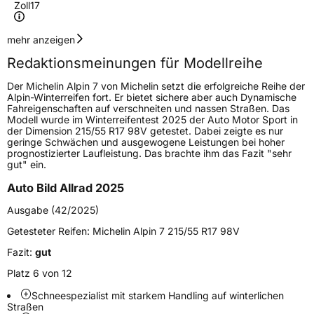
Zoll
17
Geschwindigkeitsindex
V
mehr anzeigen
Redaktionsmeinungen für Modellreihe
Höchstgeschwindigkeit
240 km/h
Der Michelin Alpin 7 von Michelin setzt die erfolgreiche Reihe der
Lastindex
81
Alpin-Winterreifen fort. Er bietet sichere aber auch Dynamische
Fahreigenschaften auf verschneiten und nassen Straßen. Das
Modell wurde im Winterreifentest 2025 der Auto Motor Sport in
Höchstlast
462 kg
der Dimension 215/55 R17 98V getestet. Dabei zeigte es nur
geringe Schwächen und ausgewogene Leistungen bei hoher
Gewicht (in kg)
7,750 kg
prognostizierter Laufleistung. Das brachte ihm das Fazit "sehr
gut" ein.
Generelle Merkmale
Auto Bild Allrad 2025
Fahrzeugtyp
PKW
Ausgabe (42/2025)
Verwendung
Winterreifen
Getesteter Reifen:
Michelin Alpin 7 215/55 R17 98V
Modellname
Alpin 7
Fazit:
gut
Fahrzeugart
PKW & SUV
Platz 6 von 12
Schneespezialist mit starkem Handling auf winterlichen
Straßen
Weitere Eigenschaften