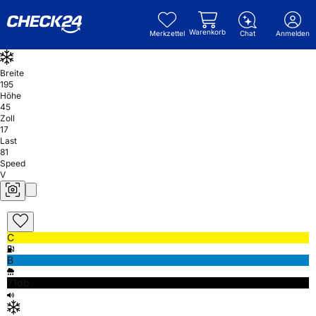
Warenkorb
Merkzettel
Chat
Anmelden
Breite
195
Höhe
45
Zoll
17
Last
81
Speed
V
C
B
71db