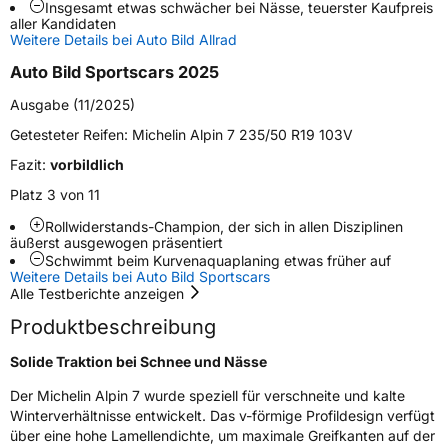
Insgesamt etwas schwächer bei Nässe, teuerster Kaufpreis
aller Kandidaten
Schlauchtyp
TL
Weitere Details bei Auto Bild Allrad
Auto Bild Sportscars 2025
Zustand
Neureifen
Ausgabe (11/2025)
M+S
Ja
Getesteter Reifen:
Michelin Alpin 7 235/50 R19 103V
Fazit:
vorbildlich
EU Label
Platz 3 von 11
Effizienz
C
Rollwiderstands-Champion, der sich in allen Disziplinen
äußerst ausgewogen präsentiert
Nasshaftung
B
Schwimmt beim Kurvenaquaplaning etwas früher auf
Weitere Details bei Auto Bild Sportscars
Alle Testberichte anzeigen
Rollgeräusch (Klasse)
B
Produktbeschreibung
Rollgeräusch (dB)
71
Solide Traktion bei Schnee und Nässe
Fahrzeugklasse
C1
Der Michelin Alpin 7 wurde speziell für verschneite und kalte
Winterverhältnisse entwickelt. Das v-förmige Profildesign verfügt
3PMSF / Schneeflockensymbol / Alpine-Symbol
Ja
über eine hohe Lamellendichte, um maximale Greifkanten auf der