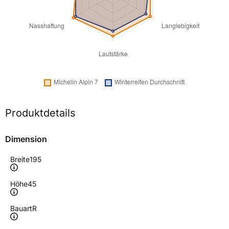
Produktdetails
Dimension
Breite
195
Höhe
45
Bauart
R