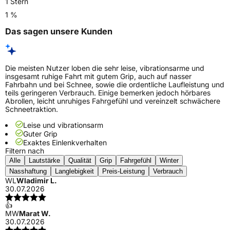
1 Stern
1 %
Das sagen unsere Kunden
Die meisten Nutzer loben die sehr leise, vibrationsarme und
insgesamt ruhige Fahrt mit gutem Grip, auch auf nasser
Fahrbahn und bei Schnee, sowie die ordentliche Laufleistung und
teils geringeren Verbrauch. Einige bemerken jedoch hörbares
Abrollen, leicht unruhiges Fahrgefühl und vereinzelt schwächere
Schneetraktion.
Leise und vibrationsarm
Guter Grip
Exaktes Einlenkverhalten
Filtern nach
Alle
Lautstärke
Qualität
Grip
Fahrgefühl
Winter
Nasshaftung
Langlebigkeit
Preis-Leistung
Verbrauch
WL
Wladimir L.
30.07.2026
👍
MW
Marat W.
30.07.2026