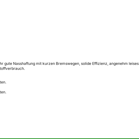
ehr gute Nasshaftung mit kurzen Bremswegen, solide Effizienz, angenehm leises 
toffverbrauch.
ten.
ten.