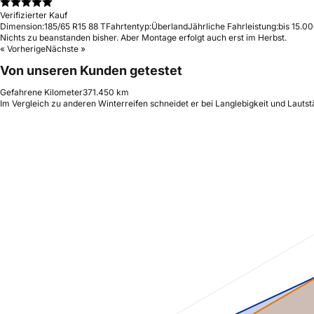
Verifizierter Kauf
Dimension:
185/65 R15 88 T
Fahrtentyp:
Überland
Jährliche Fahrleistung:
bis 15.0
Nichts zu beanstanden bisher. Aber Montage erfolgt auch erst im Herbst.
« Vorherige
Nächste »
Von unseren Kunden getestet
Gefahrene Kilometer
371.450 km
Im Vergleich zu anderen Winterreifen schneidet er bei Langlebigkeit und Lauts