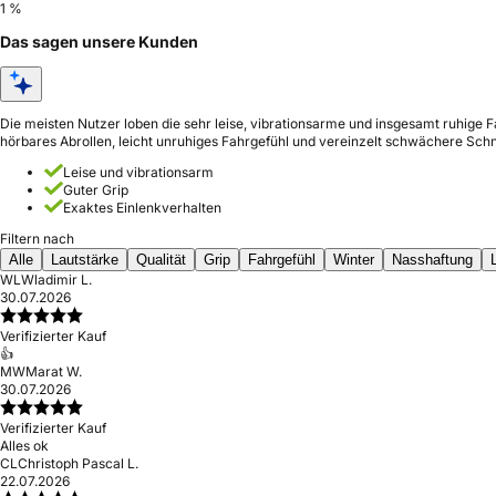
1 %
Das sagen unsere Kunden
Die meisten Nutzer loben die sehr leise, vibrationsarme und insgesamt ruhige 
hörbares Abrollen, leicht unruhiges Fahrgefühl und vereinzelt schwächere Schn
Leise und vibrationsarm
Guter Grip
Exaktes Einlenkverhalten
Filtern nach
Alle
Lautstärke
Qualität
Grip
Fahrgefühl
Winter
Nasshaftung
WL
Wladimir L.
30.07.2026
Verifizierter Kauf
👍
MW
Marat W.
30.07.2026
Verifizierter Kauf
Alles ok
CL
Christoph Pascal L.
22.07.2026