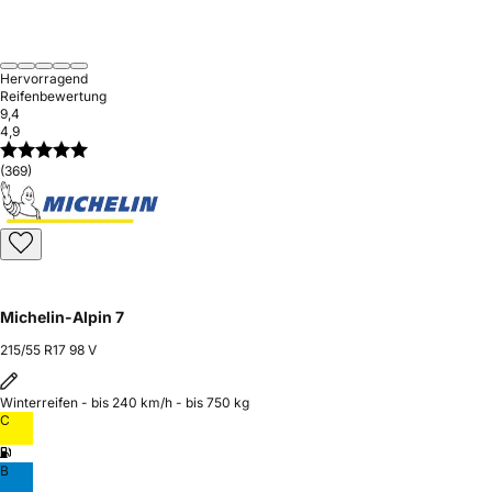
Hervorragend
Reifenbewertung
9,4
4,9
(369)
Michelin-Alpin 7
215/55 R17 98 V
Winterreifen - bis 240 km/h - bis 750 kg
C
B